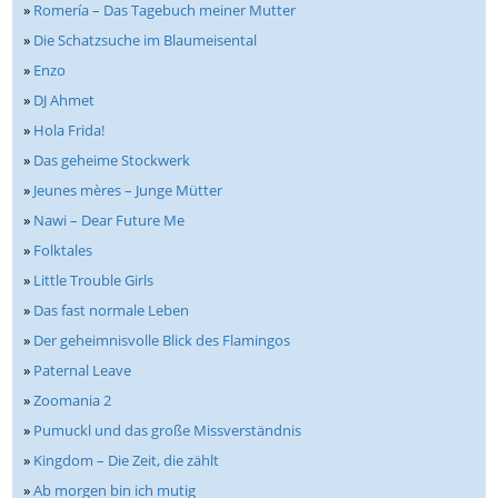
»
Romería – Das Tagebuch meiner Mutter
»
Die Schatzsuche im Blaumeisental
»
Enzo
»
DJ Ahmet
»
Hola Frida!
»
Das geheime Stockwerk
»
Jeunes mères – Junge Mütter
»
Nawi – Dear Future Me
»
Folktales
»
Little Trouble Girls
»
Das fast normale Leben
»
Der geheimnisvolle Blick des Flamingos
»
Paternal Leave
»
Zoomania 2
»
Pumuckl und das große Missverständnis
»
Kingdom – Die Zeit, die zählt
»
Ab morgen bin ich mutig