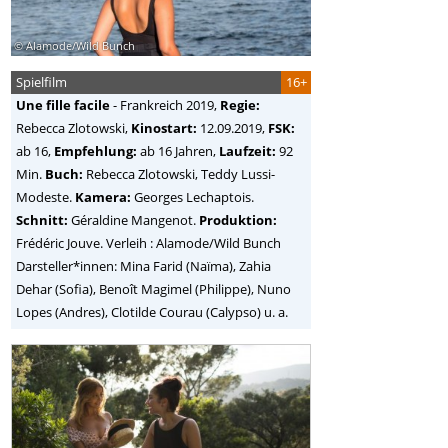
© Alamode/Wild Bunch
Spielfilm
16+
Une fille facile
-
Frankreich
2019,
Regie:
Rebecca Zlotowski
,
Kinostart:
12.09.2019,
FSK:
ab 16,
Empfehlung:
ab 16 Jahren,
Laufzeit:
92
Min.
Buch:
Rebecca Zlotowski, Teddy Lussi-
Modeste.
Kamera:
Georges Lechaptois.
Schnitt:
Géraldine Mangenot.
Produktion:
Frédéric Jouve. Verleih : Alamode/Wild Bunch
Darsteller*innen: Mina Farid (Naïma), Zahia
Dehar (Sofia), Benoît Magimel (Philippe), Nuno
Lopes (Andres), Clotilde Courau (Calypso) u. a.