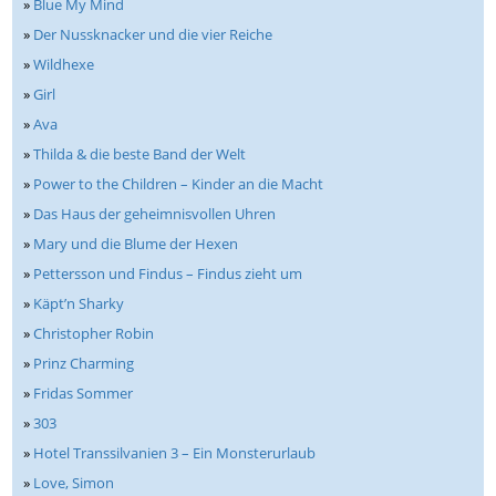
»
Blue My Mind
»
Der Nussknacker und die vier Reiche
»
Wildhexe
»
Girl
»
Ava
»
Thilda & die beste Band der Welt
»
Power to the Children – Kinder an die Macht
»
Das Haus der geheimnisvollen Uhren
»
Mary und die Blume der Hexen
»
Pettersson und Findus – Findus zieht um
»
Käpt’n Sharky
»
Christopher Robin
»
Prinz Charming
»
Fridas Sommer
»
303
»
Hotel Transsilvanien 3 – Ein Monsterurlaub
»
Love, Simon