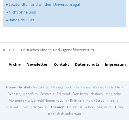
»
Letztendlich sind wir dem Universum egal
»
Nicht ohne uns!
»
Bande de Filles
© 2026
Deutsches Kinder- und Jugendfilmzentrum
Archiv
Newsletter
Kontakt
Datenschutz
Impressum
Home
·
Artikel
·
Neustarts
·
Hintergrund
·
Interviews
·
Was ist Kinderfilm
·
Was ist Jugendfilm
·
Festivals
·
Editorial
·
Den kenn' ich doch
·
Magische
Momente
·
Junge Held*innen
·
Suche
·
Kritiken
·
Kino
·
Stream
·
Serie
·
Festival
·
Erweiterte Suche
·
Themen
·
Gender & Lieben
·
Migration
·
Über
uns
·
#ich sehe was