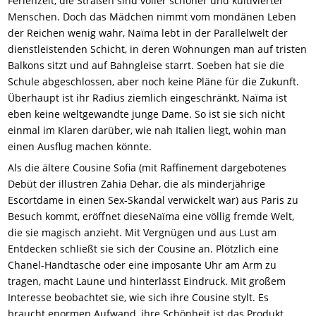
Ferienzeit, die Straßen sind voller schöner und kultivierter
Menschen. Doch das Mädchen nimmt vom mondänen Leben
der Reichen wenig wahr, Naïma lebt in der Parallelwelt der
dienstleistenden Schicht, in deren Wohnungen man auf tristen
Balkons sitzt und auf Bahngleise starrt. Soeben hat sie die
Schule abgeschlossen, aber noch keine Pläne für die Zukunft.
Überhaupt ist ihr Radius ziemlich eingeschränkt, Naïma ist
eben keine weltgewandte junge Dame. So ist sie sich nicht
einmal im Klaren darüber, wie nah Italien liegt, wohin man
einen Ausflug machen könnte.
Als die ältere Cousine Sofia (mit Raffinement dargebotenes
Debüt der illustren Zahia Dehar, die als minderjährige
Escortdame in einen Sex-Skandal verwickelt war) aus Paris zu
Besuch kommt, eröffnet dieseNaïma eine völlig fremde Welt,
die sie magisch anzieht. Mit Vergnügen und aus Lust am
Entdecken schließt sie sich der Cousine an. Plötzlich eine
Chanel-Handtasche oder eine imposante Uhr am Arm zu
tragen, macht Laune und hinterlässt Eindruck. Mit großem
Interesse beobachtet sie, wie sich ihre Cousine stylt. Es
braucht enormen Aufwand, ihre Schönheit ist das Produkt