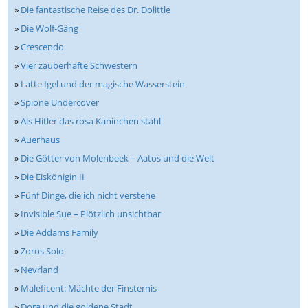
»
Die fantastische Reise des Dr. Dolittle
»
Die Wolf-Gäng
»
Crescendo
»
Vier zauberhafte Schwestern
»
Latte Igel und der magische Wasserstein
»
Spione Undercover
»
Als Hitler das rosa Kaninchen stahl
»
Auerhaus
»
Die Götter von Molenbeek – Aatos und die Welt
»
Die Eiskönigin II
»
Fünf Dinge, die ich nicht verstehe
»
Invisible Sue – Plötzlich unsichtbar
»
Die Addams Family
»
Zoros Solo
»
Nevrland
»
Maleficent: Mächte der Finsternis
»
Dora und die goldene Stadt