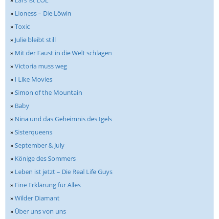
»
Lars ist LOL
»
Lioness – Die Löwin
»
Toxic
»
Julie bleibt still
»
Mit der Faust in die Welt schlagen
»
Victoria muss weg
»
I Like Movies
»
Simon of the Mountain
»
Baby
»
Nina und das Geheimnis des Igels
»
Sisterqueens
»
September & July
»
Könige des Sommers
»
Leben ist jetzt – Die Real Life Guys
»
Eine Erklärung für Alles
»
Wilder Diamant
»
Über uns von uns