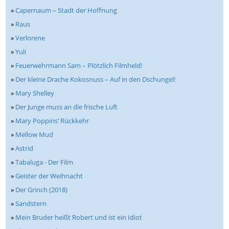
»
Capernaum – Stadt der Hoffnung
»
Raus
»
Verlorene
»
Yuli
»
Feuerwehrmann Sam – Plötzlich Filmheld!
»
Der kleine Drache Kokosnuss – Auf in den Dschungel!
»
Mary Shelley
»
Der Junge muss an die frische Luft
»
Mary Poppins’ Rückkehr
»
Mellow Mud
»
Astrid
»
Tabaluga - Der Film
»
Geister der Weihnacht
»
Der Grinch (2018)
»
Sandstern
»
Mein Bruder heißt Robert und ist ein Idiot