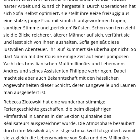
harter Arbeit und künstlich hergestellt. Durch Operationen hat
sich Sofia ‚selbst optimiert’, sie stellt ihre Reize freizügig aus:
eine stolze, junge Frau mit sinnlich aufgeworfenen Lippen,
samtiger Stimme und ‚perfekten’ Brüsten. Schon von fern zieht
sie die Blicke reicherer, älterer Männer auf sich, verführt sie
und lässt sich von ihnen aushalten. Sofia genießt diese
lustvollen Abenteuer, ihr ‚Ruf’ kümmert sie überhaupt nicht. So
darf Naïma mit der Cousine einige Zeit auf einer pompösen
Yacht des brasilianischen Multimillionärs und Lebemanns
Andres und seines Assistenten Philippe verbringen. Dabei
macht sie aber auch Bekanntschaft mit den hässlichen
Angewohnheiten dieser Schicht, deren Langeweile und Launen
man ausgeliefert ist.
Rebecca Zlotowski hat eine wunderbar stimmige
Feriengeschichte geschaffen, die beim diesjährigen
Filmfestival in Cannes in der Sektion Quinzaine des
Réalisateurs ausgezeichnet wurde. Die Atmosphäre bezaubert
durch ihre Musikalität, sie ist geschmackvoll fotografiert, womit
sie zugleich die Lebensmaxime von Sofia und des Millionärs