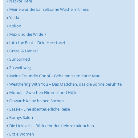
»
Nackte Tiere
»
Meine wunderbar seltsame Woche mit Tess
»
Yalda
»
Kokon
»
Max und die Wilde 7
»
Into the Beat – Dein Herz tanzt
»
Gretel & Hänsel
»
Sunburned
»
Zu weit weg
»
Meine Freundin Conni – Geheimnis um Kater Mau
»
Weathering With You – Das Mädchen, das die Sonne berührte
»
Monos – Zwischen Himmel und Hölle
»
Onward: Keine halben Sachen
»
Lassie - Eine abenteuerliche Reise
»
Romys Salon
»
Die Heinzels – Rückkehr der Heinzelmännchen
»
Little Women