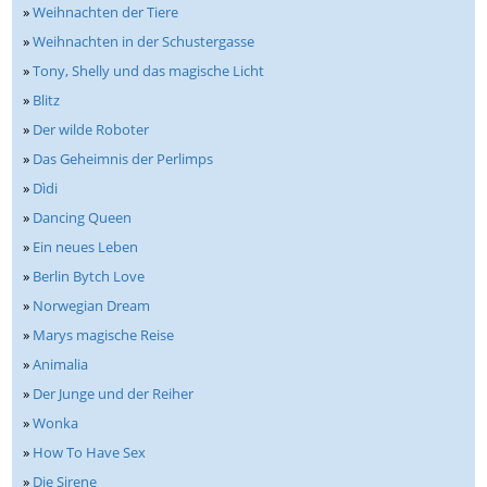
»
Weihnachten der Tiere
»
Weihnachten in der Schustergasse
»
Tony, Shelly und das magische Licht
»
Blitz
»
Der wilde Roboter
»
Das Geheimnis der Perlimps
»
Dìdi
»
Dancing Queen
»
Ein neues Leben
»
Berlin Bytch Love
»
Norwegian Dream
»
Marys magische Reise
»
Animalia
»
Der Junge und der Reiher
»
Wonka
»
How To Have Sex
»
Die Sirene