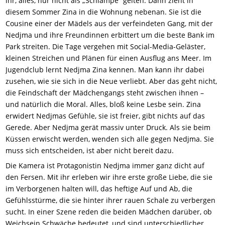
ihr, alles, nur nicht als „Schlampe“ gelten. Dann zieht in
diesem Sommer Zina in die Wohnung nebenan. Sie ist die
Cousine einer der Mädels aus der verfeindeten Gang, mit der
Nedjma und ihre Freundinnen erbittert um die beste Bank im
Park streiten. Die Tage vergehen mit Social-Media-Geläster,
kleinen Streichen und Plänen für einen Ausflug ans Meer. Im
Jugendclub lernt Nedjma Zina kennen. Man kann ihr dabei
zusehen, wie sie sich in die Neue verliebt. Aber das geht nicht,
die Feindschaft der Mädchengangs steht zwischen ihnen –
und natürlich die Moral. Alles, bloß keine Lesbe sein. Zina
erwidert Nedjmas Gefühle, sie ist freier, gibt nichts auf das
Gerede. Aber Nedjma gerät massiv unter Druck. Als sie beim
Küssen erwischt werden, wenden sich alle gegen Nedjma. Sie
muss sich entscheiden, ist aber nicht bereit dazu.
Die Kamera ist Protagonistin Nedjma immer ganz dicht auf
den Fersen. Mit ihr erleben wir ihre erste große Liebe, die sie
im Verborgenen halten will, das heftige Auf und Ab, die
Gefühlsstürme, die sie hinter ihrer rauen Schale zu verbergen
sucht. In einer Szene reden die beiden Mädchen darüber, ob
Weichsein Schwäche bedeutet, und sind unterschiedlicher