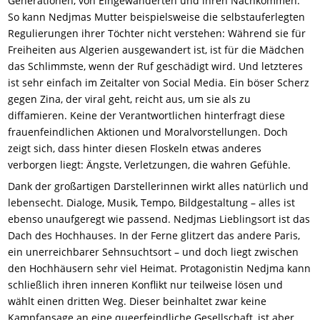
Generationen, von Eingewanderten und ihren Nachkommen.
So kann Nedjmas Mutter beispielsweise die selbstauferlegten
Regulierungen ihrer Töchter nicht verstehen: Während sie für
Freiheiten aus Algerien ausgewandert ist, ist für die Mädchen
das Schlimmste, wenn der Ruf geschädigt wird. Und letzteres
ist sehr einfach im Zeitalter von Social Media. Ein böser Scherz
gegen Zina, der viral geht, reicht aus, um sie als zu
diffamieren. Keine der Verantwortlichen hinterfragt diese
frauenfeindlichen Aktionen und Moralvorstellungen. Doch
zeigt sich, dass hinter diesen Floskeln etwas anderes
verborgen liegt: Ängste, Verletzungen, die wahren Gefühle.
Dank der großartigen Darstellerinnen wirkt alles natürlich und
lebensecht. Dialoge, Musik, Tempo, Bildgestaltung – alles ist
ebenso unaufgeregt wie passend. Nedjmas Lieblingsort ist das
Dach des Hochhauses. In der Ferne glitzert das andere Paris,
ein unerreichbarer Sehnsuchtsort – und doch liegt zwischen
den Hochhäusern sehr viel Heimat. Protagonistin Nedjma kann
schließlich ihren inneren Konflikt nur teilweise lösen und
wählt einen dritten Weg. Dieser beinhaltet zwar keine
Kampfansage an eine queerfeindliche Gesellschaft, ist aber