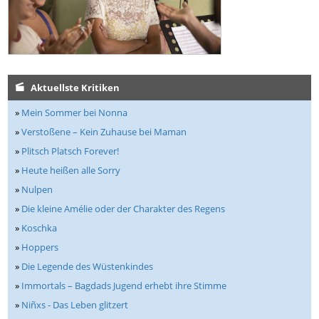
Aktuellste Kritiken
»
Mein Sommer bei Nonna
»
Verstoßene – Kein Zuhause bei Maman
»
Plitsch Platsch Forever!
»
Heute heißen alle Sorry
»
Nulpen
»
Die kleine Amélie oder der Charakter des Regens
»
Koschka
»
Hoppers
»
Die Legende des Wüstenkindes
»
Immortals – Bagdads Jugend erhebt ihre Stimme
»
Niñxs - Das Leben glitzert