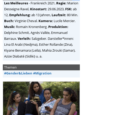
Les Meilleures
-
Frankreich
2021,
Regie:
Marion
Desseigne Ravel
,
Kinostart:
29.06.2023,
FSK:
ab
12,
Empfehlung:
ab 13 Jahren,
Laufzeit:
80 Min.
Buch:
Virginie Cheval.
Kamera:
Lucile Mercier.
Musik:
Romain Kronenberg.
Produktion:
Delphine Schmit, Agnès Vallée, Emmanuel
Barraux.
Verleih:
Salzgeber. Darsteller*innen:
Lina El Arabi (Nedjma), Esther Rollande (Zina),
Kiyane Benamara (Leïla), Mahia Zrouki (Samar),
Azize Diabaté (Sidiki) u. a.
Themen
#Gender&Lieben
#Migration