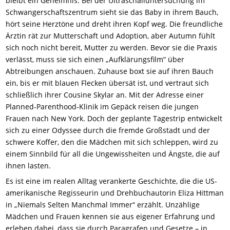
bleibt ein Geheimnis. Bei der Ultraschalluntersuchung im
Schwangerschaftszentrum sieht sie das Baby in ihrem Bauch,
hört seine Herztöne und dreht ihren Kopf weg. Die freundliche
Ärztin rät zur Mutterschaft und Adoption, aber Autumn fühlt
sich noch nicht bereit, Mutter zu werden. Bevor sie die Praxis
verlässt, muss sie sich einen „Aufklärungsfilm“ über
Abtreibungen anschauen. Zuhause boxt sie auf ihren Bauch
ein, bis er mit blauen Flecken übersät ist, und vertraut sich
schließlich ihrer Cousine Skylar an. Mit der Adresse einer
Planned-Parenthood-Klinik im Gepäck reisen die jungen
Frauen nach New York. Doch der geplante Tagestrip entwickelt
sich zu einer Odyssee durch die fremde Großstadt und der
schwere Koffer, den die Mädchen mit sich schleppen, wird zu
einem Sinnbild für all die Ungewissheiten und Ängste, die auf
ihnen lasten.
Es ist eine im realen Alltag verankerte Geschichte, die die US-
amerikanische Regisseurin und Drehbuchautorin Eliza Hittman
in „Niemals Selten Manchmal Immer“ erzählt. Unzählige
Mädchen und Frauen kennen sie aus eigener Erfahrung und
erleben dabei, dass sie durch Paragrafen und Gesetze – in