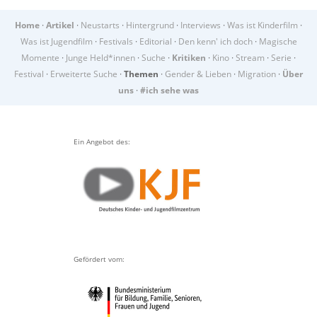
Home
·
Artikel
·
Neustarts
·
Hintergrund
·
Interviews
·
Was ist Kinderfilm
·
Was ist Jugendfilm
·
Festivals
·
Editorial
·
Den kenn' ich doch
·
Magische
Momente
·
Junge Held*innen
·
Suche
·
Kritiken
·
Kino
·
Stream
·
Serie
·
Festival
·
Erweiterte Suche
·
Themen
·
Gender & Lieben
·
Migration
·
Über
uns
·
#ich sehe was
Ein Angebot des:
Gefördert vom: