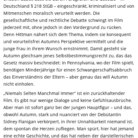
Deutschland § 218 StGB – eingeschränkt, kriminalisiert und von
Mitmenschen moralisch verurteilt werden. Die
gesellschaftliche und rechtliche Debatte schwingt im Film
jederzeit mit, ohne jedoch in den Vordergrund zu rücken.
Denn Hittman nähert sich dem Thema, indem sie konsequent
und vorurteilsfrei Autumns Perspektive vermittelt und
die
junge Frau
in
ihrem
Wunsch ernstnimmt. Damit gesteht sie
Autumn gleichsam jenes Selbstbestimmungsrecht zu, das das
Gesetz massiv beschneidet: In Pennsylvania, wo der Film spielt,
benötigen Minderjährige für einen Schwangerschaftsabbruch
das Einverständnis der Eltern – aber genau das will Autumn
nicht einholen.
„Niemals Selten Manchmal Immer“ ist ein zurückhaltender
Film. Es gibt nur wenige Dialoge und keine Gefühlsausbrüche.
Aber man ist sofort ganz bei der jungen Hauptfigur – und das,
obwohl Autumn, stark und nuanciert von der Debütantin
Sidney Flanigan verkörpert, in ihrer Unnahbarkeit
niemand
ist,
dem spontan die Herzen zufliegen. Man spürt, hier hat jemand
eine echte Geschichte, und das hat neben der darstellerischen