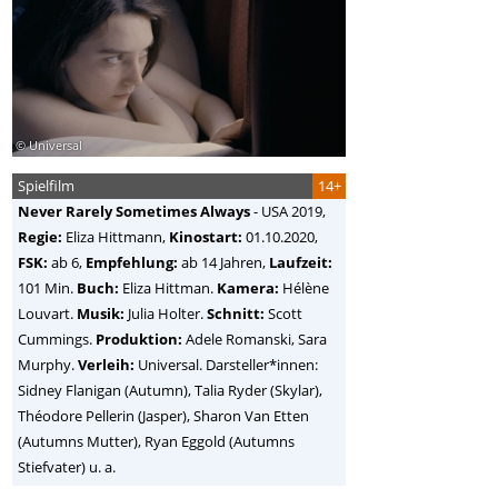
© Universal
Spielfilm
14+
Never Rarely Sometimes Always
-
USA
2019,
Regie:
Eliza Hittmann
,
Kinostart:
01.10.2020,
FSK:
ab 6,
Empfehlung:
ab 14 Jahren,
Laufzeit:
101 Min.
Buch:
Eliza Hittman.
Kamera:
Hélène
Louvart.
Musik:
Julia Holter.
Schnitt:
Scott
Cummings.
Produktion:
Adele Romanski, Sara
Murphy.
Verleih:
Universal. Darsteller*innen:
Sidney Flanigan (Autumn), Talia Ryder (Skylar),
Théodore Pellerin (Jasper), Sharon Van Etten
(Autumns Mutter), Ryan Eggold (Autumns
Stiefvater) u. a.