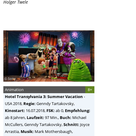
Holger Twele
© Sony
Animation
8+
Hotel Transylvania 3: Summer Vacation
-
USA
2018,
Regie:
Genndy Tartakovsky
,
Kinostart:
16.07.2018,
FSK:
ab 0,
Empfehlung:
ab 8 Jahren,
Laufzeit:
97 Min.,
Buch:
Michael
McCullers, Genndy Tartakovsky,
Schnitt:
Joyce
Arrastia,
Musik:
Mark Mothersbaugh,