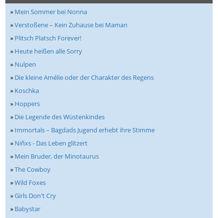
»
Mein Sommer bei Nonna
»
Verstoßene – Kein Zuhause bei Maman
»
Plitsch Platsch Forever!
»
Heute heißen alle Sorry
»
Nulpen
»
Die kleine Amélie oder der Charakter des Regens
»
Koschka
»
Hoppers
»
Die Legende des Wüstenkindes
»
Immortals – Bagdads Jugend erhebt ihre Stimme
»
Niñxs - Das Leben glitzert
»
Mein Bruder, der Minotaurus
»
The Cowboy
»
Wild Foxes
»
Girls Don't Cry
»
Babystar