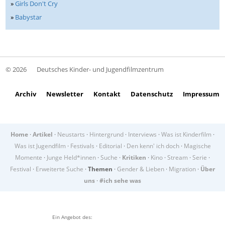
»
Girls Don't Cry
»
Babystar
© 2026
Deutsches Kinder- und Jugendfilmzentrum
Archiv
Newsletter
Kontakt
Datenschutz
Impressum
Home
·
Artikel
·
Neustarts
·
Hintergrund
·
Interviews
·
Was ist Kinderfilm
·
Was ist Jugendfilm
·
Festivals
·
Editorial
·
Den kenn' ich doch
·
Magische
Momente
·
Junge Held*innen
·
Suche
·
Kritiken
·
Kino
·
Stream
·
Serie
·
Festival
·
Erweiterte Suche
·
Themen
·
Gender & Lieben
·
Migration
·
Über
uns
·
#ich sehe was
Ein Angebot des: