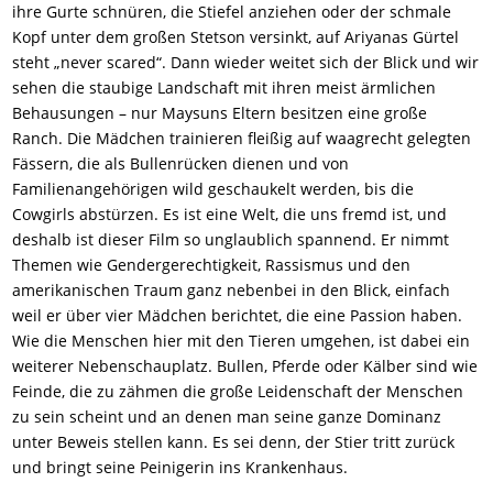
ihre Gurte schnüren, die Stiefel anziehen oder der schmale
Kopf unter dem großen Stetson versinkt, auf Ariyanas Gürtel
steht „never scared“. Dann wieder weitet sich der Blick und wir
sehen die staubige Landschaft mit ihren meist ärmlichen
Behausungen – nur Maysuns Eltern besitzen eine große
Ranch. Die Mädchen trainieren fleißig auf waagrecht gelegten
Fässern, die als Bullenrücken dienen und von
Familienangehörigen wild geschaukelt werden, bis die
Cowgirls abstürzen. Es ist eine Welt, die uns fremd ist, und
deshalb ist
dieser
Film so unglaublich spannend. Er nimmt
Themen wie Gendergerechtigkeit, Rassismus und den
amerikanischen Traum ganz nebenbei in den Blick, einfach
weil er über vier Mädchen berichtet, die eine Passion haben.
Wie die Menschen hier mit den Tieren umgehen, ist dabei ein
weiterer Nebenschauplatz. Bullen, Pferde oder Kälber sind wie
Feinde, die zu zähmen die große Leidenschaft der Menschen
zu sein scheint und an denen man seine ganze Dominanz
unter Beweis stellen kann. Es sei denn, der Stier tritt zurück
und bringt seine Peinigerin ins Krankenhaus.