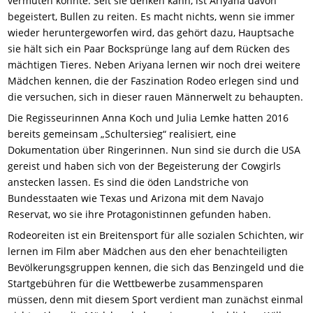
vermuten könnte. Seit sie denken kann, ist
Ariyana
davon
begeistert, Bullen zu reiten. Es macht nichts, wenn sie immer
wieder heruntergeworfen wird, das gehört dazu, Hauptsache
sie hält sich ein Paar Bocksprünge lang auf dem Rücken des
mächtigen Tieres. Neben
Ariyana
lernen wir noch drei weitere
Mädchen kennen, die der Faszination Rodeo erlegen sind und
die versuchen, sich in dieser rauen Männerwelt zu behaupten.
Die Regisseurinnen Anna Koch und Julia Lemke hatten 2016
bereits gemeinsam „Schultersieg“ realisiert, eine
Dokumentation über Ringerinnen. Nun sind sie durch die USA
gereist und haben sich von der Begeisterung der Cowgirls
anstecken lassen. Es sind die öden Landstriche
von
Bundesstaaten
wie Texas und Arizona mit dem Navajo
Reservat, wo sie ihre Protagonistinnen gefunden haben.
Rodeoreiten ist ein Breitensport für alle sozialen Schichten, wir
lernen im Film aber Mädchen aus den eher benachteiligten
Bevölkerungsgruppen kennen, die sich das Benzingeld und die
Startgebühren für die Wettbewerbe zusammensparen
müssen, denn mit diesem Sport verdient man zunächst einmal