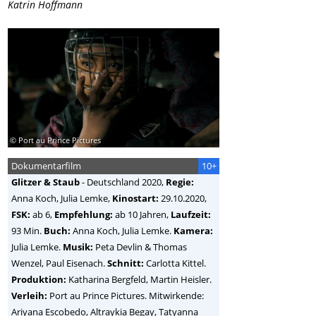
Katrin Hoffmann
© Port au Prince Pictures
Dokumentarfilm
10+
Glitzer & Staub
-
Deutschland
2020,
Regie:
Anna Koch, Julia Lemke
,
Kinostart:
29.10.2020,
FSK:
ab 6,
Empfehlung:
ab 10 Jahren,
Laufzeit:
93 Min.
Buch:
Anna Koch, Julia Lemke.
Kamera:
Julia Lemke.
Musik:
Peta Devlin & Thomas
Wenzel, Paul Eisenach.
Schnitt:
Carlotta Kittel.
Produktion:
Katharina Bergfeld, Martin Heisler.
Verleih:
Port au Prince Pictures. Mitwirkende:
Ariyana Escobedo, Altraykia Begay, Tatyanna