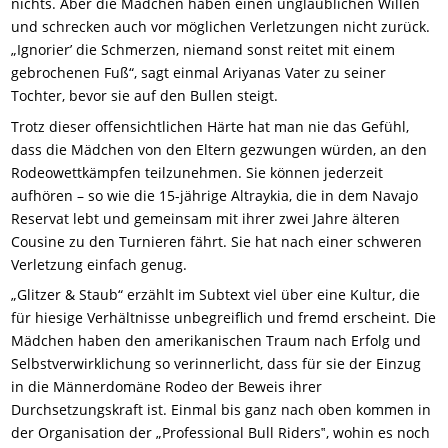
nichts. Aber die Mädchen haben einen unglaublichen Willen
und schrecken auch vor möglichen Verletzungen nicht zurück.
„Ignorier’ die Schmerzen, niemand sonst reitet mit einem
gebrochenen Fuß“, sagt einmal Ariyanas Vater zu seiner
Tochter, bevor sie auf den Bullen steigt.
Trotz dieser offensichtlichen Härte hat man nie das Gefühl,
dass die Mädchen von den Eltern gezwungen würden, an den
Rodeowettkämpfen teilzunehmen. Sie können jederzeit
aufhören – so wie die 15-jährige Altraykia, die
in dem Navajo
Reservat lebt und
gemeinsam mit ihrer
zwei Jahre
älteren
Cousine zu den Turnieren fährt. Sie hat nach einer schweren
Verletzung einfach genug.
„Glitzer & Staub“ erzählt im Subtext viel über eine Kultur, die
für hiesige Verhältnisse unbegreiflich und fremd erscheint. Die
Mädchen haben den amerikanischen Traum nach Erfolg und
Selbstverwirklichung so
verinnerlicht
, dass für sie der Einzug
in die Männerdomäne Rodeo der Beweis ihrer
Durchsetzungskraft ist. Einmal bis ganz nach oben kommen in
der Organisation der „Professional Bull Riders‟, wohin es noch