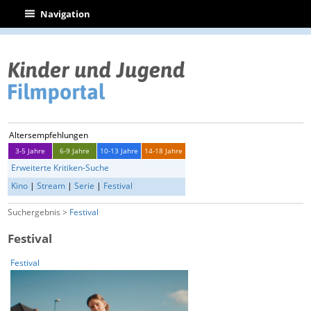
|
Navigation
Altersempfehlungen
3-5 Jahre
6-9 Jahre
10-13 Jahre
14-18 Jahre
Erweiterte Kritiken-Suche
Kino
|
Stream
|
Serie
|
Festival
Suchergebnis >
Festival
Festival
Festival