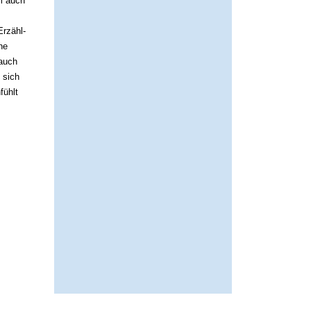
lm auch
Erzähl-
he
 auch
 sich
fühlt