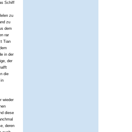
s Schiff
lelen zu
and zu
aus dem
en rar
zt
Tian
 dem
e in der
ige, der
afft
n die
 in
r wieder
önen
nd diese
manchmal
se, deren