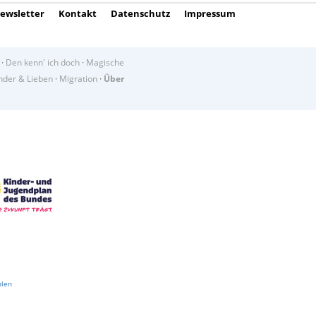
ewsletter
Kontakt
Datenschutz
Impressum
·
Den kenn' ich doch
·
Magische
der & Lieben
·
Migration
·
Über