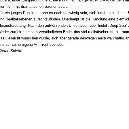
ußere, reale Entsprechung erst nach und nach aufgelöst wird – wobei der Fi
ier nicht mit dramatischen Szenen spart.
ür ein junges Publikum kann es noch schwierig sein, sich inmitten all dieser 
nd Realitätsebenen zurechtzufinden. Überhaupt ist die Handlung eine ziemlic
Herausforderung. Nach den aufwühlenden Erlebnissen aber findet „Deep Sea“
ieder zurück zu einem versöhnlichen Ende, das viel realistischer ist, als man
as vielleicht wünschen würde, sich aber gerade deswegen auch wahrhaftig an
nd auf seine eigene Art Trost spendet.
tefan Stiletto