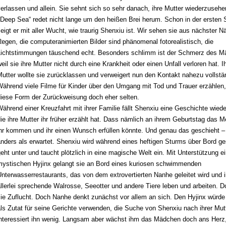
erlassen und allein. Sie sehnt sich so sehr danach, ihre Mutter wiederzusehe
Deep Sea“ redet nicht lange um den heißen Brei herum. Schon in der ersten
eigt er mit aller Wucht, wie traurig Shenxiu ist. Wir sehen sie aus nächster N
egen, die computeranimierten Bilder sind phänomenal fotorealistisch, die
Lichtstimmungen täuschend echt. Besonders schlimm ist der Schmerz des M
eil sie ihre Mutter nicht durch eine Krankheit oder einen Unfall verloren hat. I
utter wollte sie zurücklassen und verweigert nun den Kontakt nahezu vollstä
ährend viele Filme für Kinder über den Umgang mit Tod und Trauer erzählen,
diese Form der Zurückweisung doch eher selten.
ährend einer Kreuzfahrt mit ihrer Familie fällt Shenxiu eine Geschichte wiede
ie ihre Mutter ihr früher erzählt hat. Dass nämlich an ihrem Geburtstag das M
ihr kommen und ihr einen Wunsch erfüllen könnte. Und genau das geschieht –
nders als erwartet. Shenxiu wird
während eines heftigen Sturms
über Bord ge
eht unter und taucht plötzlich in eine magische Welt ein. Mit Unterstützung e
mystischen Hyjinx gelangt sie an Bord eines kuriosen schwimmenden
Unterwasserrestaurants, das von dem
extrovertierten
Nanhe geleitet wird und 
llerlei sprechende Walrosse, Seeotter und andere Tiere leben und arbeiten. Do
ie Zuflucht. Doch Nanhe denkt zunächst vor allem an sich. Den Hyjinx würde
ls Zutat für seine Gerichte verwenden, die Suche von Shenxiu nach ihrer Mut
interessiert ihn wenig. Langsam aber wächst ihm das Mädchen doch ans Herz