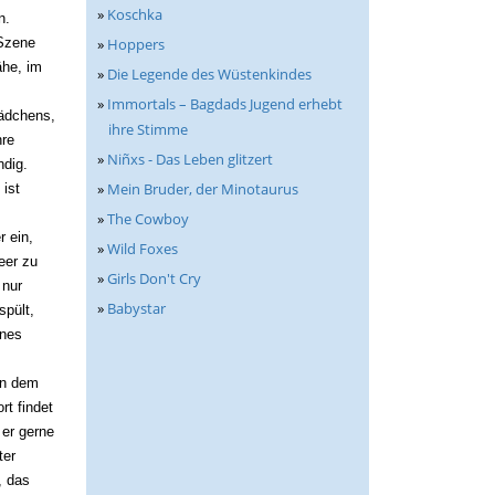
»
Koschka
n.
»
Hoppers
 Szene
ähe, im
»
Die Legende des Wüstenkindes
»
Immortals – Bagdads Jugend erhebt
ädchens,
ihre Stimme
hre
»
Niñxs - Das Leben glitzert
ndig.
»
Mein Bruder, der Minotaurus
 ist
»
The Cowboy
r ein,
»
Wild Foxes
eer zu
»
Girls Don't Cry
 nur
»
Babystar
spült,
ines
in dem
rt findet
 er gerne
ter
, das