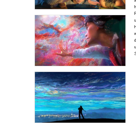
ä
h
F
u
w
d
u
S