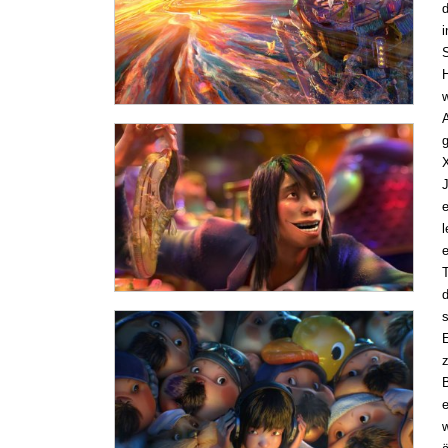
i
A
g
e
l
e
T
E
B
w