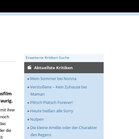
Erweiterte Kritiken-Suche
Aktuellste Kritiken
»
Mein Sommer bei Nonna
»
Verstoßene – Kein Zuhause bei
sfilm
Maman
aurig.
»
Plitsch Platsch Forever!
mit ihrer
»
Heute heißen alle Sorry
 noch
»
Nulpen
 das
»
Die kleine Amélie oder der Charakter
der die
des Regens
ch