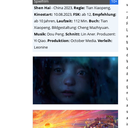
Spielfilm
10+
v
Shen Hai
-
China
2023,
Regie:
Tian Xiaopeng
,
„
Kinostart:
10.08.2023,
FSK:
ab 12,
Empfehlung:
z
ab 10 Jahren,
Laufzeit:
112 Min.
Buch:
Tian
R
Xiaopeng. Bildgestaltung: Cheng Mazhiyuan.
Musik:
Dou Peng.
Schnitt:
Lin Aner. Produzent:
w
Yi Qiao.
Produktion:
October Media.
Verleih:
M
Leonine
W
W
d
a
g
a
s
a