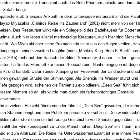
durch seine immense Traurigkeit auch das Rote Phantom anlockt und damit da
n Gefahr bringt.
Spätestens ab Shenxius Ankunft im dem Unterwasserrestaurant sind die Paral
Hayao Miyazakis „Chihiros Reise ins Zauberland“
(2001)
nicht mehr von der H
weisen. Das Restaurant wirkt wie ein Spiegelbild des Badehauses für Götter 
nime. Auch hier leben allerlei merkwürdige Kreaturen, auch hier sind Mensch
esät. Wo Miyazaki aber seine Protagonistin nicht aus den Augen verliert, set
Xiaopeng in seinem
zweiten Langfilm (nach „Monkey King: Hero Is Back“ aus
Jahr 2015)
mehr auf den Rausch der Bilder. Shenxiu wird dabei – leider – gerad
rsten Hälfte des Films oft zur reinen Beobachterin; Nanhe hingegen ist derjen
enkt und handelt. Dafür zündet Xiaopeng ein Feuerwerk der Eindrücke und sch
inen gewaltigen Strudel der Stimmungen. Als Shenxiu ins Wasser stürzt und i
iefe gezogen wird, scheinen die Farben zu explodieren. „Deep Sea“ fühlt sich
diesem Moment
so an, als würde man durch ein farbenprächtiges Gemälde
schwimmen.
in in vielerlei Hinsicht überbordender Film ist „Deep Sea“ geworden, der imme
zum Staunen bringt und sein Publikum geradezu verschlingt. Den wundersch
ildern aber steht eben die tieftraurige Geschichte von Shenxiu gegenüber – u
erzählt der Film konsequent zu Ende. Manchmal ist „Deep Sea“ ein Traum, 
ird er zum Albtraum. Die Reise ins Unterwasserrestaurant ist eine innere Rei