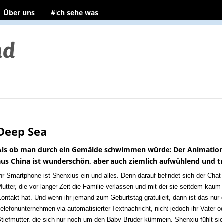
Über uns
#ich sehe was
Deep Sea
Als ob man durch ein Gemälde schwimmen würde: Der Animation
aus China ist wunderschön, aber auch ziemlich aufwühlend und tr
hr Smartphone ist Shenxius ein und alles. Denn darauf befindet sich der Chat 
utter, die vor langer Zeit die Familie verlassen und mit der sie seitdem kaum
ontakt hat. Und wenn ihr jemand zum Geburtstag gratuliert, dann ist das nur
elefonunternehmen via automatisierter Textnachricht, nicht jedoch ihr Vater o
Stiefmutter, die sich nur noch um den Baby-Bruder kümmern.
Shenxiu fühlt si