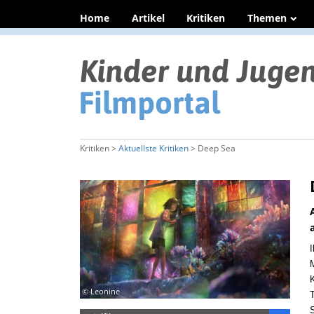
Home
Artikel
Kritiken
Themen
Kritiken >
Aktuellste Kritiken
> Deep Sea
I
M
K
© Leonine
T