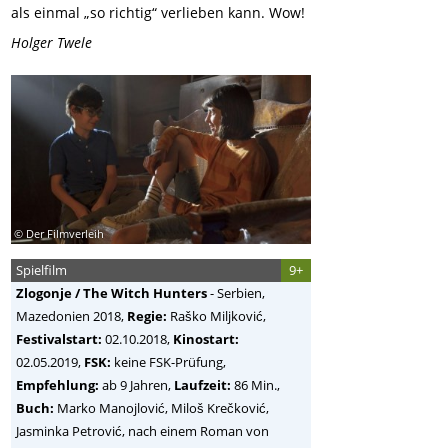
als einmal „so richtig“ verlieben kann. Wow!
Holger Twele
© Der Filmverleih
Spielfilm
9+
Zlogonje / The Witch Hunters
-
Serbien,
Mazedonien
2018,
Regie:
Raško Miljković
,
Festivalstart:
02.10.2018,
Kinostart:
02.05.2019,
FSK:
keine FSK-Prüfung,
Empfehlung:
ab 9 Jahren,
Laufzeit:
86 Min.,
Buch:
Marko Manojlović, Miloš Krečković,
Jasminka Petrović, nach einem Roman von