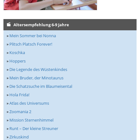
Altersempfehlung 6-9 Jahre
»
Mein Sommer bei Nonna
»
Plitsch Platsch Forever!
»
Koschka
»
Hoppers
»
Die Legende des Wüstenkindes
»
Mein Bruder, der Minotaurus
»
Die Schatzsuche im Blaumeisental
»
Hola Frida!
»
Atlas des Universums
»
Zoomania 2
»
Mission Sternenhimmel
»
Runt – Der kleine Streuner
»
Zirkuskind