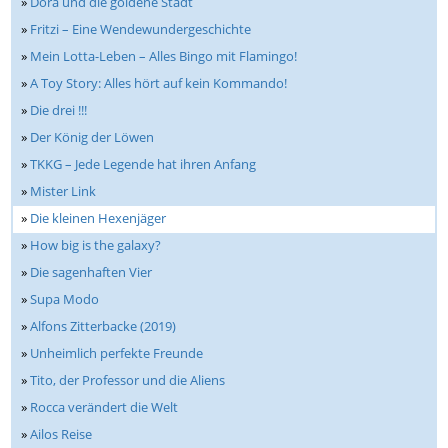
»
Dora und die goldene Stadt
»
Fritzi – Eine Wendewundergeschichte
»
Mein Lotta-Leben – Alles Bingo mit Flamingo!
»
A Toy Story: Alles hört auf kein Kommando!
»
Die drei !!!
»
Der König der Löwen
»
TKKG – Jede Legende hat ihren Anfang
»
Mister Link
»
Die kleinen Hexenjäger
»
How big is the galaxy?
»
Die sagenhaften Vier
»
Supa Modo
»
Alfons Zitterbacke (2019)
»
Unheimlich perfekte Freunde
»
Tito, der Professor und die Aliens
»
Rocca verändert die Welt
»
Ailos Reise