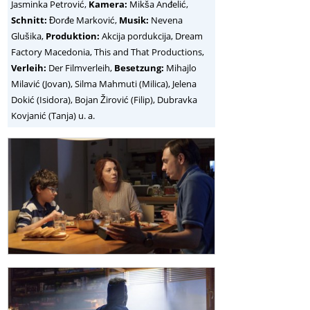
Jasminka Petrović,
Kamera:
Mikša Anđelić,
Schnitt:
Đorđe Marković,
Musik:
Nevena
Glušika,
Produktion:
Akcija pordukcija, Dream
Factory Macedonia, This and That Productions,
Verleih:
Der Filmverleih,
Besetzung:
Mihajlo
Milavić (Jovan), Silma Mahmuti (Milica), Jelena
Dokić (Isidora), Bojan Žirović (Filip), Dubravka
Kovjanić (Tanja) u. a.