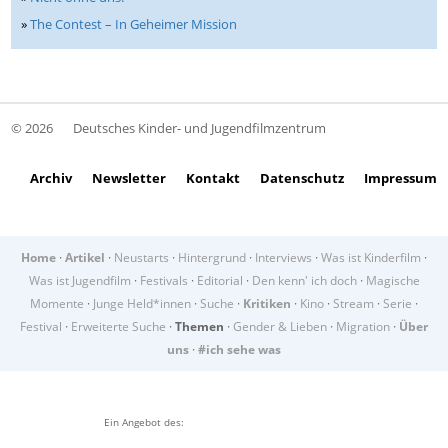
»
The Contest – In Geheimer Mission
© 2026
Deutsches Kinder- und Jugendfilmzentrum
Archiv
Newsletter
Kontakt
Datenschutz
Impressum
Home
·
Artikel
·
Neustarts
·
Hintergrund
·
Interviews
·
Was ist Kinderfilm
·
Was ist Jugendfilm
·
Festivals
·
Editorial
·
Den kenn' ich doch
·
Magische
Momente
·
Junge Held*innen
·
Suche
·
Kritiken
·
Kino
·
Stream
·
Serie
·
Festival
·
Erweiterte Suche
·
Themen
·
Gender & Lieben
·
Migration
·
Über
uns
·
#ich sehe was
Ein Angebot des: