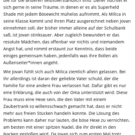
die für die anderen selbstverständlich sind. Daher flüchtet er
sich gerne in seine Träume, in denen er es als Superheld
Shade mit jedem Bösewicht mühelos aufnimmt. Als Milica in
seine Klasse kommt und ihren Platz ausgerechnet neben Jovan
einnehmen soll, der bisher immer alleine auf der Schulbank
saß, ist Jovan stinksauer. Aber zugleich bewundert er das
resolute Mädchen, das offenbar vor nichts und niemandem
Angst hat, und nimmt erstaunt zur Kenntnis, dass beide
einiges gemeinsam haben, jedenfalls was ihre Rollen als
Außenseiter*innen angeht.
Wie Jovan fühlt sich auch Milica ziemlich allein gelassen. Bei
ihr allerdings ist daran der geliebte Vater schuld, der die
Familie für eine andere Frau verlassen hat. Dafür gibt es nur
eine Erklärung, die auch von der Oma unterstützt wird: Diese
Frau muss eine Hexe sein, die den Vater mit einem
Zaubertrank so willensschwach gemacht hat, dass er nicht
mehr aus freien Stücken handeln konnte. Die Lösung des
Problems kann daher nur lauten, die böse Hexe zu vernichten,
am besten mit einer spitzen Nadel, die ihr direkt in den
Nacken gestoßen wird. Da Jovan sich zum ersten Mal trotz