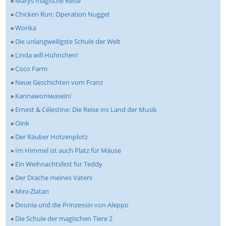
»
Marys magische Reise
»
Chicken Run: Operation Nugget
»
Wonka
»
Die unlangweiligste Schule der Welt
»
Linda will Hühnchen!
»
Coco Farm
»
Neue Geschichten vom Franz
»
Kannawoniwasein!
»
Ernest & Célestine: Die Reise ins Land der Musik
»
Oink
»
Der Räuber Hotzenplotz
»
Im Himmel ist auch Platz für Mäuse
»
Ein Weihnachtsfest für Teddy
»
Der Drache meines Vaters
»
Mini-Zlatan
»
Dounia und die Prinzessin von Aleppo
»
Die Schule der magischen Tiere 2