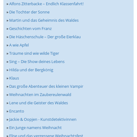
»
Alfons Zitterbacke – Endlich Klassenfahrt!
»
Die Tochter der Sonne
»
Martin und das Geheimnis des Waldes
»
Geschichten vom Franz
»
Die Häschenschule – Der große Eierklau
»
A wie Apfel
»
Träume sind wie wilde Tiger
»
Sing – Die Show deines Lebens
»
Hilda und der Bergkönig
»
Klaus
»
Das große Abenteuer des kleinen Vampir
»
Weihnachten im Zaubereulenwald
»
Lene und die Geister des Waldes
»
Encanto
»
Jackie & Oopjen - Kunstdetektivinnen
»
Ein Junge namens Weihnacht
»
Elise und das vergessene Weihnachtsfest