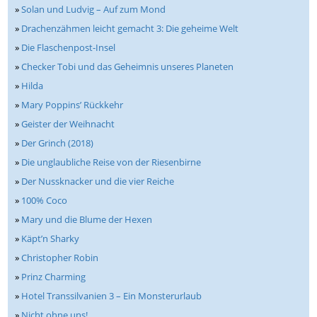
»
Solan und Ludvig – Auf zum Mond
»
Drachenzähmen leicht gemacht 3: Die geheime Welt
»
Die Flaschenpost-Insel
»
Checker Tobi und das Geheimnis unseres Planeten
»
Hilda
»
Mary Poppins’ Rückkehr
»
Geister der Weihnacht
»
Der Grinch (2018)
»
Die unglaubliche Reise von der Riesenbirne
»
Der Nussknacker und die vier Reiche
»
100% Coco
»
Mary und die Blume der Hexen
»
Käpt’n Sharky
»
Christopher Robin
»
Prinz Charming
»
Hotel Transsilvanien 3 – Ein Monsterurlaub
»
Nicht ohne uns!