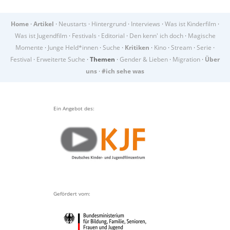
Home
·
Artikel
·
Neustarts
·
Hintergrund
·
Interviews
·
Was ist Kinderfilm
·
Was ist Jugendfilm
·
Festivals
·
Editorial
·
Den kenn' ich doch
·
Magische
Momente
·
Junge Held*innen
·
Suche
·
Kritiken
·
Kino
·
Stream
·
Serie
·
Festival
·
Erweiterte Suche
·
Themen
·
Gender & Lieben
·
Migration
·
Über
uns
·
#ich sehe was
Ein Angebot des:
Gefördert vom: