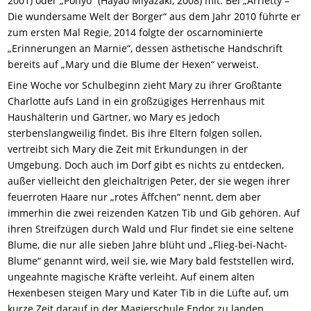
2001) oder „Ponyo“ (Hayao Miyazaki, 2008) mit. Bei „Arrietty –
Die wundersame Welt der Borger“ aus dem Jahr 2010 führte er
zum ersten Mal Regie, 2014 folgte der oscarnominierte
„Erinnerungen an Marnie“, dessen ästhetische Handschrift
bereits auf „Mary und die Blume der Hexen“ verweist.
Eine Woche vor Schulbeginn zieht Mary zu ihrer Großtante
Charlotte aufs Land in ein großzügiges Herrenhaus mit
Haushälterin und Gärtner, wo Mary es jedoch
sterbenslangweilig findet. Bis ihre Eltern folgen sollen,
vertreibt sich Mary die Zeit mit Erkundungen in der
Umgebung. Doch auch im Dorf gibt es nichts zu entdecken,
außer vielleicht den gleichaltrigen Peter, der sie wegen ihrer
feuerroten Haare nur „rotes Äffchen“ nennt, dem aber
immerhin die zwei reizenden Katzen Tib und Gib gehören. Auf
ihren Streifzügen durch Wald und Flur findet sie eine seltene
Blume, die nur alle sieben Jahre blüht und „Flieg-bei-Nacht-
Blume“ genannt wird, weil sie, wie Mary bald feststellen wird,
ungeahnte magische Kräfte verleiht. Auf einem alten
Hexenbesen steigen Mary und Kater Tib in die Lüfte auf, um
kurze Zeit darauf in der Magierschule Endor zu landen.