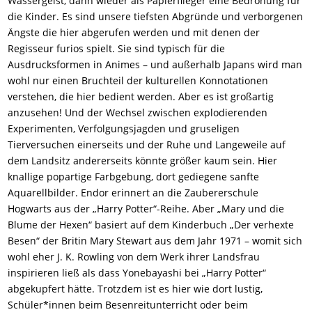
Wassergeist, dann wieder als Papierflieger eine Bedrohung für
die Kinder. Es sind unsere tiefsten Abgründe und verborgenen
Ängste die hier abgerufen werden und mit denen der
Regisseur furios spielt. Sie sind typisch für die
Ausdrucksformen in Animes – und außerhalb Japans wird man
wohl nur einen Bruchteil der kulturellen Konnotationen
verstehen, die hier bedient werden. Aber es ist großartig
anzusehen! Und der Wechsel zwischen explodierenden
Experimenten, Verfolgungsjagden und gruseligen
Tierversuchen einerseits und der Ruhe und Langeweile auf
dem Landsitz andererseits könnte größer kaum sein. Hier
knallige popartige Farbgebung, dort gediegene sanfte
Aquarellbilder. Endor erinnert an die Zaubererschule
Hogwarts aus der „Harry Potter“-Reihe. Aber „Mary und die
Blume der Hexen“ basiert auf dem Kinderbuch „Der verhexte
Besen“ der Britin Mary Stewart aus dem Jahr 1971 – womit sich
wohl eher J. K. Rowling von dem Werk ihrer Landsfrau
inspirieren ließ als dass Yonebayashi bei „Harry Potter“
abgekupfert hätte. Trotzdem ist es hier wie dort lustig,
Schüler*innen beim Besenreitunterricht oder beim