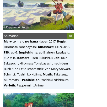
© Peppermint Anime
Animation
8+
Mary to majo no hana
-
Japan
2017,
Regie:
Hiromasa Yonebayashi
,
Kinostart:
13.09.2018,
FSK:
ab 6,
Empfehlung:
ab 8 Jahren,
Laufzeit:
102 Min.,
Kamera:
Toru Fukushi,
Buch:
Riko
Sakaguchi, Hiromasa Yonebayashi, nach dem
Buch "The Little Broomstick" von Mary Stewart,
Schnitt:
Toshihiko Kojima,
Musik:
Takatsugu
Muramatsu,
Produktion:
Yoshiaki Nishimura,
Verleih:
Peppermint Anime