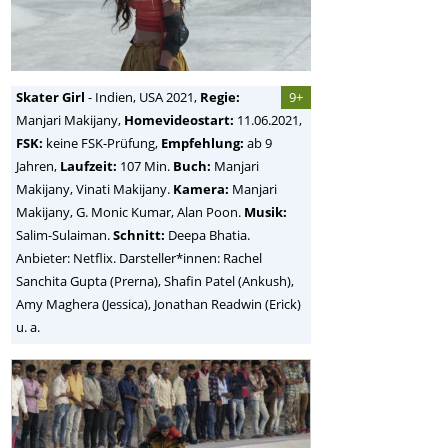
Skater Girl
-
Indien, USA
2021,
Regie:
9+
Manjari Makijany
,
Homevideostart:
11.06.2021,
FSK:
keine FSK-Prüfung,
Empfehlung:
ab 9
Jahren,
Laufzeit:
107 Min.
Buch:
Manjari
Makijany, Vinati Makijany.
Kamera:
Manjari
Makijany, G. Monic Kumar, Alan Poon.
Musik:
Salim-Sulaiman.
Schnitt:
Deepa Bhatia.
Anbieter: Netflix. Darsteller*innen: Rachel
Sanchita Gupta (Prerna), Shafin Patel (Ankush),
Amy Maghera (Jessica), Jonathan Readwin (Erick)
u. a.