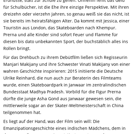
Erdnüsse, statt zur Schule zu gehen. Ohnehin fehlt das Geld
für Schulbücher, ist die Ehe ihre einzige Perspektive. Mit ihren
dreizehn oder vierzehn Jahren, so genau weiß sie das nicht, ist
sie bereits im heiratsfähigen Alter. Da kommt mit Jessica, einer
Touristin aus London, das Skateboarden nach Khempur.
Prerna und alle Kinder sind sofort Feuer und Flamme für
diesen bis dato unbekannten Sport, der buchstäblich alles ins
Rollen bringt.
Für das Drehbuch zu ihrem Debütfilm ließen sich Regisseurin
Manjari Makijany und ihre Schwester Vinati Makijany von einer
wahren Geschichte inspirieren: 2015 initiierte die Deutsche
Ulrike Reinhard, die nun auch zur Beraterin des Filmteams
wurde, einen Skateboardpark in Janwaar im zentralindischen
Bundesstaat Madhya Pradesh. Vorbild für die Figur Prerna
dürfte die junge Asha Gond aus Janwaar gewesen sein, die
mittlerweile sogar an der Skater-Weltmeisterschaft in China
teilgenommen hat.
Es liegt auf der Hand, was der Film sein will: Die
Emanzipationsgeschichte eines indischen Mädchens, dem in