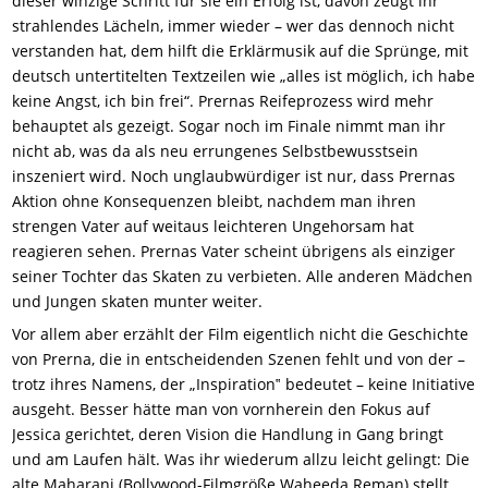
dieser winzige Schritt für sie ein Erfolg ist, davon zeugt ihr
strahlendes Lächeln, immer wieder – wer das dennoch nicht
verstanden hat, dem hilft die Erklärmusik auf die Sprünge, mit
deutsch untertitelten Textzeilen wie „alles ist möglich, ich habe
keine Angst, ich bin frei“. Prernas Reifeprozess wird mehr
behauptet als gezeigt. Sogar noch im Finale nimmt man ihr
nicht ab, was da als neu errungenes Selbstbewusstsein
inszeniert wird. Noch unglaubwürdiger ist nur, dass Prernas
Aktion ohne Konsequenzen bleibt, nachdem man ihren
strengen Vater auf weitaus leichteren Ungehorsam hat
reagieren sehen. Prernas Vater scheint übrigens als einziger
seiner Tochter das Skaten zu verbieten. Alle anderen Mädchen
und Jungen skaten munter weiter.
Vor allem aber erzählt der Film eigentlich nicht die Geschichte
von Prerna, die in entscheidenden Szenen fehlt und von der –
trotz ihres Namens, der „Inspiration‟ bedeutet – keine Initiative
ausgeht. Besser hätte man von vornherein den Fokus auf
Jessica gerichtet, deren Vision die Handlung in Gang bringt
und am Laufen hält. Was ihr wiederum allzu leicht gelingt: Die
alte Maharani (Bollywood-Filmgröße Waheeda Reman) stellt