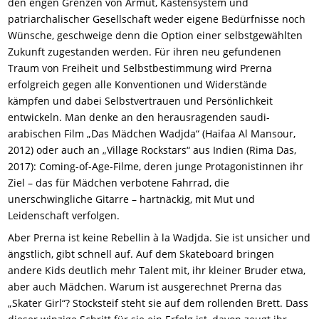
den engen Grenzen von Armut, Kastensystem und
patriarchalischer Gesellschaft weder eigene Bedürfnisse noch
Wünsche, geschweige denn die Option einer selbstgewählten
Zukunft zugestanden werden. Für ihren neu gefundenen
Traum von Freiheit und Selbstbestimmung wird Prerna
erfolgreich gegen alle Konventionen und Widerstände
kämpfen und dabei Selbstvertrauen und Persönlichkeit
entwickeln. Man denke an den herausragenden saudi-
arabischen Film „Das Mädchen Wadjda“ (Haifaa Al Mansour,
2012) oder auch an „Village Rockstars“ aus Indien (Rima Das,
2017): Coming-of-Age-Filme, deren junge Protagonistinnen ihr
Ziel – das für Mädchen verbotene Fahrrad, die
unerschwingliche Gitarre – hartnäckig, mit Mut und
Leidenschaft verfolgen.
Aber Prerna ist keine Rebellin à la Wadjda. Sie ist unsicher und
ängstlich, gibt schnell auf. Auf dem Skateboard bringen
andere Kids deutlich mehr Talent mit, ihr kleiner Bruder etwa,
aber auch Mädchen. Warum ist ausgerechnet Prerna das
„Skater Girl“? Stocksteif steht sie auf dem rollenden Brett. Dass