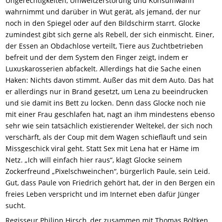
Ungerechtigkeiten, Umweltzerstörung und Konsumwahn
wahrnimmt und darüber in Wut gerät, als jemand, der nur
noch in den Spiegel oder auf den Bildschirm starrt. Glocke
zumindest gibt sich gerne als Rebell, der sich einmischt. Einer,
der Essen an Obdachlose verteilt, Tiere aus Zuchtbetrieben
befreit und der dem System den Finger zeigt, indem er
Luxuskarosserien abfackelt. Allerdings hat die Sache einen
Haken: Nichts davon stimmt. Außer das mit dem Auto. Das hat
er allerdings nur in Brand gesetzt, um Lena zu beeindrucken
und sie damit ins Bett zu locken. Denn dass Glocke noch nie
mit einer Frau geschlafen hat, nagt an ihm mindestens ebenso
sehr wie sein tatsächlich existierender Weltekel, der sich noch
verschärft, als der Coup mit dem Wagen schiefläuft und sein
Missgeschick viral geht. Statt Sex mit Lena hat er Häme im
Netz. „Ich will einfach hier raus“, klagt Glocke seinem
Zockerfreund „Pixelschweinchen“, bürgerlich Paule, sein Leid.
Gut, dass Paule von Friedrich gehört hat, der in den Bergen ein
freies Leben verspricht und im Internet eben dafür Jünger
sucht.
Regisseur Philipp Hirsch, der zusammen mit Thomas Böltken