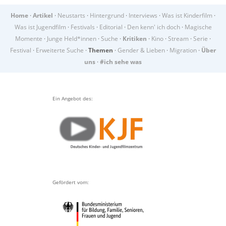
Home
·
Artikel
·
Neustarts
·
Hintergrund
·
Interviews
·
Was ist Kinderfilm
·
Was ist Jugendfilm
·
Festivals
·
Editorial
·
Den kenn' ich doch
·
Magische
Momente
·
Junge Held*innen
·
Suche
·
Kritiken
·
Kino
·
Stream
·
Serie
·
Festival
·
Erweiterte Suche
·
Themen
·
Gender & Lieben
·
Migration
·
Über
uns
·
#ich sehe was
Ein Angebot des:
Gefördert vom: