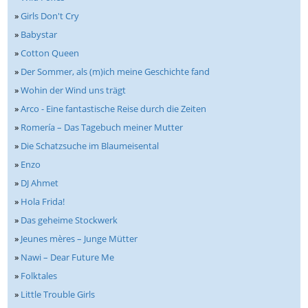
»
Girls Don't Cry
»
Babystar
»
Cotton Queen
»
Der Sommer, als (m)ich meine Geschichte fand
»
Wohin der Wind uns trägt
»
Arco - Eine fantastische Reise durch die Zeiten
»
Romería – Das Tagebuch meiner Mutter
»
Die Schatzsuche im Blaumeisental
»
Enzo
»
DJ Ahmet
»
Hola Frida!
»
Das geheime Stockwerk
»
Jeunes mères – Junge Mütter
»
Nawi – Dear Future Me
»
Folktales
»
Little Trouble Girls