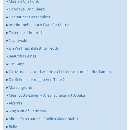
»
Mission Ulja Funk
»
Goodbye, Don Glees!
»
Der Räuber Hotzenplotz
»
Im Himmel ist auch Platz für Mäuse
»
Zeiten des Umbruchs
»
Nachtwald
»
Ein Weihnachtsfest für Teddy
»
Beautiful Beings
»
Girl Gang
»
Die Mucklas … und wie sie zu Pettersson und Findus kamen
»
Die Schule der magischen Tiere 2
»
Märzengrund
»
Mein Lotta-Leben – Alles Tschaka mit Alpaka
»
Alcarràs
»
Sing a Bit of Harmony
»
Alfons Zitterbacke – Endlich Klassenfahrt!
»
Belle