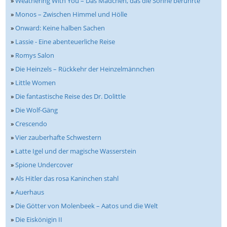
»
Weathering With You – Das Mädchen, das die Sonne berührte
»
Monos – Zwischen Himmel und Hölle
»
Onward: Keine halben Sachen
»
Lassie - Eine abenteuerliche Reise
»
Romys Salon
»
Die Heinzels – Rückkehr der Heinzelmännchen
»
Little Women
»
Die fantastische Reise des Dr. Dolittle
»
Die Wolf-Gäng
»
Crescendo
»
Vier zauberhafte Schwestern
»
Latte Igel und der magische Wasserstein
»
Spione Undercover
»
Als Hitler das rosa Kaninchen stahl
»
Auerhaus
»
Die Götter von Molenbeek – Aatos und die Welt
»
Die Eiskönigin II