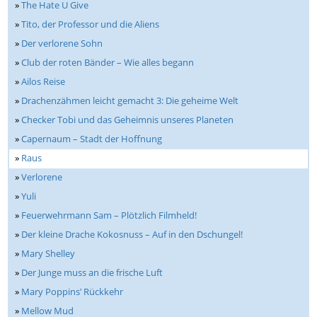
»
The Hate U Give
»
Tito, der Professor und die Aliens
»
Der verlorene Sohn
»
Club der roten Bänder – Wie alles begann
»
Ailos Reise
»
Drachenzähmen leicht gemacht 3: Die geheime Welt
»
Checker Tobi und das Geheimnis unseres Planeten
»
Capernaum – Stadt der Hoffnung
»
Raus
»
Verlorene
»
Yuli
»
Feuerwehrmann Sam – Plötzlich Filmheld!
»
Der kleine Drache Kokosnuss – Auf in den Dschungel!
»
Mary Shelley
»
Der Junge muss an die frische Luft
»
Mary Poppins’ Rückkehr
»
Mellow Mud