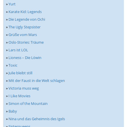
»
Yurt
»
Karate Kid: Legends
»
Die Legende von Ochi
»
The Ugly Stepsister
»
Grüße vom Mars
»
Oslo-Stories: Träume
»
Lars ist LOL
»
Lioness – Die Löwin
»
Toxic
»
Julie bleibt still
»
Mit der Faust in die Welt schlagen
»
Victoria muss weg
»
I Like Movies
»
Simon of the Mountain
»
Baby
»
Nina und das Geheimnis des Igels
»
Sisterqueens