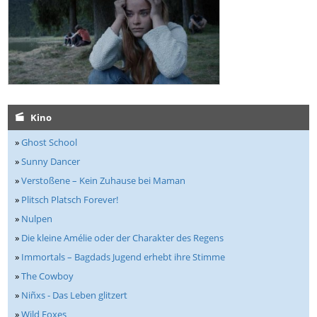
Kino
»
Ghost School
»
Sunny Dancer
»
Verstoßene – Kein Zuhause bei Maman
»
Plitsch Platsch Forever!
»
Nulpen
»
Die kleine Amélie oder der Charakter des Regens
»
Immortals – Bagdads Jugend erhebt ihre Stimme
»
The Cowboy
»
Niñxs - Das Leben glitzert
»
Wild Foxes