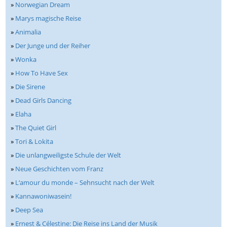
»
Norwegian Dream
»
Marys magische Reise
»
Animalia
»
Der Junge und der Reiher
»
Wonka
»
How To Have Sex
»
Die Sirene
»
Dead Girls Dancing
»
Elaha
»
The Quiet Girl
»
Tori & Lokita
»
Die unlangweiligste Schule der Welt
»
Neue Geschichten vom Franz
»
L‘amour du monde – Sehnsucht nach der Welt
»
Kannawoniwasein!
»
Deep Sea
»
Ernest & Célestine: Die Reise ins Land der Musik