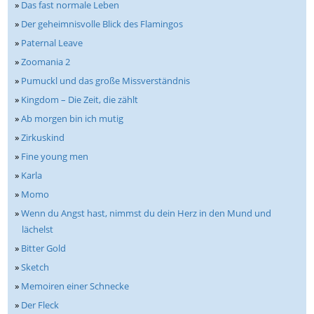
»
Das fast normale Leben
»
Der geheimnisvolle Blick des Flamingos
»
Paternal Leave
»
Zoomania 2
»
Pumuckl und das große Missverständnis
»
Kingdom – Die Zeit, die zählt
»
Ab morgen bin ich mutig
»
Zirkuskind
»
Fine young men
»
Karla
»
Momo
»
Wenn du Angst hast, nimmst du dein Herz in den Mund und
lächelst
»
Bitter Gold
»
Sketch
»
Memoiren einer Schnecke
»
Der Fleck