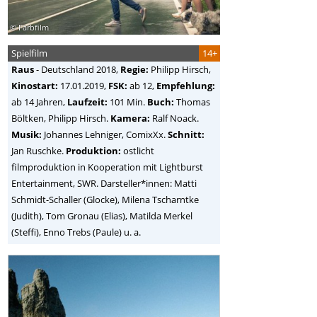
© Farbfilm
Spielfilm
14+
Raus
-
Deutschland
2018,
Regie:
Philipp Hirsch
,
Kinostart:
17.01.2019,
FSK:
ab 12,
Empfehlung:
ab 14 Jahren,
Laufzeit:
101 Min.
Buch:
Thomas
Böltken, Philipp Hirsch.
Kamera:
Ralf Noack.
Musik:
Johannes Lehniger, ComixXx.
Schnitt:
Jan Ruschke.
Produktion:
ostlicht
filmproduktion in Kooperation mit Lightburst
Entertainment, SWR. Darsteller*innen: Matti
Schmidt-Schaller (Glocke), Milena Tscharntke
(Judith), Tom Gronau (Elias), Matilda Merkel
(Steffi), Enno Trebs (Paule) u. a.