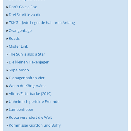
»
Don’t Give a Fox
»
Drei Schritte zu dir
»
TKKG – Jede Legende hat ihren Anfang
»
Orangentage
»
Roads
»
Mister Link
»
The Sun is also a Star
»
Die kleinen Hexenjäger
»
Supa Modo
»
Die sagenhaften Vier
»
Wenn du König wärst
»
Alfons Zitterbacke (2019)
»
Unheimlich perfekte Freunde
»
Lampenfieber
»
Rocca verändert die Welt
»
Kommissar Gordon und Buffy