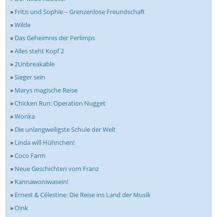
»
Fritzi und Sophie – Grenzenlose Freundschaft
»
Wilde
»
Das Geheimnis der Perlimps
»
Alles steht Kopf 2
»
2Unbreakable
»
Sieger sein
»
Marys magische Reise
»
Chicken Run: Operation Nugget
»
Wonka
»
Die unlangweiligste Schule der Welt
»
Linda will Hühnchen!
»
Coco Farm
»
Neue Geschichten vom Franz
»
Kannawoniwasein!
»
Ernest & Célestine: Die Reise ins Land der Musik
»
Oink