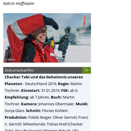
Katrin Hoffmann
© MFA+
Dokumentarfilm
7+
Checker Tobi und das Geheimnis unseres
Planeten
-
Deutschland
2019,
Regie:
Martin
Tischner
,
Kinostart:
31.01.2019,
FSK:
ab 0,
Empfehlung:
ab 7 Jahren,
Buch:
Martin
Tischner.
Kamera:
Johannes Obermaier.
Musik:
Sonja Glass.
Schnitt:
Florian Kohlert.
Produktion:
Fidelis Mager, Oliver Gernstl, Franz
X. Gernstl. Mitwirkende: Tobias Krell (Checker
Tobi), Esra Bonkowski (Stimme Rätsel), Ulla