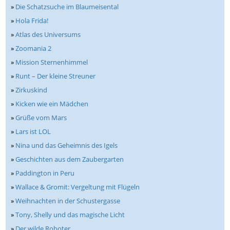
»
Die Schatzsuche im Blaumeisental
»
Hola Frida!
»
Atlas des Universums
»
Zoomania 2
»
Mission Sternenhimmel
»
Runt – Der kleine Streuner
»
Zirkuskind
»
Kicken wie ein Mädchen
»
Grüße vom Mars
»
Lars ist LOL
»
Nina und das Geheimnis des Igels
»
Geschichten aus dem Zaubergarten
»
Paddington in Peru
»
Wallace & Gromit: Vergeltung mit Flügeln
»
Weihnachten in der Schustergasse
»
Tony, Shelly und das magische Licht
»
Der wilde Roboter