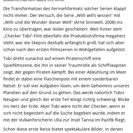
Die Transformation des Fernsehformats solcher Serien klappt
nicht immer. Der Versuch, die Serie „Willi will’s wissen“ mit
„Willi und die Wunder dieser Welt“ (Arne Sinnwell, 2008) ins
Kino zu übertragen, war leider gescheitert. Weil hinter dem
„Checker Tobi“-Film ebenfalls die Produktionsfirma megaherz
steht, war die Skepsis deshalb anfänglich groß, hat sich aber
schon nach den ersten Filmszenen in Wohlgefallen aufgelöst.
Tobi dreht zunächst auf einem Piratenschiff eine
Spielfilmszene, die ihn in seiner Traumrolle als Schiffskapitän
zeigt, der gegen Piraten kämpft. Bei einer Abkühlung im Meer
findet er dabei eine Flaschenpost mit einem sonderbaren
Rätsel. Er soll vier Aufgaben lösen, um dem Geheimnis unseres
Planeten auf den Grund zu gehen. Das weckt natürlich Tobis
Neugier und gleich der erste Teil klingt richtig schwierig: Blicke
ins Herz der Erde. Aber Tobi wäre nicht der Checker, wenn er
sich nicht begeistert auf die Suche begeben würde, indem er
mit der Vulkanforscherin Ulla zur Insel Tanna im Pazifik fliegt.
Schon diese erste Reise bietet spektakuläre Bilder, in denen