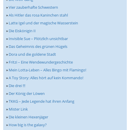
»
Vier zauberhafte Schwestern
»
Als Hitler das rosa Kaninchen stahl
»
Latte Igel und der magische Wasserstein
»
Die Eiskönigin II
»
Invisible Sue – Plötzlich unsichtbar
»
Das Geheimnis des grünen Hügels
»
Dora und die goldene Stadt
»
Fritzi – Eine Wendewundergeschichte
»
Mein Lotta-Leben – Alles Bingo mit Flamingo!
»
A Toy Story: Alles hört auf kein Kommando!
»
Die drei !!!
»
Der König der Löwen
»
TKKG – Jede Legende hat ihren Anfang
»
Mister Link
»
Die kleinen Hexenjäger
»
How big is the galaxy?