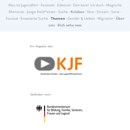
Was ist Jugendfilm
·
Festivals
·
Editorial
·
Den kenn' ich doch
·
Magische
Momente
·
Junge Held*innen
·
Suche
·
Kritiken
·
Kino
·
Stream
·
Serie
·
Festival
·
Erweiterte Suche
·
Themen
·
Gender & Lieben
·
Migration
·
Über
uns
·
#ich sehe was
Ein Angebot des:
Gefördert vom: