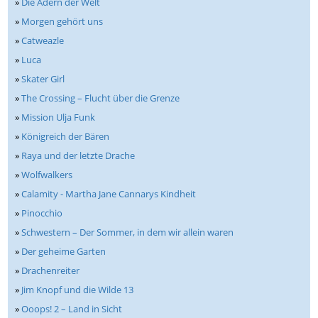
»
Die Adern der Welt
»
Morgen gehört uns
»
Catweazle
»
Luca
»
Skater Girl
»
The Crossing – Flucht über die Grenze
»
Mission Ulja Funk
»
Königreich der Bären
»
Raya und der letzte Drache
»
Wolfwalkers
»
Calamity - Martha Jane Cannarys Kindheit
»
Pinocchio
»
Schwestern – Der Sommer, in dem wir allein waren
»
Der geheime Garten
»
Drachenreiter
»
Jim Knopf und die Wilde 13
»
Ooops! 2 – Land in Sicht