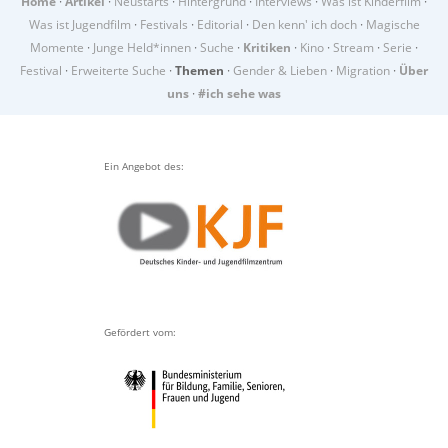
Home
·
Artikel
·
Neustarts
·
Hintergrund
·
Interviews
·
Was ist Kinderfilm
·
Was ist Jugendfilm
·
Festivals
·
Editorial
·
Den kenn' ich doch
·
Magische
Momente
·
Junge Held*innen
·
Suche
·
Kritiken
·
Kino
·
Stream
·
Serie
·
Festival
·
Erweiterte Suche
·
Themen
·
Gender & Lieben
·
Migration
·
Über
uns
·
#ich sehe was
Ein Angebot des:
Gefördert vom: