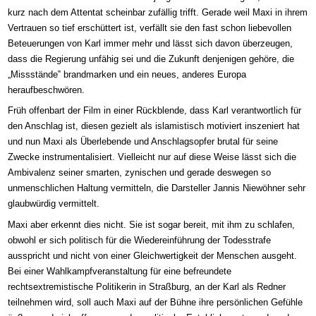
kurz nach dem Attentat scheinbar zufällig trifft
. G
erade weil Maxi in ihrem
Vertrauen so tief erschüttert ist, verfällt sie den fast schon liebevollen
Beteuerungen von Karl immer mehr
und lässt
sich davon überzeugen,
dass die Regierung unfähig sei und die Zukunft denjenigen gehöre, die
„
Missstände‟
brandmarken und ein
neue
s
,
andere
s
Europa
heraufbeschwören.
F
rüh offenbart der Film
in einer Rückblende
, dass Karl
verantwortlich für
den Anschlag ist,
diesen gezielt als
islamistisch motiviert inszeniert hat
und
nun
Maxi
als Überlebende
und Anschlagsopfer
brutal
für seine
Zwecke instrumentalisier
t
. Vielleicht nur auf diese Weise lässt sich
die
Ambivalenz
seine
r
smarte
n,
zynische
n
und
gerade
deswegen so
unmenschliche
n
Haltung vermitteln,
die Darsteller
Jannis Niewöhner
sehr
glaubwürdig vermittelt.
Maxi aber
erkennt dies nicht.
Sie
ist sogar bereit, mit ihm zu schlafen,
obwohl er
sich politisch für die Wiedereinführung der Todesstrafe
ausspricht
und
nicht von einer Gleichwertigkeit der Menschen ausgeht.
Bei eine
r Wahlkampfveranstaltung für eine befreundete
rechtsextremistische Politiker
in
in
Straßburg
, an de
r
Karl
als Redner
teilnehmen wird, soll
auch
Maxi
auf der Bühne
ihre persönlichen Gefühle