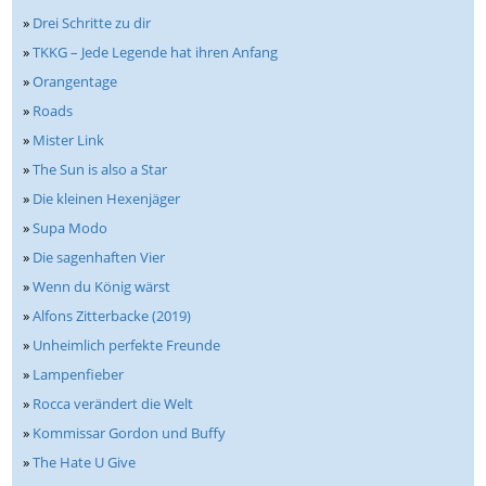
»
Drei Schritte zu dir
»
TKKG – Jede Legende hat ihren Anfang
»
Orangentage
»
Roads
»
Mister Link
»
The Sun is also a Star
»
Die kleinen Hexenjäger
»
Supa Modo
»
Die sagenhaften Vier
»
Wenn du König wärst
»
Alfons Zitterbacke (2019)
»
Unheimlich perfekte Freunde
»
Lampenfieber
»
Rocca verändert die Welt
»
Kommissar Gordon und Buffy
»
The Hate U Give