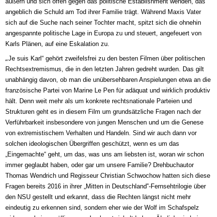
äußern und sich offen gegen das
politische
Establishment wenden, das
angeblich die Schuld am Tod ihrer Familie trägt.
Während Maxis Vater
sich auf die Suche nach seiner Tochter macht, spitzt sich die
ohnehin
angespannte
politische
Lage in Europa zu
und steuert, angefeuert von
Karls Plänen, auf eine Eskalation zu.
„
Je suis Karl“ gehört zweifelsfrei zu den besten Filmen über politischen
Rechtsextremismus, d
ie
in den letzten Jahren gedreht wurden. Das gilt
unabhängig davon, ob man die unübersehbaren Anspielungen etwa an die
französische Partei von Mari
ne
L
e Pen
für
adäquat und
wirklich
produktiv
hält. Denn weit mehr als um konkrete rechtsnationale Parteien und
Strukturen geht es in diesem Film um grundsätzliche Fragen nach der
Verführbarkeit insbesondere von jungen Menschen und um die Genese
von
extremistischem
Verhalten und Handeln. Sind wir auch dann vor
solchen ideologischen Übergriffen geschützt, wenn es um das
„Eingemachte“ geht, um das, was uns am liebsten ist, woran wir schon
immer geglaubt haben, oder
gar
um unsere Familie? Drehbuchautor
Thomas Wendrich und Regisseur Christian Schwochow
hatten sich diese
Fragen
bereits 2016 in ihrer „
Mitten in Deutschland‟-
Fernsehtrilogie über
den NSU gestellt
und erkannt, dass die Rechten längst nicht mehr
eindeutig zu erkennen sind, sondern eher wie der Wolf im Schafspelz