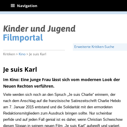
|
Navigation
Erweiterte Kritiken-Suche
Kritiken >
Kino
> Je suis Karl
Je suis Karl
Im Kino: Eine junge Frau lässt sich vom modernen Look der
Neuen Rechten verführen.
Viele werden sich noch an den Spruch „Je suis Charlie“ erinnern, der
nach dem Anschlag auf die französische Satirezeitschrift Charlie Hebdo
am 7. Januar 2015 entstand und die Solidarität mit den ermordeten
Redaktionsmitgliedern zum Ausdruck bringen sollte.
Nur s
cheinbar
perfide und
a
uf jeden Fall
genial ist es daher, wenn Christian Schwochow
diesen Slogan
i
n
seine
m
neuen Film „
Je suis Karl“
aufgreift und
variiert.