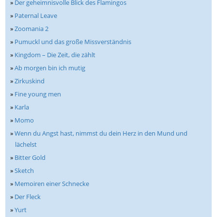
»
Der geheimnisvolle Blick des Flamingos
»
Paternal Leave
»
Zoomania 2
»
Pumuckl und das große Missverständnis
»
Kingdom – Die Zeit, die zählt
»
Ab morgen bin ich mutig
»
Zirkuskind
»
Fine young men
»
Karla
»
Momo
»
Wenn du Angst hast, nimmst du dein Herz in den Mund und
lächelst
»
Bitter Gold
»
Sketch
»
Memoiren einer Schnecke
»
Der Fleck
»
Yurt