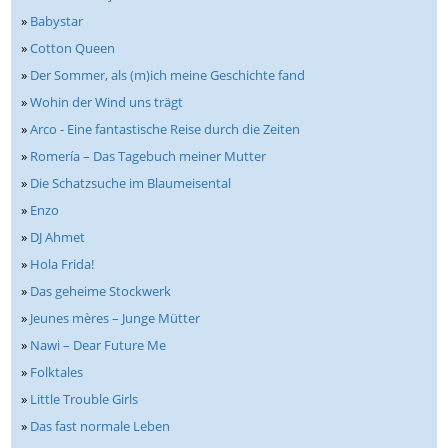
»
Babystar
»
Cotton Queen
»
Der Sommer, als (m)ich meine Geschichte fand
»
Wohin der Wind uns trägt
»
Arco - Eine fantastische Reise durch die Zeiten
»
Romería – Das Tagebuch meiner Mutter
»
Die Schatzsuche im Blaumeisental
»
Enzo
»
DJ Ahmet
»
Hola Frida!
»
Das geheime Stockwerk
»
Jeunes mères – Junge Mütter
»
Nawi – Dear Future Me
»
Folktales
»
Little Trouble Girls
»
Das fast normale Leben