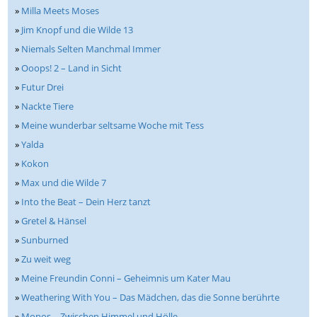
»
Milla Meets Moses
»
Jim Knopf und die Wilde 13
»
Niemals Selten Manchmal Immer
»
Ooops! 2 – Land in Sicht
»
Futur Drei
»
Nackte Tiere
»
Meine wunderbar seltsame Woche mit Tess
»
Yalda
»
Kokon
»
Max und die Wilde 7
»
Into the Beat – Dein Herz tanzt
»
Gretel & Hänsel
»
Sunburned
»
Zu weit weg
»
Meine Freundin Conni – Geheimnis um Kater Mau
»
Weathering With You – Das Mädchen, das die Sonne berührte
»
Monos – Zwischen Himmel und Hölle