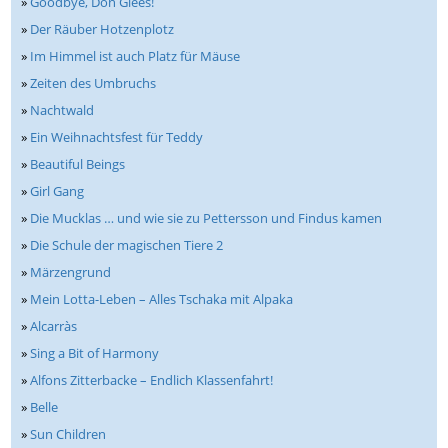
»
Goodbye, Don Glees!
»
Der Räuber Hotzenplotz
»
Im Himmel ist auch Platz für Mäuse
»
Zeiten des Umbruchs
»
Nachtwald
»
Ein Weihnachtsfest für Teddy
»
Beautiful Beings
»
Girl Gang
»
Die Mucklas … und wie sie zu Pettersson und Findus kamen
»
Die Schule der magischen Tiere 2
»
Märzengrund
»
Mein Lotta-Leben – Alles Tschaka mit Alpaka
»
Alcarràs
»
Sing a Bit of Harmony
»
Alfons Zitterbacke – Endlich Klassenfahrt!
»
Belle
»
Sun Children