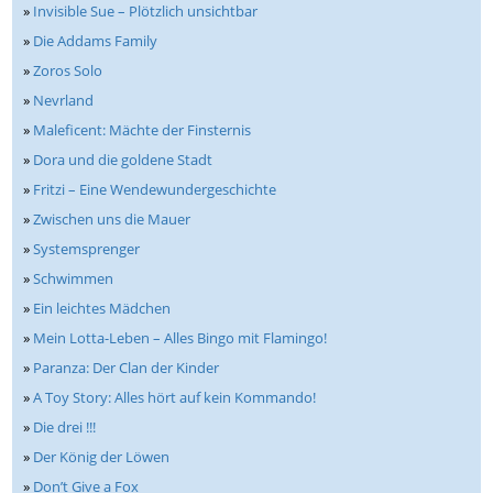
»
Invisible Sue – Plötzlich unsichtbar
»
Die Addams Family
»
Zoros Solo
»
Nevrland
»
Maleficent: Mächte der Finsternis
»
Dora und die goldene Stadt
»
Fritzi – Eine Wendewundergeschichte
»
Zwischen uns die Mauer
»
Systemsprenger
»
Schwimmen
»
Ein leichtes Mädchen
»
Mein Lotta-Leben – Alles Bingo mit Flamingo!
»
Paranza: Der Clan der Kinder
»
A Toy Story: Alles hört auf kein Kommando!
»
Die drei !!!
»
Der König der Löwen
»
Don’t Give a Fox