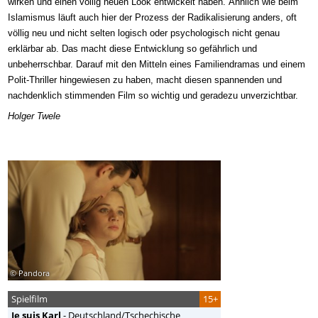
wirken und einen völlig neuen Look entwickelt haben. Ähnlich wie bei
m
Islamismus
läuft auch hier der Prozess der Radikalisierung anders, oft
völlig neu und nicht selten logisch oder psychologisch nicht
genau
erklärbar ab.
D
as macht diese Entwicklung so gefährlich und
unbeherrschbar. Darauf mit den Mitteln eines Familiendramas und einem
Polit-Thriller hingewiesen zu haben,
macht diesen spannenden und
nachdenklich stimmenden Film so wichtig und geradezu unverzichtbar.
Holger Twele
© Pandora
Spielfilm
15+
Je suis Karl
-
Deutschland/Tschechische