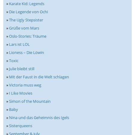
»
Karate Kid: Legends
»
Die Legende von Ochi
»
The Ugly Stepsister
»
Grüße vom Mars
»
Oslo-Stories: Träume
»
Lars ist LOL
»
Lioness – Die Löwin
»
Toxic
»
Julie bleibt still
»
Mit der Faust in die Welt schlagen
»
Victoria muss weg
»
I Like Movies
»
Simon of the Mountain
»
Baby
»
Nina und das Geheimnis des Igels
»
Sisterqueens
»
September & July