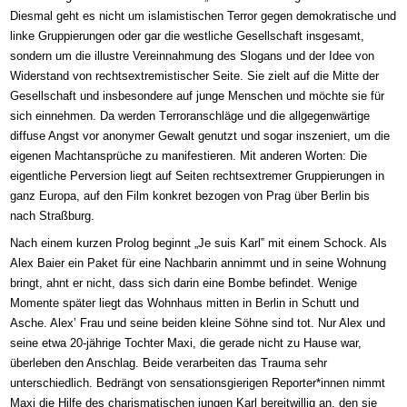
D
iesmal
geht es nicht um islamistischen Terror gegen
demokratische und
linke Gruppierungen
oder gar
die
westliche
Gesellschaft insgesamt
,
sondern um die
illustre
Vereinnahmung des Slogans
und der Idee von
Widerstand
von rechtsextrem
istischer
Seite.
Sie zielt a
uf die M
itte der
Gesellschaft
und insbesondere auf junge Menschen
und möchte sie f
ür
sich
einnehmen. Da
w
erden T
erroranschläge und die
allgegenwärtige
diffuse Angst vor
anonymer
Gewalt g
enutzt
und sogar inszeniert
, um
die
eigene
n
Machtansprüche zu
manifestieren
. Mit anderen Worten:
D
ie
eigentliche Perversion liegt auf Seiten rechtsextremer Gruppierungen
in
ganz
Europa,
auf den Film konkret bezogen von Prag über Berlin bis
nach
Straßburg.
Nach einem kurzen Prolog beginnt „Je suis Karl‟ mit einem Schock. Als
Alex Baier ein Paket für eine Nachbarin annimmt und in seine Wohnung
bringt,
ahnt
er
nicht, dass
sich darin
eine Bombe
befindet
. Wenige
Momente später
liegt das
Wohnh
aus
mitten in Berlin
in Schutt und
Asche.
Alex’ Frau und seine
beiden kleine Söhne sind tot. Nur Alex und
seine etwa 20-jährige Tochter Maxi, die gerade nicht zu Hause war,
überleben den Anschlag.
Beide verarbeiten das Trauma sehr
unterschiedlich. Bedrängt von sensationsg
ierigen
Reporter*
inne
n nimmt
Maxi die Hilfe des charismatischen jungen Karl bereitwillig an,
den
sie