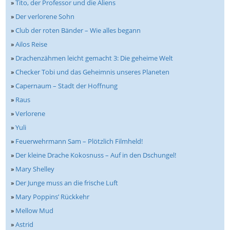
»
Tito, der Professor und die Aliens
»
Der verlorene Sohn
»
Club der roten Bänder – Wie alles begann
»
Ailos Reise
»
Drachenzähmen leicht gemacht 3: Die geheime Welt
»
Checker Tobi und das Geheimnis unseres Planeten
»
Capernaum – Stadt der Hoffnung
»
Raus
»
Verlorene
»
Yuli
»
Feuerwehrmann Sam – Plötzlich Filmheld!
»
Der kleine Drache Kokosnuss – Auf in den Dschungel!
»
Mary Shelley
»
Der Junge muss an die frische Luft
»
Mary Poppins’ Rückkehr
»
Mellow Mud
»
Astrid