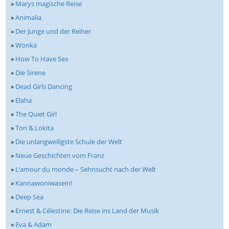
»
Marys magische Reise
»
Animalia
»
Der Junge und der Reiher
»
Wonka
»
How To Have Sex
»
Die Sirene
»
Dead Girls Dancing
»
Elaha
»
The Quiet Girl
»
Tori & Lokita
»
Die unlangweiligste Schule der Welt
»
Neue Geschichten vom Franz
»
L‘amour du monde – Sehnsucht nach der Welt
»
Kannawoniwasein!
»
Deep Sea
»
Ernest & Célestine: Die Reise ins Land der Musik
»
Eva & Adam