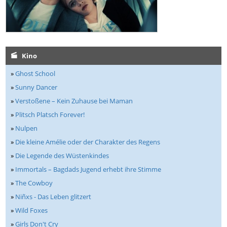
Kino
»
Ghost School
»
Sunny Dancer
»
Verstoßene – Kein Zuhause bei Maman
»
Plitsch Platsch Forever!
»
Nulpen
»
Die kleine Amélie oder der Charakter des Regens
»
Die Legende des Wüstenkindes
»
Immortals – Bagdads Jugend erhebt ihre Stimme
»
The Cowboy
»
Niñxs - Das Leben glitzert
»
Wild Foxes
»
Girls Don't Cry