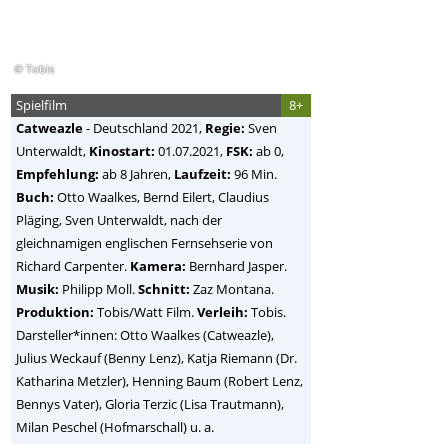
© Tobis
Spielfilm
8+
Catweazle
-
Deutschland
2021,
Regie:
Sven
Unterwaldt
,
Kinostart:
01.07.2021,
FSK:
ab 0,
Empfehlung:
ab 8 Jahren,
Laufzeit:
96 Min.
Buch:
Otto Waalkes, Bernd Eilert, Claudius
Pläging, Sven Unterwaldt, nach der
gleichnamigen englischen Fernsehserie von
Richard Carpenter.
Kamera:
Bernhard Jasper.
Musik:
Philipp Moll.
Schnitt:
Zaz Montana.
Produktion:
Tobis/Watt Film.
Verleih:
Tobis.
Darsteller*innen: Otto Waalkes (Catweazle),
Julius Weckauf (Benny Lenz), Katja Riemann (Dr.
Katharina Metzler), Henning Baum (Robert Lenz,
Bennys Vater), Gloria Terzic (Lisa Trautmann),
Milan Peschel (Hofmarschall) u. a.