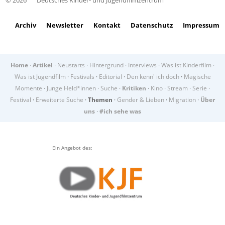
© 2026
Deutsches Kinder- und Jugendfilmzentrum
Archiv
Newsletter
Kontakt
Datenschutz
Impressum
Home
·
Artikel
·
Neustarts
·
Hintergrund
·
Interviews
·
Was ist Kinderfilm
·
Was ist Jugendfilm
·
Festivals
·
Editorial
·
Den kenn' ich doch
·
Magische
Momente
·
Junge Held*innen
·
Suche
·
Kritiken
·
Kino
·
Stream
·
Serie
·
Festival
·
Erweiterte Suche
·
Themen
·
Gender & Lieben
·
Migration
·
Über
uns
·
#ich sehe was
Ein Angebot des: