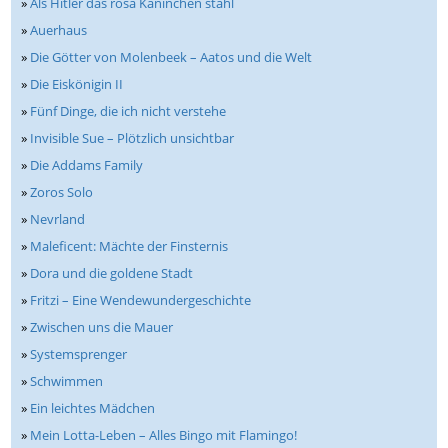
»
Als Hitler das rosa Kaninchen stahl
»
Auerhaus
»
Die Götter von Molenbeek – Aatos und die Welt
»
Die Eiskönigin II
»
Fünf Dinge, die ich nicht verstehe
»
Invisible Sue – Plötzlich unsichtbar
»
Die Addams Family
»
Zoros Solo
»
Nevrland
»
Maleficent: Mächte der Finsternis
»
Dora und die goldene Stadt
»
Fritzi – Eine Wendewundergeschichte
»
Zwischen uns die Mauer
»
Systemsprenger
»
Schwimmen
»
Ein leichtes Mädchen
»
Mein Lotta-Leben – Alles Bingo mit Flamingo!