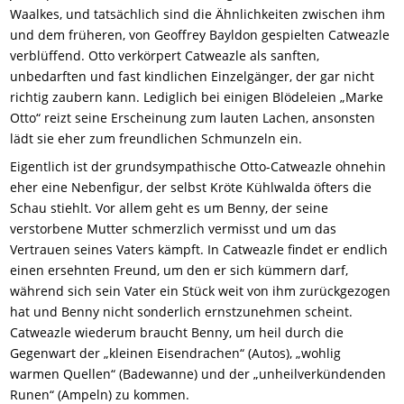
Waalkes, und tatsächlich sind die Ähnlichkeiten zwischen ihm
und dem früheren, von Geoffrey Bayldon gespielten Catweazle
verblüffend. Otto verkörpert Catweazle als sanften,
unbedarften und fast kindlichen Einzelgänger, der gar nicht
richtig zaubern kann. Lediglich bei einigen Blödeleien „Marke
Otto“ reizt seine Erscheinung zum lauten Lachen, ansonsten
lädt sie eher zum freundlichen Schmunzeln ein.
Eigentlich ist der grundsympathische Otto-Catweazle ohnehin
eher eine Nebenfigur, der selbst Kröte Kühlwalda öfters die
Schau stiehlt. Vor allem geht es um Benny, der seine
verstorbene Mutter schmerzlich vermisst und um das
Vertrauen seines Vaters kämpft. In Catweazle findet er endlich
einen ersehnten Freund, um den er sich kümmern darf,
während sich sein Vater ein Stück weit von ihm zurückgezogen
hat und Benny nicht sonderlich ernstzunehmen scheint.
Catweazle wiederum braucht Benny, um heil durch die
Gegenwart der „kleinen Eisendrachen“ (Autos), „wohlig
warmen Quellen“ (Badewanne) und der „unheilverkündenden
Runen“ (Ampeln) zu kommen.