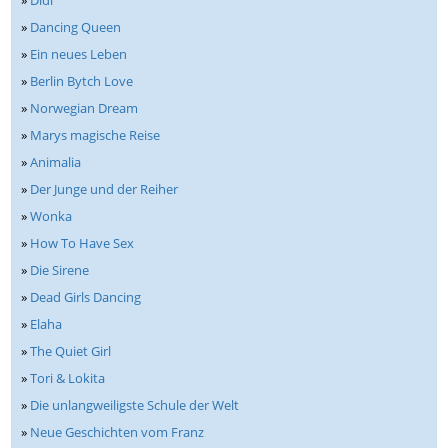
»
Dìdi
»
Dancing Queen
»
Ein neues Leben
»
Berlin Bytch Love
»
Norwegian Dream
»
Marys magische Reise
»
Animalia
»
Der Junge und der Reiher
»
Wonka
»
How To Have Sex
»
Die Sirene
»
Dead Girls Dancing
»
Elaha
»
The Quiet Girl
»
Tori & Lokita
»
Die unlangweiligste Schule der Welt
»
Neue Geschichten vom Franz