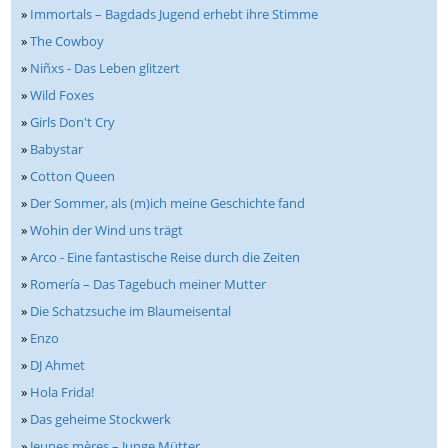
»
Immortals – Bagdads Jugend erhebt ihre Stimme
»
The Cowboy
»
Niñxs - Das Leben glitzert
»
Wild Foxes
»
Girls Don't Cry
»
Babystar
»
Cotton Queen
»
Der Sommer, als (m)ich meine Geschichte fand
»
Wohin der Wind uns trägt
»
Arco - Eine fantastische Reise durch die Zeiten
»
Romería – Das Tagebuch meiner Mutter
»
Die Schatzsuche im Blaumeisental
»
Enzo
»
DJ Ahmet
»
Hola Frida!
»
Das geheime Stockwerk
»
Jeunes mères – Junge Mütter