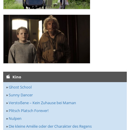
Kino
»
Ghost School
»
Sunny Dancer
»
Verstoßene – Kein Zuhause bei Maman
»
Plitsch Platsch Forever!
»
Nulpen
»
Die kleine Amélie oder der Charakter des Regens