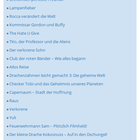
»
Lampenfieber
»
Rocca verändert die Welt
»
Kommissar Gordon und Buffy
»
The Hate U Give
»
Tito, der Professor und die Aliens
»
Der verlorene Sohn
»
Club der roten Bänder – Wie alles begann
»
Ailos Reise
»
Drachenzähmen leicht gemacht 3: Die geheime Welt
»
Checker Tobi und das Geheimnis unseres Planeten
»
Capernaum – Stadt der Hoffnung
»
Raus
»
Verlorene
»
Yuli
»
Feuerwehrmann Sam – Plötzlich Filmheld!
»
Der kleine Drache Kokosnuss – Auf in den Dschungel!