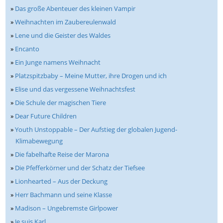
»
Das große Abenteuer des kleinen Vampir
»
Weihnachten im Zaubereulenwald
»
Lene und die Geister des Waldes
»
Encanto
»
Ein Junge namens Weihnacht
»
Platzspitzbaby – Meine Mutter, ihre Drogen und ich
»
Elise und das vergessene Weihnachtsfest
»
Die Schule der magischen Tiere
»
Dear Future Children
»
Youth Unstoppable – Der Aufstieg der globalen Jugend-
Klimabewegung
»
Die fabelhafte Reise der Marona
»
Die Pfefferkörner und der Schatz der Tiefsee
»
Lionhearted – Aus der Deckung
»
Herr Bachmann und seine Klasse
»
Madison – Ungebremste Girlpower
»
Je suis Karl