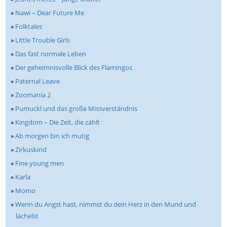
»
Nawi – Dear Future Me
»
Folktales
»
Little Trouble Girls
»
Das fast normale Leben
»
Der geheimnisvolle Blick des Flamingos
»
Paternal Leave
»
Zoomania 2
»
Pumuckl und das große Missverständnis
»
Kingdom – Die Zeit, die zählt
»
Ab morgen bin ich mutig
»
Zirkuskind
»
Fine young men
»
Karla
»
Momo
»
Wenn du Angst hast, nimmst du dein Herz in den Mund und
lächelst