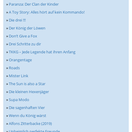
»
Paranza: Der Clan der Kinder
»
A Toy Story: Alles hört auf kein Kommando!
»
Die drei !!!
»
Der König der Löwen
»
Don’t Give a Fox
»
Drei Schritte zu dir
»
TKKG – Jede Legende hat ihren Anfang
»
Orangentage
»
Roads
»
Mister Link
»
The Sun is also a Star
»
Die kleinen Hexenjäger
»
Supa Modo
»
Die sagenhaften Vier
»
Wenn du König wärst
»
Alfons Zitterbacke (2019)
»
Unheimlich perfekte Freunde