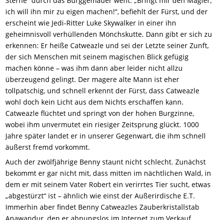
Sterne“ durch das Burggemäuer weht: „Bringt mir den Magier,
ich will ihn mir zu eigen machen!“, befiehlt der Fürst, und der
erscheint wie Jedi-Ritter Luke Skywalker in einer ihn
geheimnisvoll verhüllenden Mönchskutte. Dann gibt er sich zu
erkennen: Er heiße Catweazle und sei der Letzte seiner Zunft,
der sich Menschen mit seinem magischen Blick gefügig
machen könne – was ihm dann aber leider nicht allzu
überzeugend gelingt. Der magere alte Mann ist eher
tollpatschig, und schnell erkennt der Fürst, dass Catweazle
wohl doch kein Licht aus dem Nichts erschaffen kann.
Catweazle flüchtet und springt von der hohen Burgzinne,
wobei ihm unvermutet ein riesiger Zeitsprung glückt. 1000
Jahre später landet er in unserer Gegenwart, die ihm schnell
äußerst fremd vorkommt.
Auch der zwölfjährige Benny staunt nicht schlecht. Zunächst
bekommt er gar nicht mit, dass mitten im nächtlichen Wald, in
dem er mit seinem Vater Robert ein verirrtes Tier sucht, etwas
„abgestürzt“ ist – ähnlich wie einst der Außerirdische E.T.
Immerhin aber findet Benny Catweazles Zauberkristallstab
Anawandur, den er ahnungslos im Internet zum Verkauf