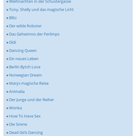
»
Weihnachten in der Schustergasse
»
Tony, Shelly und das magische Licht
»
Blitz
»
Der wilde Roboter
»
Das Geheimnis der Perlimps
»
Dìdi
»
Dancing Queen
»
Ein neues Leben
»
Berlin Bytch Love
»
Norwegian Dream
»
Marys magische Reise
»
Animalia
»
Der Junge und der Reiher
»
Wonka
»
How To Have Sex
»
Die Sirene
»
Dead Girls Dancing