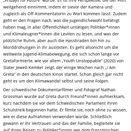
„Fridays for Future“ wurde. Es ist ihre Perspektive, die der Film
weitgehend einnimmt,
indem er sie
vor der Kamera und
zugleich als Off-Kommentatorin zu Wort kommen
lässt
.
Zudem
geht er
den Fragen nach, was
die Jugendliche
wohl
befähigt
haben mag, in aller Öffentlichkeit untätigen Politiker*innen
und Klimaleugner*
inne
n die Leviten zu lesen, und was der
plötzliche Ruhm, aber auch die Hasstiraden bin hin zu
Morddrohungen in ihr auslösten.
Es geht a
lso
nicht um die
weltweite Jugend-Klimabewegung,
die sich
schon
lange vor
Greta
formierte,
wie
vor allem
„Youth Unstoppable“
(2020)
von
Slater Jewell-Kemker
zeigt
,
der einige Wochen nach „I
A
m
Greta“ in den deutschen Kinos startet. Schon gleich gar nicht
geht es um d
en Klimawandel
selbst und seine Folgen
.
Der schwedische Dokumentarfilmer und Fotograf Nathan
Grossman wurde auf Greta durch Freund*innen aufmerksam,
kurz nachdem sie vor dem Schwedischen Parlament ihren
Schulstreik begonnen hatte. Er filmte sie, noch ohne zu wissen,
wie er diese Aufnahmen verwenden würde. Schließlich
gewann er ihr Vertrauen und das der Familie, begleitete sie
auf ihren Reisen zu Politiker*innen wie dem französischen