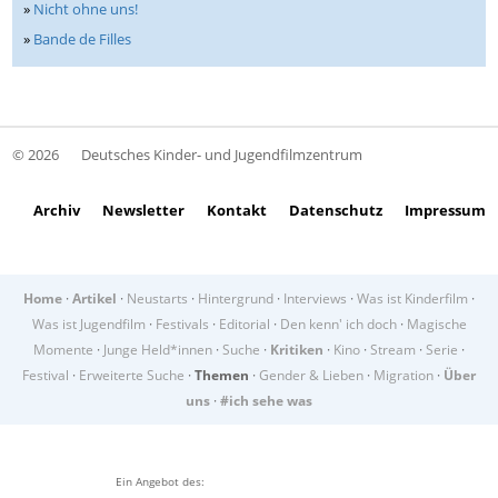
»
Nicht ohne uns!
»
Bande de Filles
© 2026
Deutsches Kinder- und Jugendfilmzentrum
Archiv
Newsletter
Kontakt
Datenschutz
Impressum
Home
·
Artikel
·
Neustarts
·
Hintergrund
·
Interviews
·
Was ist Kinderfilm
·
Was ist Jugendfilm
·
Festivals
·
Editorial
·
Den kenn' ich doch
·
Magische
Momente
·
Junge Held*innen
·
Suche
·
Kritiken
·
Kino
·
Stream
·
Serie
·
Festival
·
Erweiterte Suche
·
Themen
·
Gender & Lieben
·
Migration
·
Über
uns
·
#ich sehe was
Ein Angebot des: