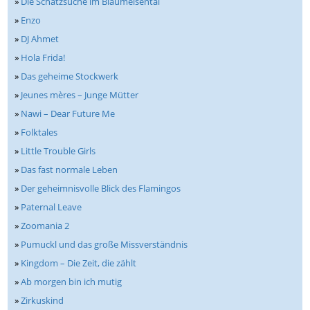
»
Die Schatzsuche im Blaumeisental
»
Enzo
»
DJ Ahmet
»
Hola Frida!
»
Das geheime Stockwerk
»
Jeunes mères – Junge Mütter
»
Nawi – Dear Future Me
»
Folktales
»
Little Trouble Girls
»
Das fast normale Leben
»
Der geheimnisvolle Blick des Flamingos
»
Paternal Leave
»
Zoomania 2
»
Pumuckl und das große Missverständnis
»
Kingdom – Die Zeit, die zählt
»
Ab morgen bin ich mutig
»
Zirkuskind