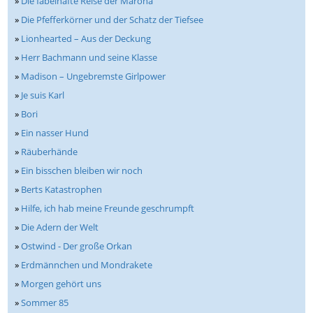
»
Die fabelhafte Reise der Marona
»
Die Pfefferkörner und der Schatz der Tiefsee
»
Lionhearted – Aus der Deckung
»
Herr Bachmann und seine Klasse
»
Madison – Ungebremste Girlpower
»
Je suis Karl
»
Bori
»
Ein nasser Hund
»
Räuberhände
»
Ein bisschen bleiben wir noch
»
Berts Katastrophen
»
Hilfe, ich hab meine Freunde geschrumpft
»
Die Adern der Welt
»
Ostwind - Der große Orkan
»
Erdmännchen und Mondrakete
»
Morgen gehört uns
»
Sommer 85