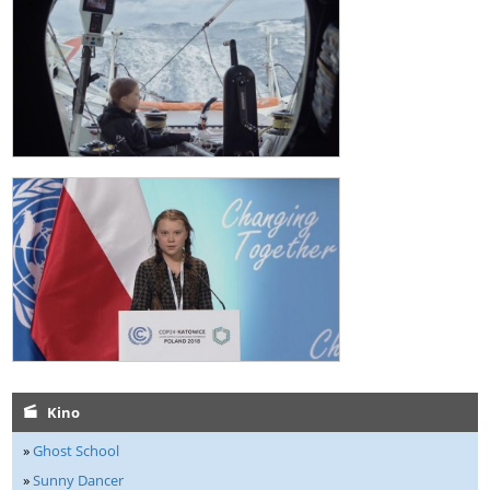
Kino
»
Ghost School
»
Sunny Dancer