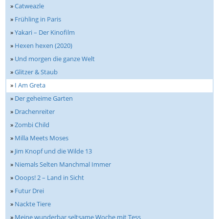
»
Catweazle
»
Frühling in Paris
»
Yakari – Der Kinofilm
»
Hexen hexen (2020)
»
Und morgen die ganze Welt
»
Glitzer & Staub
»
I Am Greta
»
Der geheime Garten
»
Drachenreiter
»
Zombi Child
»
Milla Meets Moses
»
Jim Knopf und die Wilde 13
»
Niemals Selten Manchmal Immer
»
Ooops! 2 – Land in Sicht
»
Futur Drei
»
Nackte Tiere
»
Meine wunderbar seltsame Woche mit Tess