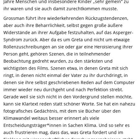
Jahre Menschen und insbesondere Kinder „sehr gemein“ zu
ihr waren und sie auch damit zurechtkommen musste.
Grossman führt
ihre
wiederkehrenden Rückzugstendenzen,
aber auch ihre Beharrlichkeit, selbst gegen große äußere
Widerstände an ihrer Aufgabe festzuhalten, auf
das
Asperger-
Syndrom
zurück.
Aber d
a es um Greta und nicht um etwaige
Rollenzuschreibungen an sie oder gar eine Heroisierung ihrer
Person geht, gehören Szenen, die in teilnehmender
Beobachtung gedreht wurden, zu den stärksten und
wichtigsten des Films. Szenen etwa, in denen Greta mit sich
ringt, in denen nicht einmal der Vater zu ihr durchdringt, in
denen sie ihre selbst geschriebenen Reden auf dem Computer
immer wieder neu durchgeht und nach Perfektion strebt.
Gerade weil sie sich nicht in den Vordergrund stellen möchte,
kann sie Klartext reden statt schöner Worte. Sie hat ein nahezu
fotografisches Gedächtnis, mit dem sie Bücher über den
Klimawandel weitaus besser erinnert als viele
Entscheidungsträger*innen in Sachen Klima. Und so sehr es
auch frustrieren mag, dass das, was Greta fordert und im