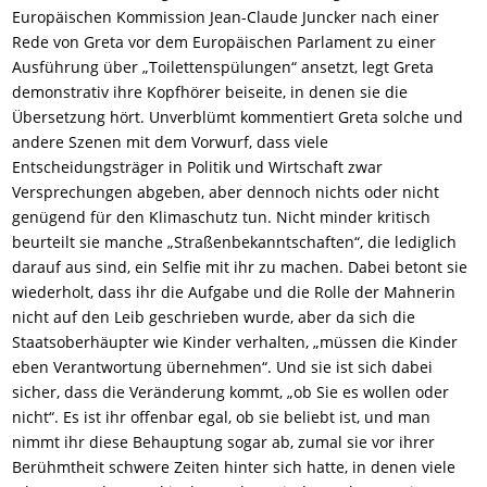
Europäischen Kommission Jean-Claude Juncker nach einer
Rede von Greta vor dem Europäischen Parlament zu einer
Ausführung über „Toilettenspülungen“ ansetzt, legt Greta
demonstrativ ihre Kopfhörer beiseite, in denen sie die
Übersetzung hört. Unverblümt kommentiert Greta solche und
andere Szenen mit dem Vorwurf, dass viele
Entscheidungsträger in Politik und Wirtschaft zwar
Versprechungen abgeben, aber dennoch nichts oder nicht
genügend für den Klimaschutz tun. Nicht minder kritisch
beurteilt sie manche „Straßenbekanntschaften“, die lediglich
darauf aus sind, ein Selfie mit ihr zu machen. Dabei betont sie
w
iederholt
, dass ihr die Aufgabe und die Rolle der Mahnerin
nicht auf den Leib geschrieben wurde, aber da sich die
Staatsoberhäupter wie Kinder verhalten, „müssen die Kinder
eben Verantwortung übernehmen“. Und sie ist sich dabei
sicher, dass die Veränderung kommt, „ob Sie es wollen oder
nicht“. Es ist ihr offenbar egal, ob sie beliebt ist, und man
nimmt ihr diese Behauptung
s
ogar
ab, zumal sie vor ihrer
Berühmtheit schwere Zeiten hinter sich hatte, in denen viele