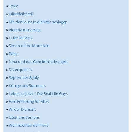
»
Toxic
»
Julie bleibt still
»
Mit der Faust in die Welt schlagen
»
Victoria muss weg
»
I Like Movies
»
Simon of the Mountain
»
Baby
»
Nina und das Geheimnis des Igels
»
Sisterqueens
»
September & July
»
Könige des Sommers
»
Leben ist jetzt – Die Real Life Guys
»
Eine Erklärung für Alles
»
Wilder Diamant
»
Über uns von uns
»
Weihnachten der Tiere