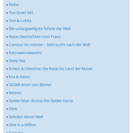
»
Elaha
»
The Quiet Girl
»
Tori & Lokita
»
Die unlangweiligste Schule der Welt
»
Neue Geschichten vom Franz
»
L‘amour du monde – Sehnsucht nach der Welt
»
Kannawoniwasein!
»
Deep Sea
»
Ernest & Célestine: Die Reise ins Land der Musik
»
Eva & Adam
»
20.000 Arten von Bienen
»
Besties
»
Spider-Man: Across the Spider-Verse
»
Oink
»
Schulen dieser Welt
»
One in a Million
»
Suzume