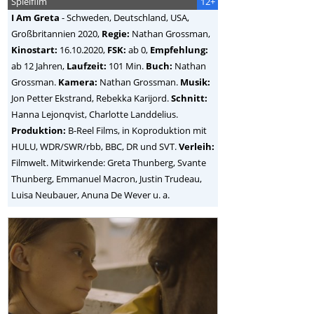
Spielfilm
12+
I Am Greta
-
Schweden, Deutschland, USA,
Großbritannien
2020,
Regie:
Nathan Grossman
,
Kinostart:
16.10.2020,
FSK:
ab 0,
Empfehlung:
ab 12 Jahren,
Laufzeit:
101 Min.
Buch:
Nathan
Grossman.
Kamera:
Nathan Grossman.
Musik:
Jon Petter Ekstrand, Rebekka Karijord.
Schnitt:
Hanna Lejonqvist, Charlotte Landdelius.
Produktion:
B-Reel Films, in Koproduktion mit
HULU, WDR/SWR/rbb, BBC, DR und SVT.
Verleih:
Filmwelt. Mitwirkende: Greta Thunberg, Svante
Thunberg, Emmanuel Macron, Justin Trudeau,
Luisa Neubauer, Anuna De Wever u. a.