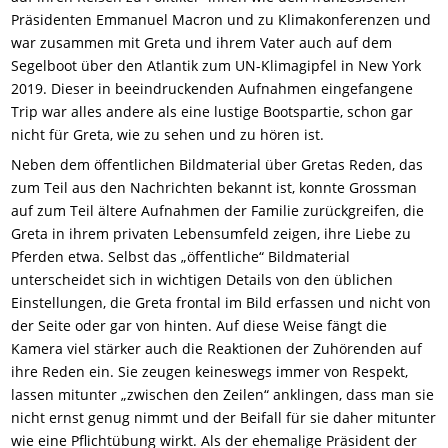
Präsidenten Emmanuel Macron und zu Klimakonferenzen und
war zusammen mit Greta und ihrem Vater auch auf dem
Segelboot über den Atlantik zum UN-Klimagipfel in New York
2019
. Dieser in beeindruckenden Aufnahmen eingefangene
Trip war alles andere als eine lustige Bootspartie, schon gar
nicht für Greta, wie zu sehen und zu hören ist.
Neben dem öffentlichen Bildmaterial über Gretas Reden, das
zum Teil aus den Nachrichten bekannt
ist
, konnte Grossman
auf zum Teil ältere Aufnahmen der Familie zurückgreifen, die
Greta in ihrem privaten Lebensumfeld zeigen, ihre Liebe zu
Pferden etwa. Selbst das „öffentliche“ Bildmaterial
unterscheidet sich in wichtigen Details von den üblichen
Einstellungen, die Greta frontal im Bild erfassen und nicht von
der Seite oder gar von hinten. Auf diese Weise
f
ängt
die
Kamera viel stärker auch die Reaktionen der Zuhörenden auf
ihre Reden ein. Sie zeugen keineswegs immer von Respekt,
lassen mitunter „zwischen den Zeilen“ anklingen, dass man sie
nicht ernst genug nimmt und der Beifall für sie
d
aher
mitunter
wie eine Pflichtübung wirkt. Als der ehemalige Präsident der