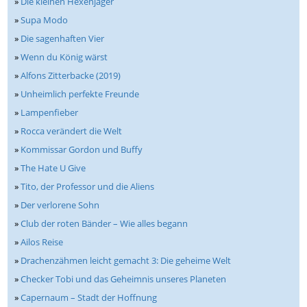
»
Die kleinen Hexenjäger
»
Supa Modo
»
Die sagenhaften Vier
»
Wenn du König wärst
»
Alfons Zitterbacke (2019)
»
Unheimlich perfekte Freunde
»
Lampenfieber
»
Rocca verändert die Welt
»
Kommissar Gordon und Buffy
»
The Hate U Give
»
Tito, der Professor und die Aliens
»
Der verlorene Sohn
»
Club der roten Bänder – Wie alles begann
»
Ailos Reise
»
Drachenzähmen leicht gemacht 3: Die geheime Welt
»
Checker Tobi und das Geheimnis unseres Planeten
»
Capernaum – Stadt der Hoffnung