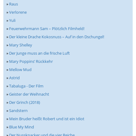
»
Raus
»
Verlorene
»
Yuli
»
Feuerwehrmann Sam – Plötzlich Filmheld!
»
Der kleine Drache Kokosnuss – Auf in den Dschungel!
»
Mary Shelley
»
Der Junge muss an die frische Luft
»
Mary Poppins’ Rückkehr
»
Mellow Mud
»
Astrid
»
Tabaluga - Der Film
»
Geister der Weihnacht
»
Der Grinch (2018)
»
Sandstern
»
Mein Bruder heißt Robert und ist ein Idiot
»
Blue My Mind
»
Der Nussknacker und die vier Reiche