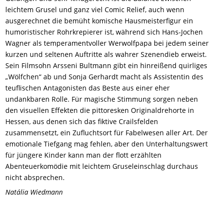
leichtem Grusel und ganz viel Comic Relief, auch wenn
ausgerechnet die bemüht komische Hausmeisterfigur ein
humoristischer Rohrkrepierer ist, während sich Hans-Jochen
Wagner als
tempera
me
ntvolle
r Werwolfpapa bei jedem seiner
kurzen und seltenen Auftritte als wahrer Szenendieb erweist.
Sein Filmsohn
Arsseni Bultmann
gibt ein hinreißend quirliges
„Wölfchen“ ab und Sonja Gerhardt macht als Assistentin des
teuflischen Antagonisten das Beste aus einer eher
undankbaren Rolle. Für magische Stimmung sorgen neben
den visuellen Effekten die pittoresken Originaldrehorte in
Hessen, aus denen sich das fiktive Crailsfelden
zusammensetzt, ein Zufluchtsort für Fabelwesen aller Art. Der
emotionale Tiefgang mag fehlen, aber den Unterhaltungswert
für jüngere Kinder kann man der flott erzählten
Abenteuerkomödie mit leichtem Gruseleinschlag durchaus
nicht absprechen.
Natália Wiedmann