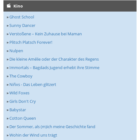
Kino
»
Ghost School
»
Sunny Dancer
»
Verstoßene – Kein Zuhause bei Maman
»
Plitsch Platsch Forever!
»
Nulpen
»
Die kleine Amélie oder der Charakter des Regens
»
Immortals – Bagdads Jugend erhebt ihre Stimme
»
The Cowboy
»
Niñxs - Das Leben glitzert
»
Wild Foxes
»
Girls Don't Cry
»
Babystar
»
Cotton Queen
»
Der Sommer, als (m)ich meine Geschichte fand
»
Wohin der Wind uns trägt