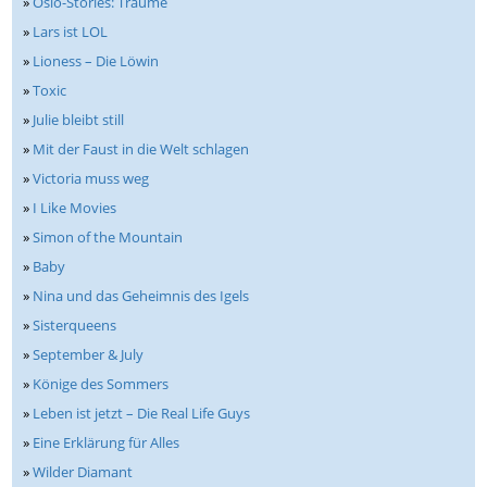
»
Oslo-Stories: Träume
»
Lars ist LOL
»
Lioness – Die Löwin
»
Toxic
»
Julie bleibt still
»
Mit der Faust in die Welt schlagen
»
Victoria muss weg
»
I Like Movies
»
Simon of the Mountain
»
Baby
»
Nina und das Geheimnis des Igels
»
Sisterqueens
»
September & July
»
Könige des Sommers
»
Leben ist jetzt – Die Real Life Guys
»
Eine Erklärung für Alles
»
Wilder Diamant