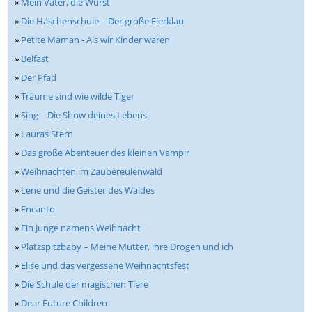
»
Mein Vater, die Wurst
»
Die Häschenschule – Der große Eierklau
»
Petite Maman - Als wir Kinder waren
»
Belfast
»
Der Pfad
»
Träume sind wie wilde Tiger
»
Sing – Die Show deines Lebens
»
Lauras Stern
»
Das große Abenteuer des kleinen Vampir
»
Weihnachten im Zaubereulenwald
»
Lene und die Geister des Waldes
»
Encanto
»
Ein Junge namens Weihnacht
»
Platzspitzbaby – Meine Mutter, ihre Drogen und ich
»
Elise und das vergessene Weihnachtsfest
»
Die Schule der magischen Tiere
»
Dear Future Children