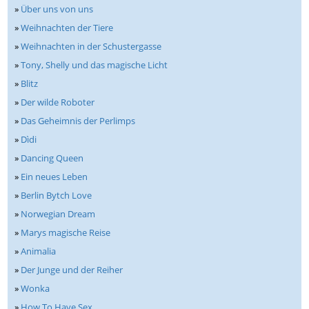
»
Über uns von uns
»
Weihnachten der Tiere
»
Weihnachten in der Schustergasse
»
Tony, Shelly und das magische Licht
»
Blitz
»
Der wilde Roboter
»
Das Geheimnis der Perlimps
»
Dìdi
»
Dancing Queen
»
Ein neues Leben
»
Berlin Bytch Love
»
Norwegian Dream
»
Marys magische Reise
»
Animalia
»
Der Junge und der Reiher
»
Wonka
»
How To Have Sex