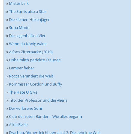
»
Mister Link
»
The Sun is also a Star
»
Die kleinen Hexenjäger
»
Supa Modo
»
Die sagenhaften Vier
»
Wenn du König wärst
»
Alfons Zitterbacke (2019)
»
Unheimlich perfekte Freunde
»
Lampenfieber
»
Rocca verändert die Welt
»
Kommissar Gordon und Buffy
»
The Hate U Give
»
Tito, der Professor und die Aliens
»
Der verlorene Sohn
»
Club der roten Bänder – Wie alles begann
»
Ailos Reise
»
Drachenzähmen leicht gemacht 3: Die geheime Welt