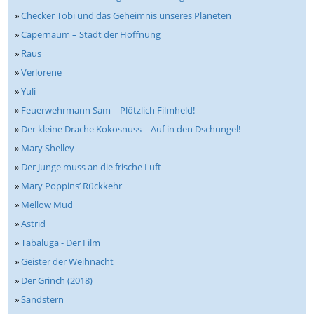
»
Checker Tobi und das Geheimnis unseres Planeten
»
Capernaum – Stadt der Hoffnung
»
Raus
»
Verlorene
»
Yuli
»
Feuerwehrmann Sam – Plötzlich Filmheld!
»
Der kleine Drache Kokosnuss – Auf in den Dschungel!
»
Mary Shelley
»
Der Junge muss an die frische Luft
»
Mary Poppins’ Rückkehr
»
Mellow Mud
»
Astrid
»
Tabaluga - Der Film
»
Geister der Weihnacht
»
Der Grinch (2018)
»
Sandstern