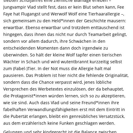
siebten Schuljahres eine ziemliche Blamage erleben –
Jungvampir Vlad stellt fest, dass er kein Blut sehen kann, Fee
Faye hat Flugangst und Werwolf Wolf eine Tierhaarallergie –,
sich gemeinsam zu den Held*innen der Geschichte mausern:
erwartbar. Ebenso erwartbar und trotzdem enttäuschend ist
hingegen, dass ihnen das nicht nur durch Teamarbeit gelingt,
sondern vor allem dadurch, ihre Schwächen in den
entscheidenden Momenten dann doch irgendwie zu
überwinden. So hält der kleine Wolf tapfer einen tierischen
Wächter in Schach und wird wutentbrannt kurzzeitig selbst
zum (Fabel-)Tier. In der Not muss die Allergie halt mal
pausieren. Das Problem ist hier nicht die fehlende Originalität,
sondern dass die Chance verpasst wird, jenes löbliche
Versprechen des Werbetextes einzulösen, der da behauptet,
die Protagonist*innen würden lernen, sich so zu akzeptieren,
wie sie sind. Auch dass Vlad und seine Freund*innen ihre
fabelhaften Verwandlungsf
ä
higkeiten erst mit dem Eintritt in
die Pubert
ä
t erlangen, bleibt ein genreübliches Versatzst
ü
ck,
aus dem erz
ä
hlerisch keine Funken geschlagen werden.
Gelungen und sehr kindgerecht ist die Balance zwischen