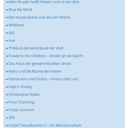
»
Mein Bruder heißt Robert und ist ein Idiot
»
Blue My Mind
»
Der Nussknacker und die vier Reiche
»
Wildhexe
»
Girl
»
Ava
»
Thilda & die beste Band der Welt
»
Power to the Children – Kinder an die Macht
»
Das Haus der geheimnisvollen Uhren
»
Mary und die Blume der Hexen
»
Pettersson und Findus – Findus zieht um
»
Käpt’n Sharky
»
Christopher Robin
»
Prinz Charming
»
Fridas Sommer
»
303
»
Hotel Transsilvanien 3 – Ein Monsterurlaub