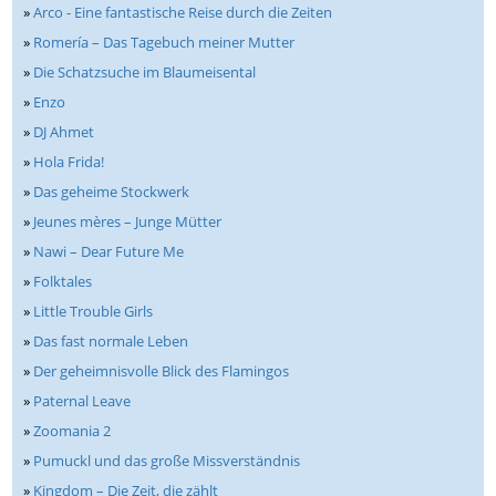
»
Arco - Eine fantastische Reise durch die Zeiten
»
Romería – Das Tagebuch meiner Mutter
»
Die Schatzsuche im Blaumeisental
»
Enzo
»
DJ Ahmet
»
Hola Frida!
»
Das geheime Stockwerk
»
Jeunes mères – Junge Mütter
»
Nawi – Dear Future Me
»
Folktales
»
Little Trouble Girls
»
Das fast normale Leben
»
Der geheimnisvolle Blick des Flamingos
»
Paternal Leave
»
Zoomania 2
»
Pumuckl und das große Missverständnis
»
Kingdom – Die Zeit, die zählt