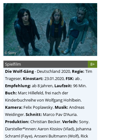
© Sony
Spielfilm
8+
Die Wolf-Gäng
-
Deutschland
2020,
Regie:
Tim
Trageser
,
Kinostart:
23.01.2020,
FSK:
ab ,
Empfehlung:
ab 8 Jahren,
Laufzeit:
96 Min.
Buch:
Marc Hillefeld, frei nach der
Kinderbuchreihe von Wolfgang Hohlbein.
Kamera:
Felix Poplawsky.
Musik:
Andreas
Weidinger.
Schnitt:
Marco Pav D’Auria.
Produktion:
Christian Becker.
Verleih:
Sony.
Darsteller*innen: Aaron Kissiov (Vlad), Johanna
Schraml (Faye), Arsseni Bultmann (Wolf), Rick