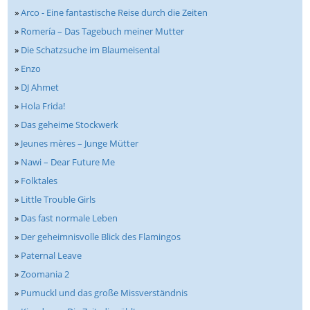
»
Arco - Eine fantastische Reise durch die Zeiten
»
Romería – Das Tagebuch meiner Mutter
»
Die Schatzsuche im Blaumeisental
»
Enzo
»
DJ Ahmet
»
Hola Frida!
»
Das geheime Stockwerk
»
Jeunes mères – Junge Mütter
»
Nawi – Dear Future Me
»
Folktales
»
Little Trouble Girls
»
Das fast normale Leben
»
Der geheimnisvolle Blick des Flamingos
»
Paternal Leave
»
Zoomania 2
»
Pumuckl und das große Missverständnis