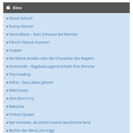
Kino
»
Ghost School
»
Sunny Dancer
»
Verstoßene – Kein Zuhause bei Maman
»
Plitsch Platsch Forever!
»
Nulpen
»
Die kleine Amélie oder der Charakter des Regens
»
Immortals – Bagdads Jugend erhebt ihre Stimme
»
The Cowboy
»
Niñxs - Das Leben glitzert
»
Wild Foxes
»
Girls Don't Cry
»
Babystar
»
Cotton Queen
»
Der Sommer, als (m)ich meine Geschichte fand
»
Wohin der Wind uns trägt