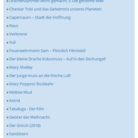
»
Drachenzähmen leicht gemacht 3: Die geheime Welt
»
Checker Tobi und das Geheimnis unseres Planeten
»
Capernaum – Stadt der Hoffnung
»
Raus
»
Verlorene
»
Yuli
»
Feuerwehrmann Sam – Plötzlich Filmheld!
»
Der kleine Drache Kokosnuss – Auf in den Dschungel!
»
Mary Shelley
»
Der Junge muss an die frische Luft
»
Mary Poppins’ Rückkehr
»
Mellow Mud
»
Astrid
»
Tabaluga - Der Film
»
Geister der Weihnacht
»
Der Grinch (2018)
»
Sandstern