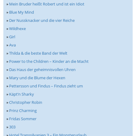
»
Mein Bruder heißt Robert und ist ein Idiot
»
Blue My Mind
»
Der Nussknacker und die vier Reiche
»
Wildhexe
»
Girl
»
Ava
»
Thilda & die beste Band der Welt
»
Power to the Children – Kinder an die Macht
»
Das Haus der geheimnisvollen Uhren
»
Mary und die Blume der Hexen
»
Pettersson und Findus – Findus zieht um
»
Käpt’n Sharky
»
Christopher Robin
»
Prinz Charming
»
Fridas Sommer
»
303
»
Hotel Transsilvanien 3 – Ein Monsterurlaub