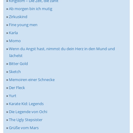
»
Kingdom – Die Zeit, die zählt
»
Ab morgen bin ich mutig
»
Zirkuskind
»
Fine young men
»
Karla
»
Momo
»
Wenn du Angst hast, nimmst du dein Herz in den Mund und
lächelst
»
Bitter Gold
»
Sketch
»
Memoiren einer Schnecke
»
Der Fleck
»
Yurt
»
Karate Kid: Legends
»
Die Legende von Ochi
»
The Ugly Stepsister
»
Grüße vom Mars