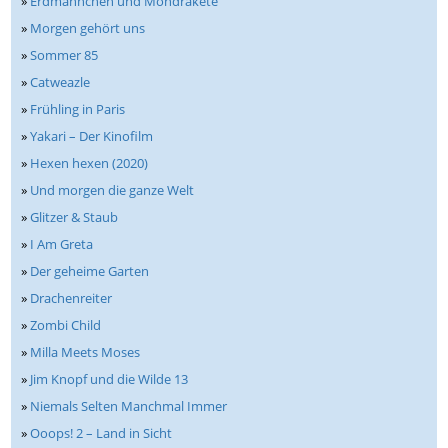
»
Erdmännchen und Mondrakete
»
Morgen gehört uns
»
Sommer 85
»
Catweazle
»
Frühling in Paris
»
Yakari – Der Kinofilm
»
Hexen hexen (2020)
»
Und morgen die ganze Welt
»
Glitzer & Staub
»
I Am Greta
»
Der geheime Garten
»
Drachenreiter
»
Zombi Child
»
Milla Meets Moses
»
Jim Knopf und die Wilde 13
»
Niemals Selten Manchmal Immer
»
Ooops! 2 – Land in Sicht