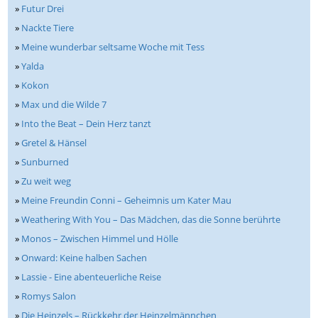
»
Futur Drei
»
Nackte Tiere
»
Meine wunderbar seltsame Woche mit Tess
»
Yalda
»
Kokon
»
Max und die Wilde 7
»
Into the Beat – Dein Herz tanzt
»
Gretel & Hänsel
»
Sunburned
»
Zu weit weg
»
Meine Freundin Conni – Geheimnis um Kater Mau
»
Weathering With You – Das Mädchen, das die Sonne berührte
»
Monos – Zwischen Himmel und Hölle
»
Onward: Keine halben Sachen
»
Lassie - Eine abenteuerliche Reise
»
Romys Salon
»
Die Heinzels – Rückkehr der Heinzelmännchen