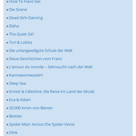
»
How To Have Sex
»
Die Sirene
»
Dead Girls Dancing
»
Elaha
»
The Quiet Girl
»
Tori & Lokita
»
Die unlangweiligste Schule der Welt
»
Neue Geschichten vom Franz
»
L‘amour du monde – Sehnsucht nach der Welt
»
Kannawoniwasein!
»
Deep Sea
»
Ernest & Célestine: Die Reise ins Land der Musik
»
Eva & Adam
»
20.000 Arten von Bienen
»
Besties
»
Spider-Man: Across the Spider-Verse
»
Oink