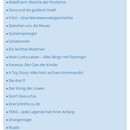
»
Maleficent: Mächte der Finsternis
»
Dora und die goldene Stadt
»
Fritzi – Eine Wendewundergeschichte
»
Zwischen uns die Mauer
»
Systemsprenger
»
Schwimmen
»
Ein leichtes Mädchen
»
Mein Lotta-Leben – Alles Bingo mit Flamingo!
»
Paranza: Der Clan der Kinder
»
A Toy Story: Alles hört auf kein Kommando!
»
Die drei !!!
»
Der König der Löwen
»
Don’t Give a Fox
»
Drei Schritte zu dir
»
TKKG – Jede Legende hat ihren Anfang
»
Orangentage
»
Roads