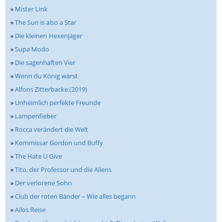
»
Mister Link
»
The Sun is also a Star
»
Die kleinen Hexenjäger
»
Supa Modo
»
Die sagenhaften Vier
»
Wenn du König wärst
»
Alfons Zitterbacke (2019)
»
Unheimlich perfekte Freunde
»
Lampenfieber
»
Rocca verändert die Welt
»
Kommissar Gordon und Buffy
»
The Hate U Give
»
Tito, der Professor und die Aliens
»
Der verlorene Sohn
»
Club der roten Bänder – Wie alles begann
»
Ailos Reise