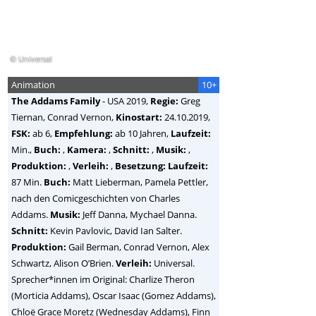
© Universal
Animation
10+
The Addams Family
-
USA
2019,
Regie:
Greg
Tiernan, Conrad Vernon
,
Kinostart:
24.10.2019,
FSK:
ab 6,
Empfehlung:
ab 10 Jahren,
Laufzeit:
Min.,
Buch:
,
Kamera:
,
Schnitt:
,
Musik:
,
Produktion:
,
Verleih:
,
Besetzung:
Laufzeit:
87 Min.
Buch:
Matt Lieberman, Pamela Pettler,
nach den Comicgeschichten von Charles
Addams.
Musik:
Jeff Danna, Mychael Danna.
Schnitt:
Kevin Pavlovic, David Ian Salter.
Produktion:
Gail Berman, Conrad Vernon, Alex
Schwartz, Alison O’Brien.
Verleih:
Universal.
Sprecher*innen im Original: Charlize Theron
(Morticia Addams), Oscar Isaac (Gomez Addams),
Chloë Grace Moretz (Wednesday Addams), Finn