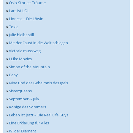
»
Oslo-Stories: Träume
»
Lars ist LOL
»
Lioness – Die Löwin
»
Toxic
»
Julie bleibt still
»
Mit der Faust in die Welt schlagen
»
Victoria muss weg
»
I Like Movies
»
Simon of the Mountain
»
Baby
»
Nina und das Geheimnis des Igels
»
Sisterqueens
»
September & July
»
Könige des Sommers
»
Leben ist jetzt – Die Real Life Guys
»
Eine Erklärung für Alles
»
Wilder Diamant