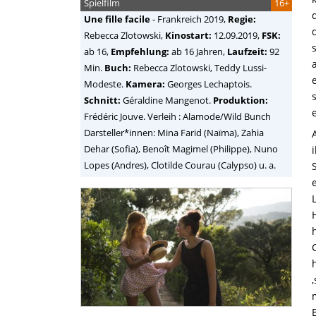
Spielfilm
16+
Une fille facile
-
Frankreich
2019,
Regie:
Rebecca Zlotowski
,
Kinostart:
12.09.2019,
FSK:
ab 16,
Empfehlung:
ab 16 Jahren,
Laufzeit:
92
Min.
Buch:
Rebecca Zlotowski, Teddy Lussi-
Modeste.
Kamera:
Georges Lechaptois.
Schnitt:
Géraldine Mangenot.
Produktion:
Frédéric Jouve. Verleih : Alamode/Wild Bunch
Darsteller*innen: Mina Farid (Naïma), Zahia
Dehar (Sofia), Benoît Magimel (Philippe), Nuno
Lopes (Andres), Clotilde Courau (Calypso) u. a.