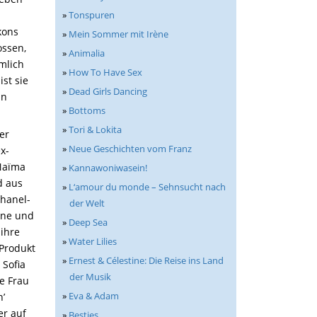
»
Tonspuren
kons
»
Mein Sommer mit Irène
ossen,
»
Animalia
emlich
»
How To Have Sex
st sie
»
Dead Girls Dancing
an
»
Bottoms
»
Tori & Lokita
er
»
Neue Geschichten vom Franz
x-
eNaïma
»
Kannawoniwasein!
d aus
»
L‘amour du monde – Sehnsucht nach
Chanel-
der Welt
une und
»
Deep Sea
 ihre
»
Water Lilies
 Produkt
»
Ernest & Célestine: Die Reise ins Land
 Sofia
der Musik
ge Frau
»
Eva & Adam
n’
er auf
»
Besties