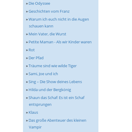
»
Die Odyssee
»
Geschichten vom Franz
»
Warum ich euch nicht in die Augen
schauen kann
»
Mein Vater, die Wurst
»
Petite Maman - Als wir Kinder waren
»
Rot
»
Der Pfad
»
Träume sind wie wilde Tiger
»
Sami, Joe und ich
»
Sing – Die Show deines Lebens
»
Hilda und der Bergkönig
»
Shaun das Schaf: Es ist ein Schaf
entsprungen
»
Klaus
»
Das große Abenteuer des kleinen
Vampir