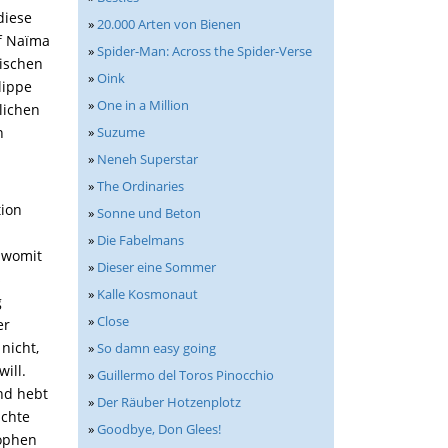
diese
»
20.000 Arten von Bienen
rf Naïma
»
Spider-Man: Across the Spider-Verse
nischen
»
Oink
lippe
»
One in a Million
lichen
»
Suzume
n
»
Neneh Superstar
»
The Ordinaries
tion
»
Sonne und Beton
»
Die Fabelmans
, womit
»
Dieser eine Sommer
s
»
Kalle Kosmonaut
g
»
Close
er
nicht,
»
So damn easy going
ill.
»
Guillermo del Toros Pinocchio
nd hebt
»
Der Räuber Hotzenplotz
ichte
»
Goodbye, Don Glees!
sophen