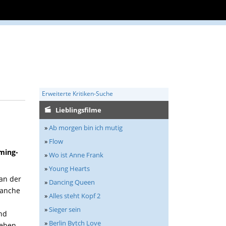
Erweiterte Kritiken-Suche
Lieblingsfilme
»
Ab morgen bin ich mutig
»
Flow
ming-
»
Wo ist Anne Frank
»
Young Hearts
 an der
»
Dancing Queen
ranche
»
Alles steht Kopf 2
»
Sieger sein
und
»
Berlin Bytch Love
Leben