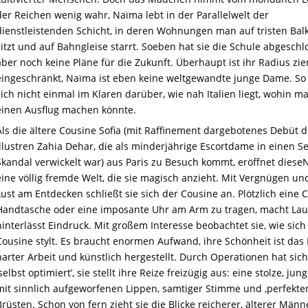
der Reichen wenig wahr, Naïma lebt in der Parallelwelt der
dienstleistenden Schicht, in deren Wohnungen man auf tristen Bal
sitzt und auf Bahngleise starrt. Soeben hat sie die Schule abgeschl
aber noch keine Pläne für die Zukunft. Überhaupt ist ihr Radius zi
eingeschränkt, Naïma ist eben keine weltgewandte junge Dame. So i
sich nicht einmal im Klaren darüber, wie nah Italien liegt, wohin m
einen Ausflug machen könnte.
Als die ältere Cousine Sofia (mit Raffinement dargebotenes Debüt d
illustren Zahia Dehar, die als minderjährige Escortdame in einen Se
Skandal verwickelt war) aus Paris zu Besuch kommt, eröffnet dies
eine völlig fremde Welt, die sie magisch anzieht. Mit Vergnügen un
Lust am Entdecken schließt sie sich der Cousine an. Plötzlich eine 
Handtasche oder eine imposante Uhr am Arm zu tragen, macht La
hinterlässt Eindruck. Mit großem Interesse beobachtet sie, wie sich
Cousine stylt. Es braucht enormen Aufwand, ihre Schönheit ist das
harter Arbeit und künstlich hergestellt. Durch Operationen hat sich
‚selbst optimiert’, sie stellt ihre Reize freizügig aus: eine stolze, jun
mit sinnlich aufgeworfenen Lippen, samtiger Stimme und ‚perfekte
Brüsten. Schon von fern zieht sie die Blicke reicherer, älterer Männ