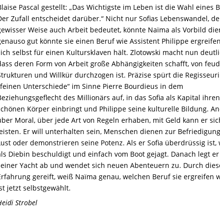
Blaise Pascal gestellt: „Das Wichtigste im Leben ist die Wahl eines B
Der Zufall entscheidet darüber.“ Nicht nur Sofias Lebenswandel, der
gewisser Weise auch Arbeit bedeutet, könnte Naïma als Vorbild die
genauso gut könnte sie einen Beruf wie Assistent Philippe ergreifen
sich selbst für einen Kultursklaven hält. Zlotowski macht nun deutli
dass deren Form von Arbeit große Abhängigkeiten schafft, von feu
Strukturen und Willkür durchzogen ist. Präzise spürt die Regisseuri
„feinen Unterschiede“ im Sinne Pierre Bourdieus in dem
Beziehungsgeflecht des Millionärs auf, in das Sofia als Kapital ihren
schönen Körper einbringt und Philippe seine kulturelle Bildung. An
über Moral, über jede Art von Regeln erhaben, mit Geld kann er sic
leisten. Er will unterhalten sein, Menschen dienen zur Befriedigung
Lust oder demonstrieren seine Potenz. Als er Sofia überdrüssig ist, 
als Diebin beschuldigt und einfach vom Boot gejagt. Danach legt er
seiner Yacht ab und wendet sich neuen Abenteuern zu. Durch dies
Erfahrung gereift, weiß Naïma genau, welchen Beruf sie ergreifen wi
ist jetzt selbstgewählt.
Heidi Strobel