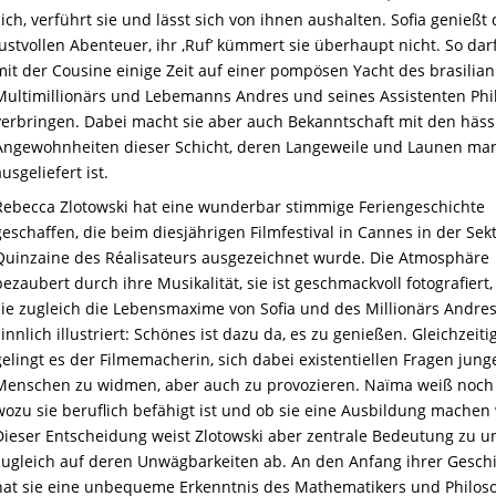
sich, verführt sie und lässt sich von ihnen aushalten. Sofia genießt 
lustvollen Abenteuer, ihr ‚Ruf’ kümmert sie überhaupt nicht. So da
mit der Cousine einige Zeit auf einer pompösen Yacht des brasilia
Multimillionärs und Lebemanns Andres und seines Assistenten Phi
verbringen. Dabei macht sie aber auch Bekanntschaft mit den häss
Angewohnheiten dieser Schicht, deren Langeweile und Launen ma
ausgeliefert ist.
Rebecca Zlotowski hat eine wunderbar stimmige Feriengeschichte
geschaffen, die beim diesjährigen Filmfestival in Cannes in der Sek
Quinzaine des Réalisateurs ausgezeichnet wurde. Die Atmosphäre
bezaubert durch ihre Musikalität, sie ist geschmackvoll fotografiert
sie zugleich die Lebensmaxime von Sofia und des Millionärs Andre
sinnlich illustriert: Schönes ist dazu da, es zu genießen. Gleichzeiti
gelingt es der Filmemacherin, sich dabei existentiellen Fragen jung
Menschen zu widmen, aber auch zu provozieren. Naïma weiß noch 
wozu sie beruflich befähigt ist und ob sie eine Ausbildung machen w
Dieser Entscheidung weist Zlotowski aber zentrale Bedeutung zu u
zugleich auf deren Unwägbarkeiten ab. An den Anfang ihrer Gesch
hat sie eine unbequeme Erkenntnis des Mathematikers und Philo