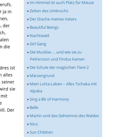
»
Im Himmel ist auch Platz für Mäuse
erufs.
»
Zeiten des Umbruchs
 ja in
nen,
»
Der Drache meines Vaters
, der
»
Beautiful Beings
ch,
»
Nachtwald
dalen
»
Girl Gang
n die
»
Die Mucklas … und wie sie zu
Pettersson und Findus kamen
»
Die Schule der magischen Tiere 2
dres ist
h alles
»
Märzengrund
 seiner
»
Mein Lotta-Leben – Alles Tschaka mit
wird sie
Alpaka
 mit
»
Sing a Bit of Harmony
e
»
Belle
ll. Der
»
Martin und das Geheimnis des Waldes
»
Nico
»
Sun Children