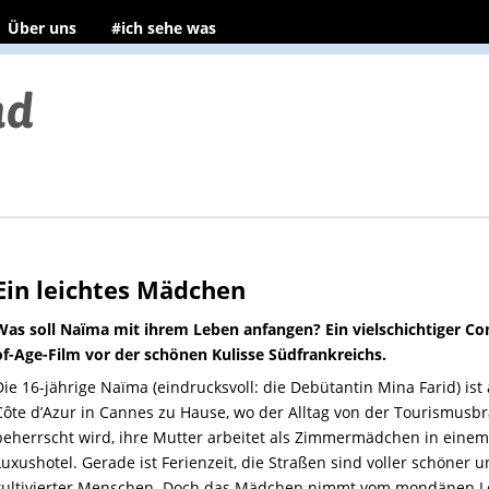
Über uns
#ich sehe was
Ein leichtes Mädchen
Was soll Naïma mit ihrem Leben anfangen? Ein vielschichtiger Co
of-Age-Film vor der schönen Kulisse Südfrankreichs.
Die 16-jährige Naïma (eindrucksvoll: die Debütantin Mina Farid) ist
Côte d’Azur in Cannes zu Hause, wo der Alltag von der Tourismusb
beherrscht wird, ihre Mutter arbeitet als Zimmermädchen in einem
Luxushotel. Gerade ist Ferienzeit, die Straßen sind voller schöner 
kultivierter Menschen. Doch das Mädchen nimmt vom mondänen 