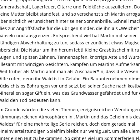
Kameradschaft, Lagerfeuer, Gitarre und Feldküche auszuliefern. D
seine Mutter bleibt standfest, und so verschanzt sich Martin arroga
aber sichtlich verunsichert hinter seiner Sonnenbrille. Schnell mac
dies zur Angriffsfläche für die übrigen Kinder, die ihn als „Weichei“
hänseln und ausgrenzen. Entsprechend viel hat Martin mit seiner
ständigen Abwehrhaltung zu tun, sodass er zunächst etwas Magis
übersieht: Die Natur um ihn herum lebt! Kleine Grasbüschel mit r
Augen und spitzen Zähnen, Tannenzapfen, knorrige Äste und Wurz
allesamt mit winzigen Gesichtern, kämpfen um Martins Aufmerksam
Weit früher als Martin ahnt man als Zuschauer*in, dass die Wesen
Hilfe rufen, denn ihr Wald ist in Gefahr. Ein Bauunternehmen nim
rücksichtslos Bohrungen vor und setzt bei seiner Suche nach kost
Mineralien sogar Gift ein, was das Grundwasser gefährdet und für
Wald den Tod bedeuten kann.
Im Grunde würden die vielen Themen, ereignisreichen Wendunge
stimmungsreichen Atmosphären in „Martin und das Geheimnis de
Waldes“ für eine mehrteilige Serie reichen, doch dem gerade mal
eineinviertelstündigen Spielfilm bleibt nur wenig Zeit, um alle Ele
unter einen Hut zu bekommen. So geht es viel um Sommerferien-Fl