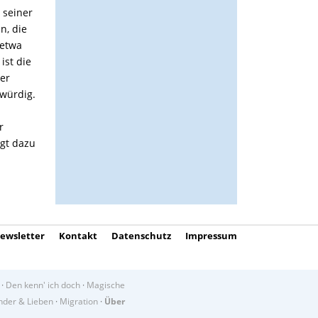
 seiner
n, die
 etwa
ist die
ber
bwürdig.
r
ngt dazu
ewsletter
Kontakt
Datenschutz
Impressum
·
Den kenn' ich doch
·
Magische
der & Lieben
·
Migration
·
Über