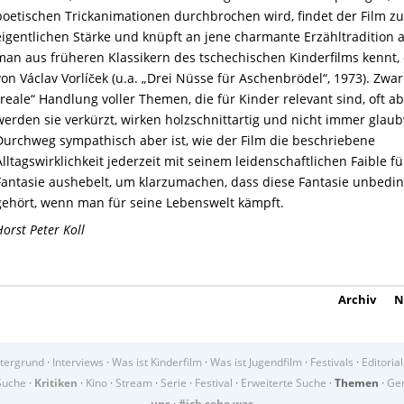
poetischen Trickanimationen durchbrochen wird, findet der Film zu
eigentlichen Stärke und knüpft an jene charmante Erzähltradition a
man aus früheren Klassikern des tschechischen Kinderfilms kennt,
von Václav Vorlíček (u.a. „Drei Nüsse für Aschenbrödel“, 1973). Zwar 
„reale“ Handlung voller Themen, die für Kinder relevant sind, oft a
werden sie verkürzt, wirken holzschnittartig und nicht immer glau
Durchweg sympathisch aber ist, wie der Film die beschriebene
Alltagswirklichkeit jederzeit mit seinem leidenschaftlichen Faible fü
Fantasie aushebelt, um klarzumachen, dass diese Fantasie unbedi
gehört, wenn man für seine Lebenswelt kämpft.
Horst Peter Koll
Archiv
N
tergrund
·
Interviews
·
Was ist Kinderfilm
·
Was ist Jugendfilm
·
Festivals
·
Editorial
Suche
·
Kritiken
·
Kino
·
Stream
·
Serie
·
Festival
·
Erweiterte Suche
·
Themen
·
Gen
uns
·
#ich sehe was