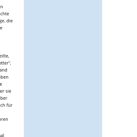
hn
ichte
ge, die
ie
ilte,
tter“,
Hand
aben
e
er sie
über
ch für
hren
al