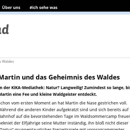
Über uns
#ich sehe was
s Waldes
Martin und das Geheimnis des Waldes
In der KiKA-Mediathek: Natur? Langweilig! Zumindest so lange, bi
Martin eine Fee und kleine Waldgeister entdeckt.
Schon vom ersten Moment an hat Martin die Nase gestrichen voll.
Während die anderen Kinder aufgekratzt sind und sich bereits au
Bahnhof auf die bevorstehenden Tage im Waldsommercamp freuen
bekniet der Elfjährige seine Mutter inständig, ihn bloß nicht dieser
„Tortur“ gruppentauglicher Freizeitspiele mit vorprogrammierter