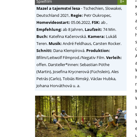
Spielfilm
8+
Mazel a tajemství lesa
-
Tschechien, Slowakei,
Deutschland
2021,
Regie:
Petr Oukropec
,
Homevideostart:
05.06.2022,
FSK:
ab ,
Empfehlung:
ab 8 Jahren,
Laufzeit:
74 Min.
Buch:
Kateřina Kačerovská.
Kamera:
Lukáš
Teren.
Musik:
André Feldhaus, Carsten Rocker.
Schnitt:
Dana Klempírová.
Produktion:
Bfilm/Leitwolf Filmprod./Negativ Film.
Verleih:
offen. Darsteller*innen: Sebastian Pöthe
(Martin), Josefina Krycnerová (Füchslein), Ales
Petrás (Carlo), Tobiás Rimský, Václav Hubka,
Johana Horváthová u. a.