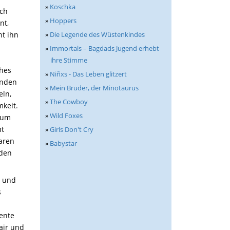
»
Koschka
och
»
Hoppers
nt,
»
Die Legende des Wüstenkindes
ht ihn
»
Immortals – Bagdads Jugend erhebt
ihre Stimme
ches
»
Niñxs - Das Leben glitzert
unden
»
Mein Bruder, der Minotaurus
eln,
»
The Cowboy
keit.
»
Wild Foxes
 um
mt
»
Girls Don't Cry
baren
»
Babystar
 den
n und
s
mente
air und