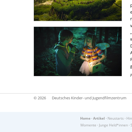
© 2026
Deutsches Kinder- und Jugendfilmzentrum
Home
·
Artikel
·
Neustarts
·
Hin
Momente
·
Junge Held*innen
·