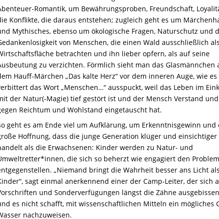
Abenteuer-Romantik, um Bewährungsproben, Freundschaft, Loyalit
die Konflikte, die daraus entstehen; zugleich geht es um Märchenh
und Mythisches, ebenso um ökologische Fragen, Naturschutz und d
Gedankenlosigkeit von Menschen, die einen Wald ausschließlich al
Wirtschaftsfläche betrachten und ihn lieber opfern, als auf seine
Ausbeutung zu verzichten. Förmlich sieht man das Glasmännchen 
dem Hauff-Märchen „Das kalte Herz“ vor dem inneren Auge, wie es
verbittert das Wort „Menschen…“ ausspuckt, weil das Leben im Ein
mit der Natur(-Magie) tief gestört ist und der Mensch Verstand und
gegen Reichtum und Wohlstand eingetauscht hat.
So geht es am Ende viel um Aufklärung, um Erkenntnisgewinn und 
große Hoffnung, dass die junge Generation klüger und einsichtiger
handelt als die Erwachsenen: Kinder werden zu Natur- und
Umweltretter*innen, die sich so beherzt wie engagiert den Proble
entgegenstellen. „Niemand bringt die Wahrheit besser ans Licht als
Kinder“, sagt einmal anerkennend einer der Camp-Leiter, der sich 
Vorschriften und Sonderverfügungen längst die Zähne ausgebissen
und es nicht schafft, mit wissenschaftlichen Mitteln ein mögliches G
Wasser nachzuweisen.