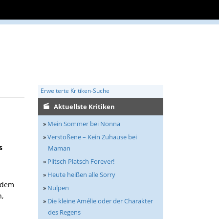
Erweiterte Kritiken-Suche
Aktuellste Kritiken
»
Mein Sommer bei Nonna
»
Verstoßene – Kein Zuhause bei
s
Maman
»
Plitsch Platsch Forever!
»
Heute heißen alle Sorry
f dem
»
Nulpen
,
»
Die kleine Amélie oder der Charakter
des Regens