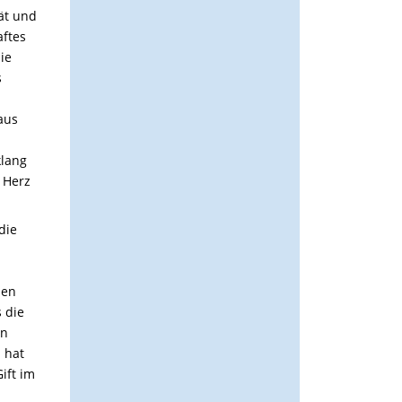
ät und
aftes
ie
s
aus
klang
 Herz
die
men
 die
an
 hat
ift im