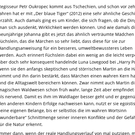
Regisseur Petr Oukropec kommt aus Tschechien, und schon vor ze
Jahren hat er mit „Der blaue Tiger“ (2012) eine sehr ähnliche Gesch
erzählt. Auch damals ging es um Kinder, die sich fragen, ob die Din
man sich ausdenkt, Wirklichkeit werden können. Und wie damals d
neunjährige Johanna gibt es jetzt das ähnlich verträumte Mädchen
Füchslein, das die Märchen so sehr liebt, dass diese für sie zur
Handlungsanweisung für ein besseres, umweltbewussteres Leben
werden. Auch erinnert Füchslein dabei ein wenig an die leicht verpe
aber doch sehr konsequent handelnde Luna Lovegood bei „Harry Po
wenn sie den anfangs skeptischen und störrischen Martin an die 
nimmt und ihn darin bestärkt, dass Märchen einen wahren Kern h
und die Alltagswelt bereichern können. Zwar nimmt auch Martin di
magischen Waldwesen schon früh wahr, lange Zeit aber empfindet 
als nervend. Damit es ihm im Waldlager besser geht und er gegen
den anderen Kindern Erfolge nachweisen kann, nutzt er sie egoistis
seine eigenen Belange, bis er selbstlos die im wahren Wortsinn
„wunderbare“ Schnittmenge seiner inneren Konflikte und der Gefa
für die Natur erkennt.
Immer dann, wenn der reale Handlungsverlauf von mal putzigen, m