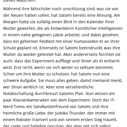
dieses Mädchen?
Während ihre Mitschüler noch unschlüssig sind, was sie von
der Neuen halten sollen, hat Satomi bereits eine Ahnung. Am
Morgen hatte sie zufällig einen Blick in den Kalender ihrer
Mutter geworfen, die als Entwicklerin Künstlicher Intelligenzen
in einem nahe gelegenen Labor arbeitet, und dabei gesehen,
dass ein geheimer Feldtest mit einer humanoiden KI an ihrer
Schule geplant ist. Einerseits ist Satomi beeindruckt, was ihre
Mutter da wieder geleistet hat. Aber andererseits fürchtet sie
auch, dass das Experiment auffliegt und Shion als KI enttarnt
wird. Erst recht, wenn sie sich weiter so seltsam benimmt.
Schon um ihre Mutter zu schützen, hat Satomi nun eine
schwere Aufgabe. Sie muss alles geben, damit niemand merkt,
wer Shion wirklich ist. Aber eine versehentliche
Notabschaltung durchkreuzt Satomis Plan. Nun wissen ein
paar Klassenkameraden von dem Experiment. Doch der IT-
Nerd Tomo, ein Sandkastenfreund von Satomi und ihre
heimliche große Liebe, der Judoka Thunder, der immer mit
einem Roboter trainiert und von seinem ersten Sieg träumt,
der coole und beliebte Gocchan, der aber mit sich selbst