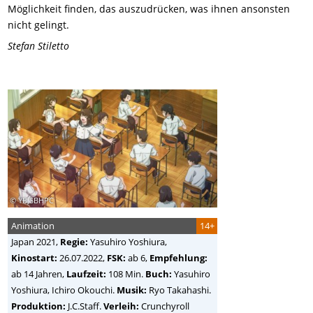
Möglichkeit finden, das auszudrücken, was ihnen ansonsten
nicht gelingt.
Stefan Stiletto
© YB,SBHPC
Animation
14+
Japan
2021,
Regie:
Yasuhiro Yoshiura
,
Kinostart:
26.07.2022,
FSK:
ab 6,
Empfehlung:
ab 14 Jahren,
Laufzeit:
108 Min.
Buch:
Yasuhiro
Yoshiura, Ichiro Okouchi.
Musik:
Ryo Takahashi.
Produktion:
J.C.Staff.
Verleih:
Crunchyroll