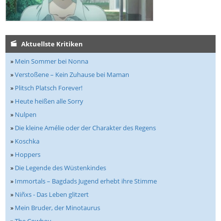
Aktuellste Kritiken
»
Mein Sommer bei Nonna
»
Verstoßene – Kein Zuhause bei Maman
»
Plitsch Platsch Forever!
»
Heute heißen alle Sorry
»
Nulpen
»
Die kleine Amélie oder der Charakter des Regens
»
Koschka
»
Hoppers
»
Die Legende des Wüstenkindes
»
Immortals – Bagdads Jugend erhebt ihre Stimme
»
Niñxs - Das Leben glitzert
»
Mein Bruder, der Minotaurus