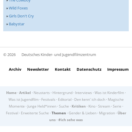
»
The Cowboy
»
Wild Foxes
»
Girls Don't Cry
»
Babystar
© 2026
Deutsches Kinder- und Jugendfilmzentrum
Archiv
Newsletter
Kontakt
Datenschutz
Impressum
Home
·
Artikel
·
Neustarts
·
Hintergrund
·
Interviews
·
Was ist Kinderfilm
·
Was ist Jugendfilm
·
Festivals
·
Editorial
·
Den kenn' ich doch
·
Magische
Momente
·
Junge Held*innen
·
Suche
·
Kritiken
·
Kino
·
Stream
·
Serie
·
Festival
·
Erweiterte Suche
·
Themen
·
Gender & Lieben
·
Migration
·
Über
uns
·
#ich sehe was