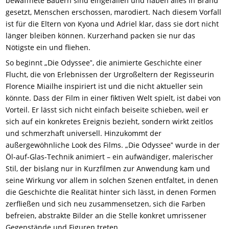
bewaffnete Bauern sind eingefallen und haben alles in Brand
gesetzt, Menschen erschossen, marodiert. Nach diesem Vorfall
ist für die Eltern von Kyona und Adriel klar, dass sie dort nicht
länger bleiben können. Kurzerhand packen sie nur das
Nötigste ein und fliehen.
So beginnt „Die Odyssee‟, die animierte Geschichte einer
Flucht, die von Erlebnissen der Urgroßeltern der Regisseurin
Florence Miailhe inspiriert ist und die nicht aktueller sein
könnte. Dass der Film in einer fiktiven Welt spielt, ist dabei von
Vorteil. Er lässt sich nicht einfach beiseite schieben, weil er
sich auf ein konkretes Ereignis bezieht, sondern wirkt zeitlos
und schmerzhaft universell. Hinzukommt der
außergewöhnliche Look des Films. „Die Odyssee‟ wurde in der
Öl-auf-Glas-Technik animiert – ein aufwändiger, malerischer
Stil, der bislang nur in Kurzfilmen zur Anwendung kam und
seine Wirkung vor allem in solchen Szenen entfaltet, in denen
die Geschichte die Realität hinter sich lässt, in denen Formen
zerfließen und sich neu zusammensetzen, sich die Farben
befreien, abstrakte Bilder an die Stelle konkret umrissener
Gegenstände und Figuren treten.