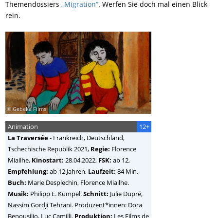
Themendossiers
„Migration“
. Werfen Sie doch mal einen Blick
rein.
© Gebeka Films
Animation
12+
La Traversée
-
Frankreich, Deutschland,
Tschechische Republik
2021,
Regie:
Florence
Miailhe
,
Kinostart:
28.04.2022,
FSK:
ab 12,
Empfehlung:
ab 12 Jahren,
Laufzeit:
84 Min.
Buch:
Marie Desplechin, Florence Miailhe.
Musik:
Philipp E. Kümpel.
Schnitt:
Julie Dupré,
Nassim Gordji Tehrani. Produzent*innen: Dora
Benousilio, Luc Camilli.
Produktion:
Les Films de