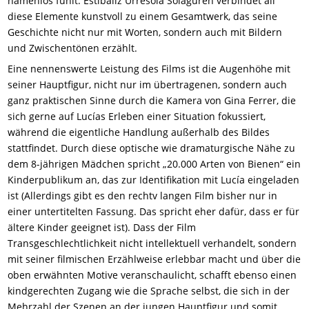
namenlos fühlt. Estibaliz Urresola Solaguren verbindet all
diese Elemente kunstvoll zu einem Gesamtwerk, das seine
Geschichte nicht nur mit Worten, sondern auch mit Bildern
und Zwischentönen erzählt.
Eine nennenswerte Leistung des Films ist die Augenhöhe mit
seiner Hauptfigur, nicht nur im übertragenen, sondern auch
ganz praktischen Sinne durch die Kamera von Gina Ferrer, die
sich gerne auf Lucías Erleben einer Situation fokussiert,
während die eigentliche Handlung außerhalb des Bildes
stattfindet. Durch diese optische wie dramaturgische Nähe zu
dem 8-jährigen Mädchen spricht „20.000 Arten von Bienen“ ein
Kinderpublikum an, das zur Identifikation mit Lucía eingeladen
ist (Allerdings gibt es den rechtv langen Film bisher nur in
einer untertitelten Fassung. Das spricht eher dafür, dass er für
ältere Kinder geeignet ist). Dass der Film
Transgeschlechtlichkeit nicht intellektuell verhandelt, sondern
mit seiner filmischen Erzählweise erlebbar macht und über die
oben erwähnten Motive veranschaulicht, schafft ebenso einen
kindgerechten Zugang wie die Sprache selbst, die sich in der
Mehrzahl der Szenen an der jungen Hauptfigur und somit