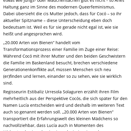
etwas wie Jungs- oder Mädchensachen gibt es nicht - so Anes
Haltung ganz im Sinne des modernen Queerfeminismus.
Dabei übersieht die cis Mutter jedoch, dass für Cocó – so ihr
aktueller Spitzname – diese Unterscheidung eben doch
bedeutsam ist. Weil es für sie gerade nicht egal ist, wie sie
heißt und angesprochen wird.
„20.000 Arten von Bienen“ handelt vom
Transformationsprozess einer Familie im Zuge einer Reise:
Während Cocó mit ihrer Mutter und den beiden Geschwistern
die Familie im Baskenland besucht, brechen verschiedene
Generationenkonflikte auf, müssen Menschen sich neu
(er)finden und lernen, einander so zu sehen, wie sie wirklich
sind.
Regisseurin Estibaliz Urresola Solaguren erzählt ihren Film
mehrheitlich aus der Perspektive Cocós, die sich später für den
Namen Lucía entscheiden wird und deshalb im weiteren Text
auch so genannt werden soll. „20.000 Arten von Bienen“
transportiert die Erfahrungswelt des kleinen Mädchens so
nachvollziehbar, dass Lucía auch in Momenten des