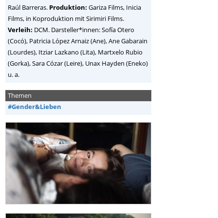
Raúl Barreras.
Produktion:
Gariza Films, Inicia
Films, in Koproduktion mit Sirimiri Films.
Verleih:
DCM. Darsteller*innen: Sofía Otero
(Cocó), Patricia López Arnaiz (Ane), Ane Gabarain
(Lourdes), Itziar Lazkano (Lita), Martxelo Rubio
(Gorka), Sara Cózar (Leire), Unax Hayden (Eneko)
u. a.
Themen
#Gender&Lieben