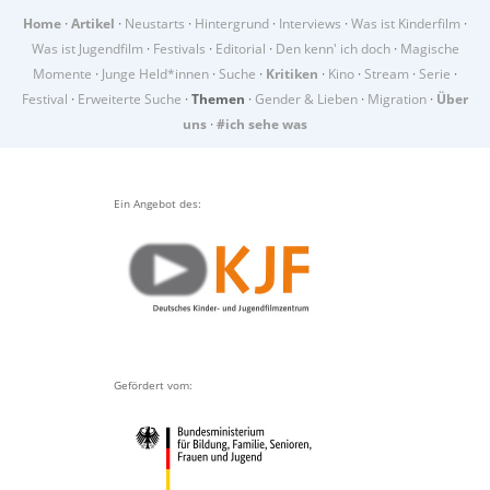
Home
·
Artikel
·
Neustarts
·
Hintergrund
·
Interviews
·
Was ist Kinderfilm
·
Was ist Jugendfilm
·
Festivals
·
Editorial
·
Den kenn' ich doch
·
Magische
Momente
·
Junge Held*innen
·
Suche
·
Kritiken
·
Kino
·
Stream
·
Serie
·
Festival
·
Erweiterte Suche
·
Themen
·
Gender & Lieben
·
Migration
·
Über
uns
·
#ich sehe was
Ein Angebot des:
Gefördert vom: