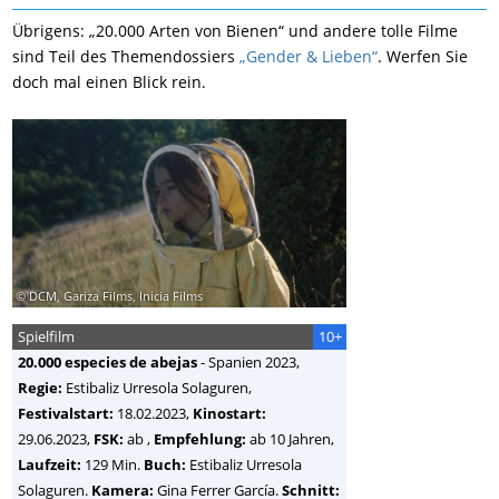
Übrigens: „20.000 Arten von Bienen“ und andere tolle Filme
sind Teil des Themendossiers
„Gender & Lieben“
. Werfen Sie
doch mal einen Blick rein.
© DCM, Gariza Films, Inicia Films
Spielfilm
10+
20.000 especies de abejas
-
Spanien
2023,
Regie:
Estibaliz Urresola Solaguren
,
Festivalstart:
18.02.2023,
Kinostart:
29.06.2023,
FSK:
ab ,
Empfehlung:
ab 10 Jahren,
Laufzeit:
129 Min.
Buch:
Estibaliz Urresola
Solaguren.
Kamera:
Gina Ferrer García.
Schnitt: