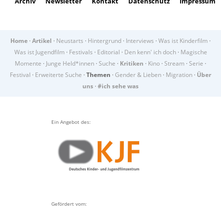
Archiv
Newsletter
Kontakt
Datenschutz
Impressum
Home
·
Artikel
·
Neustarts
·
Hintergrund
·
Interviews
·
Was ist Kinderfilm
·
Was ist Jugendfilm
·
Festivals
·
Editorial
·
Den kenn' ich doch
·
Magische
Momente
·
Junge Held*innen
·
Suche
·
Kritiken
·
Kino
·
Stream
·
Serie
·
Festival
·
Erweiterte Suche
·
Themen
·
Gender & Lieben
·
Migration
·
Über
uns
·
#ich sehe was
Ein Angebot des:
Gefördert vom: