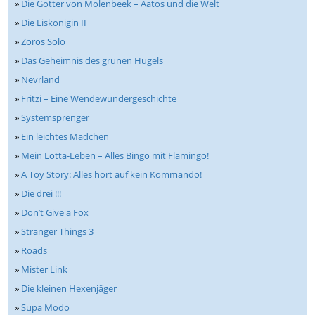
»
Die Götter von Molenbeek – Aatos und die Welt
»
Die Eiskönigin II
»
Zoros Solo
»
Das Geheimnis des grünen Hügels
»
Nevrland
»
Fritzi – Eine Wendewundergeschichte
»
Systemsprenger
»
Ein leichtes Mädchen
»
Mein Lotta-Leben – Alles Bingo mit Flamingo!
»
A Toy Story: Alles hört auf kein Kommando!
»
Die drei !!!
»
Don’t Give a Fox
»
Stranger Things 3
»
Roads
»
Mister Link
»
Die kleinen Hexenjäger
»
Supa Modo