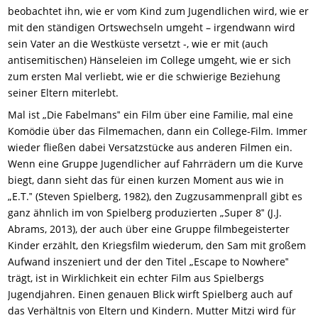
beobachtet ihn, wie er vom Kind zum Jugendlichen wird, wie er
mit den ständigen Ortswechseln umgeht – irgendwann wird
sein Vater an die Westküste versetzt -, wie er mit (auch
antisemitischen) Hänseleien im College umgeht, wie er sich
zum ersten Mal verliebt, wie er die schwierige Beziehung
seiner Eltern miterlebt.
Mal ist „Die Fabelmans‟ ein Film über eine Familie, mal eine
Komödie über das Filmemachen, dann ein College-Film. Immer
wieder fließen dabei Versatzstücke aus anderen Filmen ein.
Wenn eine Gruppe Jugendlicher auf Fahrrädern um die Kurve
biegt, dann sieht das für einen kurzen Moment aus wie in
„E.T.‟ (Steven Spielberg, 1982), den Zugzusammenprall gibt es
ganz ähnlich im von Spielberg produzierten „Super 8‟ (J.J.
Abrams, 2013), der auch über eine Gruppe filmbegeisterter
Kinder erzählt, den Kriegsfilm wiederum, den Sam mit großem
Aufwand inszeniert und der den Titel „Escape to Nowhere‟
trägt, ist in Wirklichkeit ein echter Film aus Spielbergs
Jugendjahren. Einen genauen Blick wirft Spielberg auch auf
das Verhältnis von Eltern und Kindern. Mutter Mitzi wird für