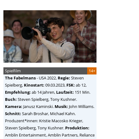
© Universal
Spielfilm
14+
The Fabelmans
-
USA
2022,
Regie:
Steven
Spielberg
,
Kinostart:
09.03.2023,
FSK:
ab 12,
Empfehlung:
ab 14 Jahren,
Laufzeit:
151 Min.
Buch:
Steven Spielberg, Tony Kushner.
Kamera:
Janusz Kaminski.
Musik:
John Williams.
Schnitt:
Sarah Broshar, Michael Kahn.
Produzent*innen: Kristie Macosko Krieger,
Steven Spielberg, Tony Kushner.
Produktion:
Amblin Entertainment, Amblin Partners, Reliance