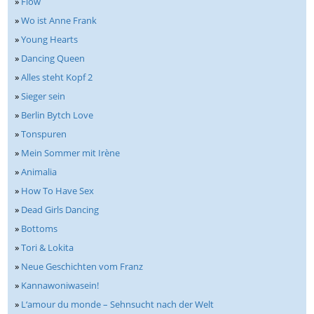
»
Flow
»
Wo ist Anne Frank
»
Young Hearts
»
Dancing Queen
»
Alles steht Kopf 2
»
Sieger sein
»
Berlin Bytch Love
»
Tonspuren
»
Mein Sommer mit Irène
»
Animalia
»
How To Have Sex
»
Dead Girls Dancing
»
Bottoms
»
Tori & Lokita
»
Neue Geschichten vom Franz
»
Kannawoniwasein!
»
L‘amour du monde – Sehnsucht nach der Welt