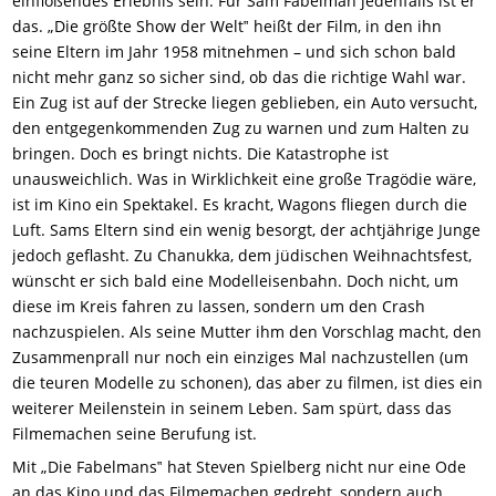
einflößendes Erlebnis sein. Für Sam Fabelman jedenfalls ist er
das. „Die größte Show der Welt‟ heißt der Film, in den ihn
seine Eltern im Jahr 1958 mitnehmen – und sich schon bald
nicht mehr ganz so sicher sind, ob das die richtige Wahl war.
Ein Zug ist auf der Strecke liegen geblieben, ein Auto versucht,
den entgegenkommenden Zug zu warnen und zum Halten zu
bringen. Doch es bringt nichts. Die Katastrophe ist
unausweichlich. Was in Wirklichkeit eine große Tragödie wäre,
ist im Kino ein Spektakel. Es kracht, Wagons fliegen durch die
Luft. Sams Eltern sind ein wenig besorgt, der achtjährige Junge
jedoch geflasht. Zu Chanukka, dem jüdischen Weihnachtsfest,
wünscht er sich bald eine Modelleisenbahn. Doch nicht, um
diese im Kreis fahren zu lassen, sondern um den Crash
nachzuspielen. Als seine Mutter ihm den Vorschlag macht, den
Zusammenprall nur noch ein einziges Mal nachzustellen (um
die teuren Modelle zu schonen), das aber zu filmen, ist dies ein
weiterer Meilenstein in seinem Leben. Sam spürt, dass das
Filmemachen seine Berufung ist.
Mit „Die Fabelmans‟ hat Steven Spielberg nicht nur eine Ode
an das Kino und das Filmemachen gedreht, sondern auch