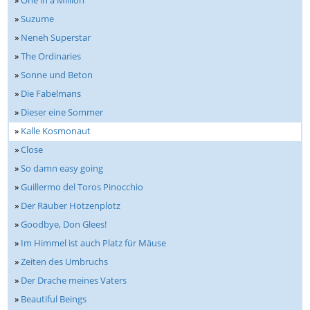
»
One in a Million
»
Suzume
»
Neneh Superstar
»
The Ordinaries
»
Sonne und Beton
»
Die Fabelmans
»
Dieser eine Sommer
»
Kalle Kosmonaut
»
Close
»
So damn easy going
»
Guillermo del Toros Pinocchio
»
Der Räuber Hotzenplotz
»
Goodbye, Don Glees!
»
Im Himmel ist auch Platz für Mäuse
»
Zeiten des Umbruchs
»
Der Drache meines Vaters
»
Beautiful Beings