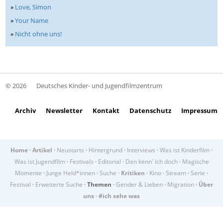
»
Love, Simon
»
Your Name
»
Nicht ohne uns!
© 2026
Deutsches Kinder- und Jugendfilmzentrum
Archiv
Newsletter
Kontakt
Datenschutz
Impressum
Home
·
Artikel
·
Neustarts
·
Hintergrund
·
Interviews
·
Was ist Kinderfilm
·
Was ist Jugendfilm
·
Festivals
·
Editorial
·
Den kenn' ich doch
·
Magische
Momente
·
Junge Held*innen
·
Suche
·
Kritiken
·
Kino
·
Stream
·
Serie
·
Festival
·
Erweiterte Suche
·
Themen
·
Gender & Lieben
·
Migration
·
Über
uns
·
#ich sehe was