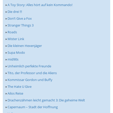
»
A Toy Story: Alles hört auf kein Kommando!
»
Die drei !!!
»
Don’t Give a Fox
»
Stranger Things 3
»
Roads
»
Mister Link
»
Die kleinen Hexenjäger
»
Supa Modo
»
mid90s
»
Unheimlich perfekte Freunde
»
Tito, der Professor und die Aliens
»
Kommissar Gordon und Buffy
»
The Hate U Give
»
Ailos Reise
»
Drachenzähmen leicht gemacht 3: Die geheime Welt
»
Capernaum – Stadt der Hoffnung