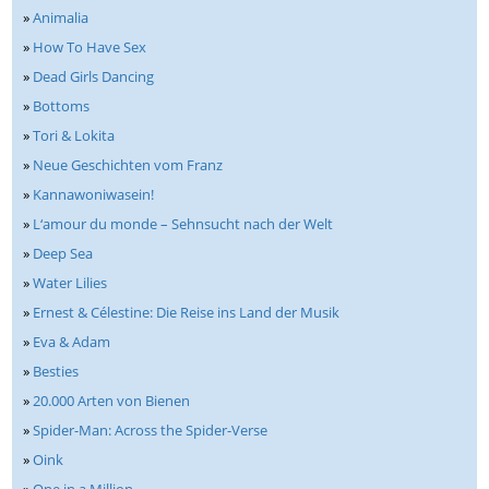
»
Animalia
»
How To Have Sex
»
Dead Girls Dancing
»
Bottoms
»
Tori & Lokita
»
Neue Geschichten vom Franz
»
Kannawoniwasein!
»
L‘amour du monde – Sehnsucht nach der Welt
»
Deep Sea
»
Water Lilies
»
Ernest & Célestine: Die Reise ins Land der Musik
»
Eva & Adam
»
Besties
»
20.000 Arten von Bienen
»
Spider-Man: Across the Spider-Verse
»
Oink