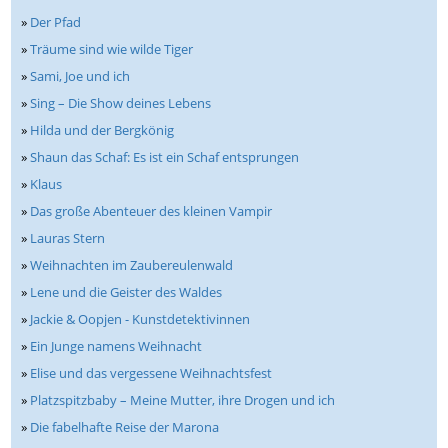
»
Der Pfad
»
Träume sind wie wilde Tiger
»
Sami, Joe und ich
»
Sing – Die Show deines Lebens
»
Hilda und der Bergkönig
»
Shaun das Schaf: Es ist ein Schaf entsprungen
»
Klaus
»
Das große Abenteuer des kleinen Vampir
»
Lauras Stern
»
Weihnachten im Zaubereulenwald
»
Lene und die Geister des Waldes
»
Jackie & Oopjen - Kunstdetektivinnen
»
Ein Junge namens Weihnacht
»
Elise und das vergessene Weihnachtsfest
»
Platzspitzbaby – Meine Mutter, ihre Drogen und ich
»
Die fabelhafte Reise der Marona