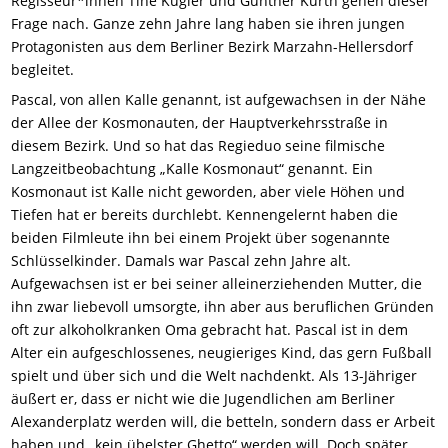
Regisseur*innen Tine Kugler und Günther Kurth gehen dieser
Frage nach. Ganze zehn Jahre lang haben sie ihren jungen
Protagonisten aus dem Berliner Bezirk Marzahn-Hellersdorf
begleitet.
Pascal, von allen Kalle genannt, ist aufgewachsen in der Nähe
der Allee der Kosmonauten, der Hauptverkehrsstraße in
diesem Bezirk. Und so hat das Regieduo seine filmische
Langzeitbeobachtung „Kalle Kosmonaut“ genannt. Ein
Kosmonaut ist Kalle nicht geworden, aber viele Höhen und
Tiefen hat er bereits durchlebt. Kennengelernt haben die
beiden Filmleute ihn bei einem Projekt über sogenannte
Schlüsselkinder. Damals war Pascal zehn Jahre alt.
Aufgewachsen ist er bei seiner alleinerziehenden Mutter, die
ihn zwar liebevoll umsorgte, ihn aber aus beruflichen Gründen
oft zur alkoholkranken Oma gebracht hat. Pascal ist in dem
Alter ein aufgeschlossenes, neugieriges Kind, das gern Fußball
spielt und über sich und die Welt nachdenkt. Als 13-Jähriger
äußert er, dass er nicht wie die Jugendlichen am Berliner
Alexanderplatz werden will, die betteln, sondern dass er Arbeit
haben und „kein übelster Ghetto“ werden will. Doch später