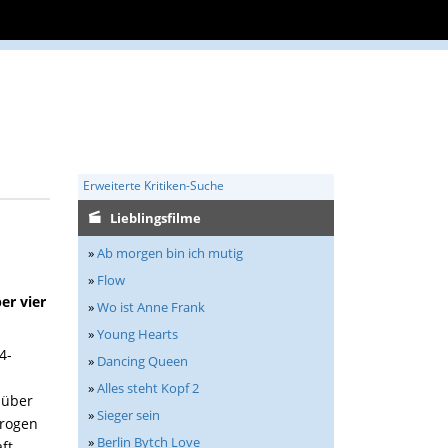
Erweiterte Kritiken-Suche
Lieblingsfilme
»
Ab morgen bin ich mutig
»
Flow
er vier
»
Wo ist Anne Frank
»
Young Hearts
4-
»
Dancing Queen
»
Alles steht Kopf 2
nüber
»
Sieger sein
Drogen
»
Berlin Bytch Love
ft,