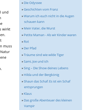
»
Die Odyssee
»
Geschichten vom Franz
l und
»
Warum ich euch nicht in die Augen
n
schauen kann
me
»
Mein Vater, die Wurst
s wirkt
ben.
»
Petite Maman - Als wir Kinder waren
t
»
Rot
in muss
»
Der Pfad
 Natur
»
Träume sind wie wilde Tiger
zene
»
Sami, Joe und ich
»
Sing – Die Show deines Lebens
n.
»
Hilda und der Bergkönig
»
Shaun das Schaf: Es ist ein Schaf
entsprungen
»
Klaus
»
Das große Abenteuer des kleinen
Vampir