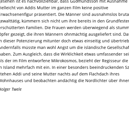
gesehen ist es nachvollziehbar, dass Guðmundsson mit Ausnahme
vielleicht von Addis Mutter im ganzen Film keine positive
Erwachsenenfigur
p
räsentiert
. Die Männer sind ausnahmslos bruta
gewalttätig, kümmern sich nicht um ihre bereits in den Grundfeste
erschütterten Familien. Die Frauen werden überwiegend als stum
Opfer gezeigt, die ihren Männern ohnmächtig ausgeliefert
sind
. Da
in dieser Potenzierung mitunter doch etwas einseitig und übertrie
Andernfalls müsste man
w
ohl
Angst um die isländische Gesellschaf
haben. Zum Ausgleich, dass die Wirklichkeit etwas umfassender
se
als der im Film entworfene Mikrokosmos, bezieht der Regisseur die
in Island mehrfach mit ein. In einer besonders beeindruckenden S
stehen Addi und seine Mutter nachts auf dem Flachdach ihres
Wohnhauses und beobachten andächtig die Nordlichter über ihne
Holger Twele