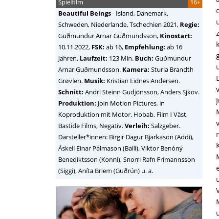
Spielfilm
16+
Beautiful Beings
-
Island, Dänemark,
Schweden, Niederlande, Tschechien
2021,
Regie:
Guðmundur Arnar Guðmundsson
,
Kinostart:
10.11.2022,
FSK:
ab 16,
Empfehlung:
ab 16
Jahren,
Laufzeit:
123 Min.
Buch:
Guðmundur
Arnar Guðmundsson.
Kamera:
Sturla Brandth
Grøvlen.
Musik:
Kristian Eidnes Andersen.
Schnitt:
Andri Steinn Gudjönsson, Anders Sjkov.
Produktion:
Join Motion Pictures, in
Koproduktion mit Motor, Hobab, Film I Väst,
Bastide Films, Negativ.
Verleih:
Salzgeber.
Darsteller*innen: Birgir Dagur Bjarkason (Addi),
Áskell Einar Pálmason (Balli), Viktor Benóný
Benediktsson (Konni), Snorri Rafn Frímannsson
(Siggi), Aníta Briem (Guðrún) u. a.