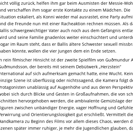
nicht völlig zurück, helfen ihm gar beim Ausmisten der Messie-Wo
und verschaffen ihm sogar erste Kontakte zu einem Mädchen. Die
Situation eskaliert, als Konni wieder mal ausrastet, eine Party aufm
und die Freunde nun mit einer Racheaktion rechnen müssen. Als 
Ballis schwergewichtiger Vater auch noch aus dem Gefängnis entla
wird und seine Familie gnadenlos weiter einschüchtert und unterdr
sogar im Raum steht, dass er Ballis ältere Schwester sexuell missb
haben könnte,
w
ollen
die vier Jungen dem ein Ende setzen.
In rein filmischer Hinsicht ist der zweite Spielfilm von Guðmundur 
Guðmundsson, der bereits mit seinem Debütwerk „Herzstein“
international auf sich aufmerksam gemacht hatte, eine Wucht. Kei
einzige Szene ist überflüssig oder nichtssagend, die Kamera folgt d
Protagonisten unablässig
auf
Augenhöhe und aus deren Perspektiv
wobei sich durch Blicke und Gesten in Großaufnahmen, die von sc
Schnitten hervorgehoben werden, die ambivalente Gemütslage der
Figuren zwischen unbändiger Energie, vager Hoffnung und Gefühle
Verwirrung und Orientierungslosigkeit gut erschließt. Vermittelt di
Handkamera zu Beginn des Films vor allem dieses Chaos, werden d
Szenen später immer ruhiger, je mehr die Jugendlichen glauben, d