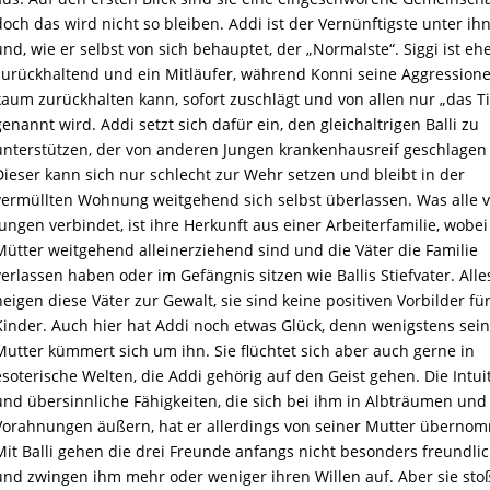
doch das wird nicht so bleiben. Addi ist der Vernünftigste unter ih
und, wie er selbst von sich behauptet, der „Normalste“. Siggi ist eh
zurückhaltend und ein Mitläufer, während Konni seine Aggression
kaum zurückhalten kann, sofort zuschlägt und von allen nur „das Ti
genannt wird. Addi setzt sich dafür ein, den gleichaltrigen Balli zu
unterstützen, der von anderen Jungen krankenhausreif geschlagen
Dieser kann sich nur schlecht zur Wehr setzen und bleibt in der
vermüllten Wohnung weitgehend sich selbst überlassen. Was alle v
Jungen verbindet, ist ihre Herkunft aus einer Arbeiterfamilie, wobei
Mütter weitgehend alleinerziehend sind und die Väter die Familie
verlassen haben oder im Gefängnis sitzen wie Ballis Stiefvater. All
neigen diese Väter zur Gewalt, sie sind keine positiven Vorbilder für
Kinder. Auch hier hat Addi noch etwas Glück, denn wenigstens sei
Mutter kümmert sich um ihn. Sie flüchtet sich aber auch gerne in
esoterische Welten, die Addi gehörig auf den
G
eist
gehen. Die Intui
und übersinnliche Fähigkeiten, die sich bei ihm in Albträumen un
Vorahnungen äußern, hat er allerdings von seiner Mutter überno
Mit Balli gehen die drei Freunde anfangs nicht besonders freundli
und zwingen ihm mehr oder weniger ihren Willen auf. Aber sie sto