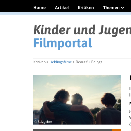
Home
Artikel
Kritiken
Themen
Kritiken >
Lieblingsfilme
> Beautiful Beings
© Salzgeber