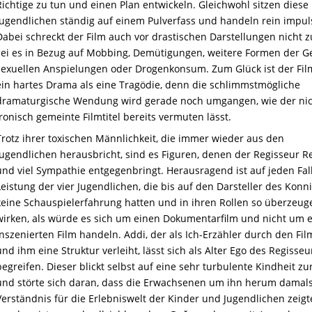
Richtige zu tun und einen Plan
e
ntwickeln
. Gleichwohl sitzen diese
Jugendlichen ständig auf einem Pulverfass und handeln
r
ein
impuls
Dabei schreckt der Film auch vor drastischen Darstellungen nicht z
sei es in Bezug auf Mobbing, Demütigungen,
w
eitere
Formen der Ge
sexuellen Anspielungen oder Drogenkonsum. Zum Glück ist der Fil
ein hartes Drama als eine Tragödie, denn die schlimmstmögliche
dramaturgische Wendung wird gerade noch umgangen, wie der ni
ironisch gemeinte Filmtitel bereits vermuten lässt.
Trotz ihrer toxischen Männlichkeit, die immer wieder aus den
Jugendlichen herausbricht, sind es Figuren, denen der Regisseur R
und viel Sympathie entgegenbringt. Herausragend ist auf jeden Fall
Leistung der vier Jugendlichen, die bis auf den Darsteller des Konn
keine Schauspielerfahrung hatten und in ihren Rollen so überzeu
wirken, als würde es sich um einen Dokumentarfilm und nicht um 
inszenierten Film handeln. Addi, der als Ich-Erzähler durch den Fil
und ihm eine Struktur verleiht, lässt sich als Alter Ego des Regisseu
begreifen. Dieser blickt selbst auf eine sehr turbulente Kindheit zu
und störte sich daran, dass die Erwachsenen um ihn herum damal
Verständnis für die Erlebniswelt der Kinder und Jugendlichen zeigt