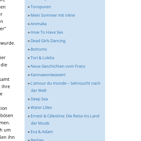
»
Tonspuren
nen
er
»
Mein Sommer mit Irène
en
»
Animalia
er“
»
How To Have Sex
»
Dead Girls Dancing
 wurde.
»
Bottoms
ier
»
Tori & Lokita
 die
»
Neue Geschichten vom Franz
»
Kannawoniwasein!
esamt
»
L‘amour du monde – Sehnsucht nach
 ihre
der Welt
ne
»
Deep Sea
»
Water Lilies
tion
d bösen
»
Ernest & Célestine: Die Reise ins Land
mmen.
der Musik
ch um
»
Eva & Adam
ßen ihn
»
Besties