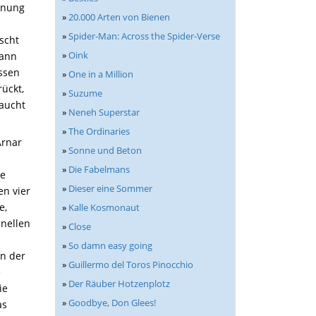
hnung
»
20.000 Arten von Bienen
»
Spider-Man: Across the Spider-Verse
ischt
»
Oink
dann
ssen
»
One in a Million
ückt,
»
Suzume
raucht
»
Neneh Superstar
»
The Ordinaries
Arnar
»
Sonne und Beton
»
Die Fabelmans
ne
»
Dieser eine Sommer
en vier
e,
»
Kalle Kosmonaut
hnellen
»
Close
»
So damn easy going
n der
»
Guillermo del Toros Pinocchio
e
»
Der Räuber Hotzenplotz
ie
»
Goodbye, Don Glees!
as