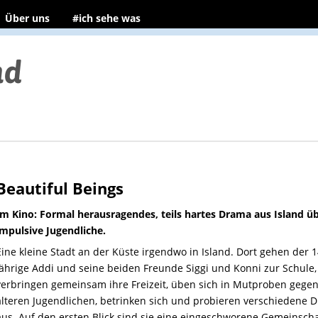
Über uns
#ich sehe was
Beautiful Beings
Im Kino: Formal herausragendes, teils hartes Drama aus Island üb
impulsive Jugendliche.
Eine kleine Stadt an der Küste irgendwo in Island. Dort gehen der 1
jährige Addi und seine beiden Freunde Siggi und Konni zur Schule,
verbringen gemeinsam ihre Freizeit, üben sich in Mutproben gege
älteren Jugendlichen, betrinken sich und probieren verschiedene 
aus. Auf den ersten Blick sind sie eine eingeschworene Gemeinscha