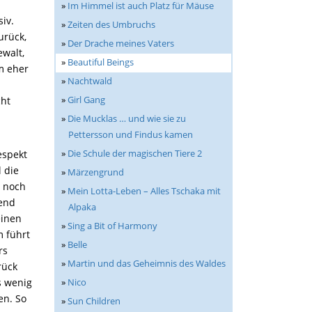
»
Im Himmel ist auch Platz für Mäuse
iv.
»
Zeiten des Umbruchs
urück,
»
Der Drache meines Vaters
walt,
»
Beautiful Beings
m eher
»
Nachtwald
»
Girl Gang
cht
»
Die Mucklas … und wie sie zu
Pettersson und Findus kamen
»
Die Schule der magischen Tiere 2
espekt
 die
»
Märzengrund
i noch
»
Mein Lotta-Leben – Alles Tschaka mit
gend
Alpaka
einen
»
Sing a Bit of Harmony
m führt
»
Belle
rs
»
Martin und das Geheimnis des Waldes
rück
s wenig
»
Nico
en. So
»
Sun Children