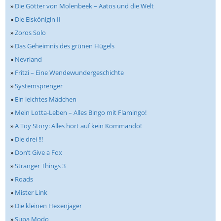
»
Die Götter von Molenbeek – Aatos und die Welt
»
Die Eiskönigin II
»
Zoros Solo
»
Das Geheimnis des grünen Hügels
»
Nevrland
»
Fritzi – Eine Wendewundergeschichte
»
Systemsprenger
»
Ein leichtes Mädchen
»
Mein Lotta-Leben – Alles Bingo mit Flamingo!
»
A Toy Story: Alles hört auf kein Kommando!
»
Die drei !!!
»
Don’t Give a Fox
»
Stranger Things 3
»
Roads
»
Mister Link
»
Die kleinen Hexenjäger
»
Supa Modo