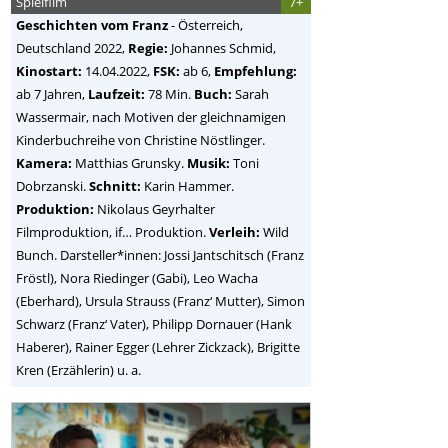
Spielfilm
7+
Geschichten vom Franz
-
Österreich,
Deutschland
2022,
Regie:
Johannes Schmid
,
Kinostart:
14.04.2022,
FSK:
ab 6,
Empfehlung:
ab 7 Jahren,
Laufzeit:
78 Min.
Buch:
Sarah
Wassermair, nach Motiven der gleichnamigen
Kinderbuchreihe von Christine Nöstlinger.
Kamera:
Matthias Grunsky.
Musik:
Toni
Dobrzanski.
Schnitt:
Karin Hammer.
Produktion:
Nikolaus Geyrhalter
Filmproduktion, if… Produktion.
Verleih:
Wild
Bunch. Darsteller*innen: Jossi Jantschitsch (Franz
Fröstl), Nora Riedinger (Gabi), Leo Wacha
(Eberhard), Ursula Strauss (Franz‘ Mutter), Simon
Schwarz (Franz‘ Vater), Philipp Dornauer (Hank
Haberer), Rainer Egger (Lehrer Zickzack), Brigitte
Kren (Erzählerin) u. a.