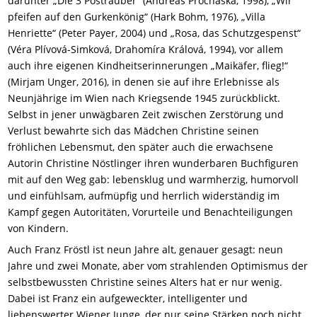
darunter „Die 3 Posträuber“ (Andreas Prochaska, 1998), „Wir
pfeifen auf den Gurkenkönig“ (Hark Bohm, 1976), „Villa
Henriette“ (Peter Payer, 2004) und „Rosa, das Schutzgespenst“
(Véra Plívová-Simková, Drahomíra Králová, 1994), vor allem
auch ihre eigenen Kindheitserinnerungen „Maikäfer, flieg!“
(Mirjam Unger, 2016), in denen sie auf ihre Erlebnisse als
Neunjährige im Wien nach Kriegsende 1945 zurückblickt.
Selbst in jener unwägbaren Zeit zwischen Zerstörung und
Verlust bewahrte sich das Mädchen Christine seinen
fröhlichen Lebensmut, den später auch die erwachsene
Autorin Christine Nöstlinger ihren wunderbaren Buchfiguren
mit auf den Weg gab: lebensklug und warmherzig, humorvoll
und einfühlsam, aufmüpfig und herrlich widerständig im
Kampf gegen Autoritäten, Vorurteile und Benachteiligungen
von Kindern.
Auch Franz Fröstl ist neun Jahre alt, genauer gesagt: neun
Jahre und zwei Monate, aber vom strahlenden Optimismus der
selbstbewussten Christine seines Alters hat er nur wenig.
Dabei ist Franz ein aufgeweckter, intelligenter und
liebenswerter Wiener Junge, der nur seine Stärken noch nicht