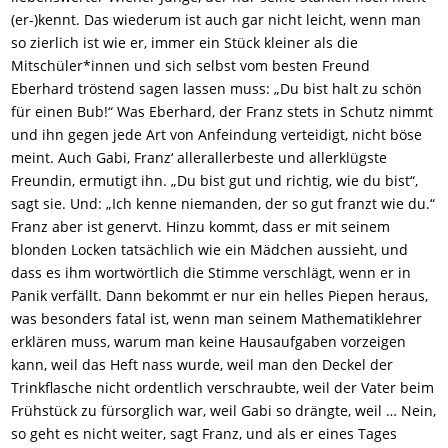
(er-)kennt. Das wiederum ist auch gar nicht leicht, wenn man
so zierlich ist wie er, immer ein Stück kleiner als die
Mitschüler*innen und sich selbst vom besten Freund
Eberhard tröstend sagen lassen muss: „Du bist halt zu schön
für einen Bub!“ Was Eberhard, der Franz stets in Schutz nimmt
und ihn gegen jede Art von Anfeindung verteidigt, nicht böse
meint. Auch Gabi, Franz‘ allerallerbeste und allerklügste
Freundin, ermutigt ihn. „Du bist gut und richtig, wie du bist“,
sagt sie. Und: „Ich kenne niemanden, der so gut franzt wie du.“
Franz aber ist genervt. Hinzu kommt, dass er mit seinem
blonden Locken tatsächlich wie ein Mädchen aussieht, und
dass es ihm wortwörtlich die Stimme verschlägt, wenn er in
Panik verfällt. Dann bekommt er nur ein helles Piepen heraus,
was besonders fatal ist, wenn man seinem Mathematiklehrer
erklären muss, warum man keine Hausaufgaben vorzeigen
kann, weil das Heft nass wurde, weil man den Deckel der
Trinkflasche nicht ordentlich verschraubte, weil der Vater beim
Frühstück zu fürsorglich war, weil Gabi so drängte, weil … Nein,
so geht es nicht weiter, sagt Franz, und als er eines Tages