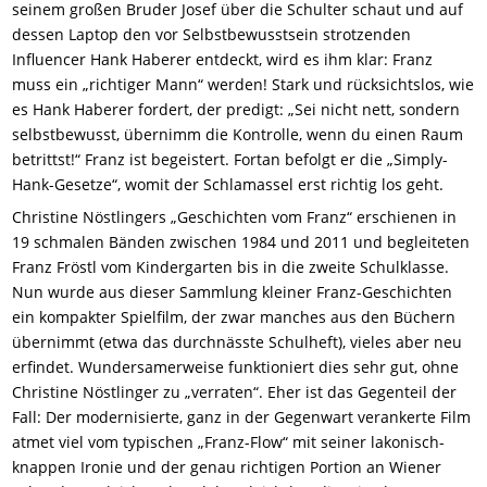
seinem großen Bruder Josef über die Schulter schaut und auf
dessen Laptop den vor Selbstbewusstsein strotzenden
Influencer Hank Haberer entdeckt, wird es ihm klar: Franz
muss ein „richtiger Mann“ werden! Stark und rücksichtslos, wie
es Hank Haberer fordert, der predigt: „Sei nicht nett, sondern
selbstbewusst, übernimm die Kontrolle, wenn du einen Raum
betrittst!“ Franz ist begeistert. Fortan befolgt er die „Simply-
Hank-Gesetze“, womit der Schlamassel erst richtig los geht.
Christine Nöstlingers „Geschichten vom Franz“ erschienen in
19 schmalen Bänden zwischen 1984 und 2011 und begleiteten
Franz Fröstl vom Kindergarten bis in die zweite Schulklasse.
Nun wurde aus dieser Sammlung kleiner Franz-Geschichten
ein kompakter Spielfilm, der zwar manches aus den Büchern
übernimmt (etwa das durchnässte Schulheft), vieles aber neu
erfindet. Wundersamerweise funktioniert dies sehr gut, ohne
Christine Nöstlinger zu „verraten“. Eher ist das Gegenteil der
Fall: Der modernisierte, ganz in der Gegenwart verankerte Film
atmet viel vom typischen „Franz-Flow“ mit seiner lakonisch-
knappen Ironie und der genau richtigen Portion an Wiener