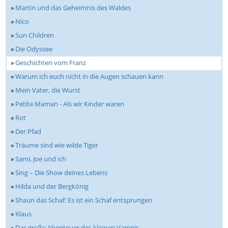
»
Martin und das Geheimnis des Waldes
»
Nico
»
Sun Children
»
Die Odyssee
»
Geschichten vom Franz
»
Warum ich euch nicht in die Augen schauen kann
»
Mein Vater, die Wurst
»
Petite Maman - Als wir Kinder waren
»
Rot
»
Der Pfad
»
Träume sind wie wilde Tiger
»
Sami, Joe und ich
»
Sing – Die Show deines Lebens
»
Hilda und der Bergkönig
»
Shaun das Schaf: Es ist ein Schaf entsprungen
»
Klaus
»
Das große Abenteuer des kleinen Vampir