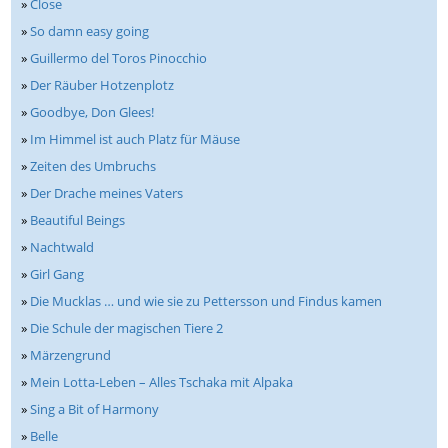
»
Close
»
So damn easy going
»
Guillermo del Toros Pinocchio
»
Der Räuber Hotzenplotz
»
Goodbye, Don Glees!
»
Im Himmel ist auch Platz für Mäuse
»
Zeiten des Umbruchs
»
Der Drache meines Vaters
»
Beautiful Beings
»
Nachtwald
»
Girl Gang
»
Die Mucklas … und wie sie zu Pettersson und Findus kamen
»
Die Schule der magischen Tiere 2
»
Märzengrund
»
Mein Lotta-Leben – Alles Tschaka mit Alpaka
»
Sing a Bit of Harmony
»
Belle