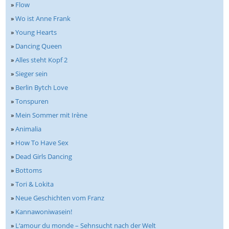
»
Flow
»
Wo ist Anne Frank
»
Young Hearts
»
Dancing Queen
»
Alles steht Kopf 2
»
Sieger sein
»
Berlin Bytch Love
»
Tonspuren
»
Mein Sommer mit Irène
»
Animalia
»
How To Have Sex
»
Dead Girls Dancing
»
Bottoms
»
Tori & Lokita
»
Neue Geschichten vom Franz
»
Kannawoniwasein!
»
L‘amour du monde – Sehnsucht nach der Welt