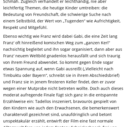
Schmäh. Zugleich verhandelt er leichthändig, nie aber
leichtfertig Themen, die heutige Kinder umtreiben: die
Bedeutung von Freundschaft, die schwierige Suche nach
einem Selbstbild, der Wert von „Tugenden“ wie Aufrichtigkeit,
Respekt und Mitgefühl.
Ebenso wichtig wie Franz wird dabei Gabi, die eine Zeit lang
Franz‘ oft hinreißend komischen Weg zum „ganzen Kerl“
nachsichtig begleitet und ihn sogar organisiert, dann aber aus
Franz‘ neuem Weltbild gnadenlos herausfällt und sich traurig
von ihrem Freund abwendet. So kommt gegen Ende sogar
etwas Spannung auf, wenn Gabi ausreißt („Vielleicht nach
Timbuktu oder Bayern“, schreibt sie in ihrem Abschiedsbrief)
und Franz sie in jenem finsteren Keller findet, den er zuvor
wegen einer Mutprobe nicht betreten wollte. Doch auch dieses
moderat aufregende Finale fügt sich ganz in die entspannte
Erzählweise ein: Tadellos inszeniert, bravourös gespielt von
den Kindern wie auch den Erwachsenen, die bemerkenswert
charaktervoll gezeichnet sind, unaufdringlich und betont
unspektakulär erzählt, entwirft der Film eine fast normale