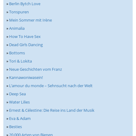
»
Berlin Bytch Love
»
Tonspuren
»
Mein Sommer mit Irène
»
Animalia
»
How To Have Sex
»
Dead Girls Dancing
»
Bottoms
»
Tori & Lokita
»
Neue Geschichten vom Franz
»
Kannawoniwasein!
»
L‘amour du monde – Sehnsucht nach der Welt
»
Deep Sea
»
Water Lilies
»
Ernest & Célestine: Die Reise ins Land der Musik
»
Eva & Adam
»
Besties
»
20.000 Arten von Bienen