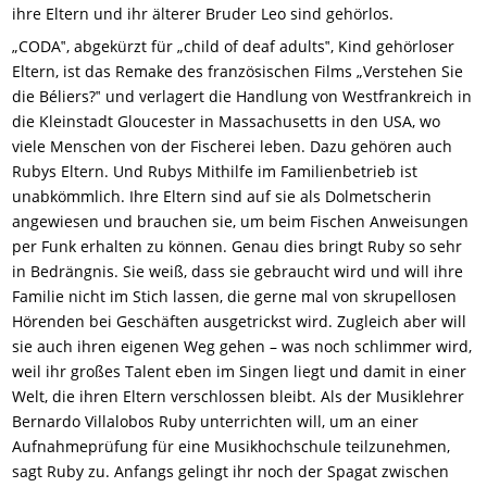
ihre Eltern und ihr älterer Bruder Leo sind gehörlos.
„CODA‟, abgekürzt für „child of deaf adults‟, Kind gehörloser
Eltern, ist das Remake des französischen Films „Verstehen Sie
die Béliers?‟ und verlagert die Handlung von Westfrankreich in
die Kleinstadt Gloucester in Massachusetts in den USA, wo
viele Menschen von der Fischerei leben. Dazu gehören auch
Rubys Eltern. Und Rubys Mithilfe im Familienbetrieb ist
unabkömmlich. Ihre Eltern sind auf sie als Dolmetscherin
angewiesen und brauchen sie, um beim Fischen Anweisungen
per Funk erhalten zu können. Genau dies bringt Ruby so sehr
in Bedrängnis. Sie weiß, dass sie gebraucht wird und will ihre
Familie nicht im Stich lassen, die gerne mal von skrupellosen
Hörenden bei Geschäften ausgetrickst wird. Zugleich aber will
sie auch ihren eigenen Weg gehen – was noch schlimmer wird,
weil ihr großes Talent eben im Singen liegt und damit in einer
Welt, die ihren Eltern verschlossen bleibt. Als der Musiklehrer
Bernardo Villalobos Ruby unterrichten will, um an einer
Aufnahmeprüfung für eine Musikhochschule teilzunehmen,
sagt Ruby zu. Anfangs gelingt ihr noch der Spagat zwischen