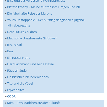
»
Elise und das vergessene Weihnachtsfest
»
Platzspitzbaby – Meine Mutter, ihre Drogen und ich
»
Die fabelhafte Reise der Marona
»
Youth Unstoppable – Der Aufstieg der globalen Jugend-
Klimabewegung
»
Dear Future Children
»
Madison – Ungebremste Girlpower
»
Je suis Karl
»
Bori
»
Ein nasser Hund
»
Herr Bachmann und seine Klasse
»
Räuberhände
»
Ein bisschen bleiben wir noch
»
Tito und die Vögel
»
Psychobitch
»
CODA
»
Mirai – Das Mädchen aus der Zukunft