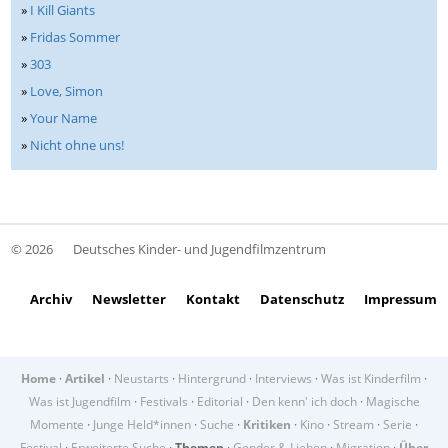
»
I Kill Giants
»
Fridas Sommer
»
303
»
Love, Simon
»
Your Name
»
Nicht ohne uns!
© 2026
Deutsches Kinder- und Jugendfilmzentrum
Archiv
Newsletter
Kontakt
Datenschutz
Impressum
Home
·
Artikel
·
Neustarts
·
Hintergrund
·
Interviews
·
Was ist Kinderfilm
·
Was ist Jugendfilm
·
Festivals
·
Editorial
·
Den kenn' ich doch
·
Magische
Momente
·
Junge Held*innen
·
Suche
·
Kritiken
·
Kino
·
Stream
·
Serie
·
Festival
·
Erweiterte Suche
·
Themen
·
Gender & Lieben
·
Migration
·
Über