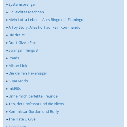
»
Systemsprenger
»
Ein leichtes Mädchen
»
Mein Lotta-Leben – Alles Bingo mit Flamingo!
»
A Toy Story: Alles hört auf kein Kommando!
»
Die drei !!!
»
Don’t Give a Fox
»
Stranger Things 3
»
Roads
»
Mister Link
»
Die kleinen Hexenjäger
»
Supa Modo
»
mid90s
»
Unheimlich perfekte Freunde
»
Tito, der Professor und die Aliens
»
Kommissar Gordon und Buffy
»
The Hate U Give
»
Ailos Reise