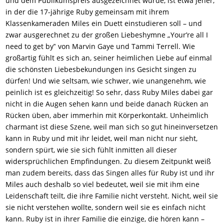
und dem Publikumspreis ausgezeichnet wurde, ist etwa jener,
in der die 17-jährige Ruby gemeinsam mit ihrem
Klassenkameraden Miles ein Duett einstudieren soll – und
zwar ausgerechnet zu der großen Liebeshymne „Your’re all I
need to get by‟ von Marvin Gaye und Tammi Terrell. Wie
großartig fühlt es sich an, seiner heimlichen Liebe auf einmal
die schönsten Liebesbekundungen ins Gesicht singen zu
dürfen! Und wie seltsam, wie schwer, wie unangenehm, wie
peinlich ist es gleichzeitig! So sehr, dass Ruby Miles dabei gar
nicht in die Augen sehen kann und beide danach Rücken an
Rücken üben, aber immerhin mit Körperkontakt. Unheimlich
charmant ist diese Szene, weil man sich so
gut
hineinversetzen
kann in Ruby und mit ihr leidet, weil man nicht nur sieht,
sondern spürt, wie
sie sich fühlt inmitten all dieser
widersprüchlichen Empfindungen.
Zu diesem Zeitpunkt weiß
man zudem bereits, dass das Singen alles für
Ruby
ist und ihr
Miles auch deshalb so viel bedeutet, weil sie mit ihm eine
Leidenschaft teilt, die ihre Familie nicht versteht. Nicht, weil sie
sie nicht verstehen wollte, sondern weil sie es einfach nicht
kann. Ruby ist in ihrer Familie die einzige, die hören kann –