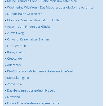
»
Meine Freundin Conni – Geheimnis um Kater Mau
»
Weathering With You – Das Mädchen, das die Sonne berührte
»
Nur die halbe Geschichte
»
Monos – Zwischen Himmel und Hölle
»
Away – Vom Finden des Glücks
»
Zu weit weg
»
Onward: Keine halben Sachen
»
Little Women
»
Romys Salon
»
Crescendo
»
Auerhaus
»
Die Götter von Molenbeek – Aatos und die Welt
»
Die Eiskönigin II
»
Zoros Solo
»
Das Geheimnis des grünen Hügels
»
Nevrland
»
Fritzi – Eine Wendewundergeschichte