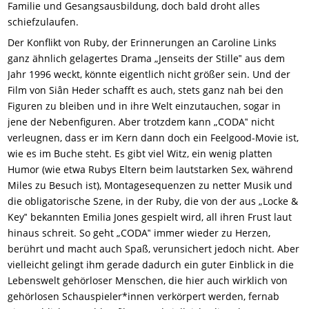
Familie und Gesangsausbildung, doch bald droht alles
schiefzulaufen.
Der Konflikt von Ruby, der Erinnerungen an Caroline Links
ganz ähnlich gelagertes Drama „Jenseits der Stille‟ aus dem
Jahr 1996 weckt, könnte eigentlich nicht größer sein. Und der
Film von Siân Heder schafft es auch, stets ganz nah bei den
Figuren zu bleiben und in ihre Welt einzutauchen, sogar in
jene der Nebenfiguren. Aber trotzdem kann „CODA‟ nicht
verleugnen, dass er im Kern dann doch ein Feelgood-Movie ist,
wie es im Buche steht. Es gibt viel Witz, ein wenig platten
Humor (wie etwa Rubys Eltern beim lautstarken Sex, während
Miles zu Besuch ist), Montagesequenzen zu netter Musik und
die obligatorische Szene, in der Ruby, die von der aus „Locke &
Key‟ bekannten Emilia Jones gespielt wird, all ihren Frust laut
hinaus schreit. So geht „CODA‟ immer wieder zu Herzen,
berührt und macht auch Spaß, verunsichert
jedoch
nicht. Aber
vielleicht gelingt ihm gerade dadurch ein
guter
Einblick in die
Lebenswelt gehörloser Menschen, die hier auch wirklich von
gehörlosen Schauspieler*innen verkörpert werden, fernab