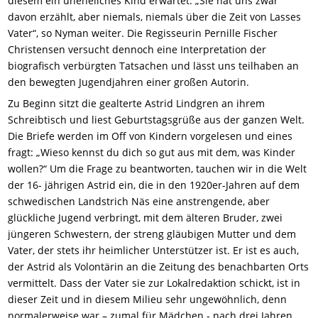
diesem ein uneheliches Kind erwartet. „Sie hat uns zwar
davon erzählt, aber niemals, niemals über die Zeit von Lasses
Vater“, so Nyman weiter. Die Regisseurin Pernille Fischer
Christensen versucht dennoch eine Interpretation der
biografisch verbürgten Tatsachen und lässt uns teilhaben an
den bewegten Jugendjahren einer großen Autorin.
Zu Beginn sitzt die gealterte Astrid Lindgren an ihrem
Schreibtisch und liest Geburtstagsgrüße aus der ganzen Welt.
Die Briefe werden im Off von Kindern vorgelesen und eines
fragt: „Wieso kennst du dich so gut aus mit dem, was Kinder
wollen?“ Um die Frage zu beantworten, tauchen wir in die Welt
der 16- jährigen Astrid ein, die in den 1920er-Jahren auf dem
schwedischen Landstrich Näs eine anstrengende, aber
glückliche Jugend verbringt, mit dem älteren Bruder, zwei
jüngeren Schwestern, der streng gläubigen Mutter und dem
Vater, der stets ihr heimlicher Unterstützer ist. Er ist es auch,
der Astrid als Volontärin an die Zeitung des benachbarten Orts
vermittelt. Dass der Vater sie zur Lokalredaktion schickt, ist in
dieser Zeit und in diesem Milieu sehr ungewöhnlich, denn
normalerweise war – zumal für Mädchen - nach drei Jahren