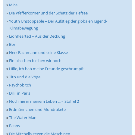
»
Mica
»
Die Pfefferkörner und der Schatz der Tiefsee
»
Youth Unstoppable – Der Aufstieg der globalen Jugend-
Klimabewegung
»
Lionhearted – Aus der Deckung
»
Bori
»
Herr Bachmann und seine Klasse
»
Ein bisschen bleiben wir noch
»
Hilfe, ich hab meine Freunde geschrumpft
»
Tito und die Vögel
»
Psychobitch
»
Dilili in Paris
»
Noch nie in meinem Leben ... – Staffel 2
»
Erdmännchen und Mondrakete
»
The Water Man
»
Beans
»
Die Mitchells gegen die Maschinen