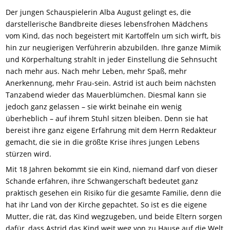
Der jungen Schauspielerin Alba August gelingt es, die
darstellerische Bandbreite dieses lebensfrohen Mädchens
vom Kind, das noch begeistert mit Kartoffeln um sich wirft, bis
hin zur neugierigen Verführerin abzubilden. Ihre ganze Mimik
und Körperhaltung strahlt in jeder Einstellung die Sehnsucht
nach mehr aus. Nach mehr Leben, mehr Spaß, mehr
Anerkennung, mehr Frau-sein. Astrid ist auch beim nächsten
Tanzabend wieder das Mauerblümchen. Diesmal kann sie
jedoch ganz gelassen – sie wirkt beinahe ein wenig
überheblich – auf ihrem Stuhl sitzen bleiben. Denn sie hat
bereist ihre ganz eigene Erfahrung mit dem Herrn Redakteur
gemacht, die sie in die größte Krise ihres jungen Lebens
stürzen wird.
Mit 18 Jahren bekommt sie ein Kind, niemand darf von dieser
Schande erfahren, ihre Schwangerschaft bedeutet ganz
praktisch gesehen ein Risiko für die gesamte Familie, denn die
hat ihr Land von der Kirche gepachtet. So ist es die eigene
Mutter, die rät, das Kind wegzugeben, und beide Eltern sorgen
dafür, dass Astrid das Kind weit weg von zu Hause auf die Welt