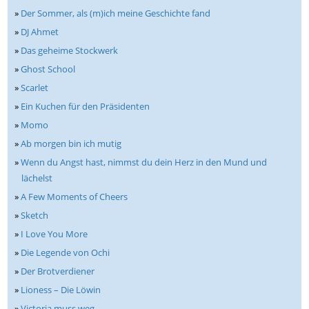
»
Der Sommer, als (m)ich meine Geschichte fand
»
DJ Ahmet
»
Das geheime Stockwerk
»
Ghost School
»
Scarlet
»
Ein Kuchen für den Präsidenten
»
Momo
»
Ab morgen bin ich mutig
»
Wenn du Angst hast, nimmst du dein Herz in den Mund und
lächelst
»
A Few Moments of Cheers
»
Sketch
»
I Love You More
»
Die Legende von Ochi
»
Der Brotverdiener
»
Lioness – Die Löwin
»
Victoria muss weg