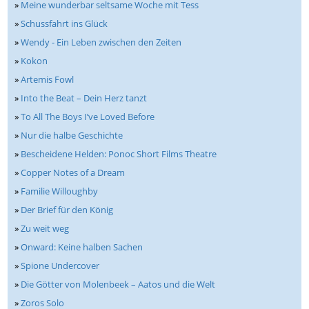
»
Meine wunderbar seltsame Woche mit Tess
»
Schussfahrt ins Glück
»
Wendy - Ein Leben zwischen den Zeiten
»
Kokon
»
Artemis Fowl
»
Into the Beat – Dein Herz tanzt
»
To All The Boys I’ve Loved Before
»
Nur die halbe Geschichte
»
Bescheidene Helden: Ponoc Short Films Theatre
»
Copper Notes of a Dream
»
Familie Willoughby
»
Der Brief für den König
»
Zu weit weg
»
Onward: Keine halben Sachen
»
Spione Undercover
»
Die Götter von Molenbeek – Aatos und die Welt
»
Zoros Solo