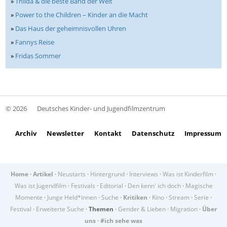
»
Thilda & die beste Band der Welt
»
Power to the Children – Kinder an die Macht
»
Das Haus der geheimnisvollen Uhren
»
Fannys Reise
»
Fridas Sommer
© 2026
Deutsches Kinder- und Jugendfilmzentrum
Archiv
Newsletter
Kontakt
Datenschutz
Impressum
Home
·
Artikel
·
Neustarts
·
Hintergrund
·
Interviews
·
Was ist Kinderfilm
·
Was ist Jugendfilm
·
Festivals
·
Editorial
·
Den kenn' ich doch
·
Magische
Momente
·
Junge Held*innen
·
Suche
·
Kritiken
·
Kino
·
Stream
·
Serie
·
Festival
·
Erweiterte Suche
·
Themen
·
Gender & Lieben
·
Migration
·
Über
uns
·
#ich sehe was