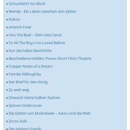
»
Schussfahrt ins Glück
»
Wendy - Ein Leben zwischen den Zeiten
»
Kokon
»
Artemis Fowl
»
Into the Beat – Dein Herz tanzt
»
To All The Boys I’ve Loved Before
»
Nur die halbe Geschichte
»
Bescheidene Helden: Ponoc Short Films Theatre
»
Copper Notes of a Dream
»
Familie Willoughby
»
Der Brief für den König
»
Zu weit weg
»
Onward: Keine halben Sachen
»
Spione Undercover
»
Die Götter von Molenbeek – Aatos und die Welt
»
Zoros Solo
»
Die Addams Family