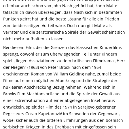
offenbar auch schon von John Nash gehört hat, kann Malte
tatsächlich davon überzeugen, dass Nash sich in bestimmten
Punkten geirrt hat und die beste Lösung für alle ein Frieden
zum beiderseitigen Vorteil wäre. Doch nun gilt Malte als
Verräter und die zerstörerische Spirale der Gewalt scheint
sich
nicht mehr
aufhalten zu
lassen
.
Bei diesem Film, der die Grenzen das klassischen Kinderfilms
sprengt, obwohl er zum überwiegenden Teil unter Kindern
spielt, liegen Assoziationen zu dem britischen Filmdrama „Herr
der Fliegen“ (1963) von Peter Brook nach dem 1954
erschienenen Roman von William Golding nahe, zumal beide
Filme auf einen möglichen Atomkrieg und die Strategie der
nuklearen Abschreckung Bezug nehmen. Während sich in
Brooks Film Machtansprüche und die Spirale der Gewalt aus
einer Extremsituation auf einer abgelegenen Insel heraus
entwickeln, spielt der Film des 1974 in Sarajevo geborenen
Regisseurs Goran Kapetanović im Schweden der Gegenwart,
wobei sicher auch die bitteren Erfahrungen aus den bosnisch-
serbischen Kriegen in das Drehbuch mit eingeflossen sein