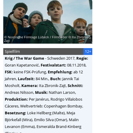
© Nordische Filmtage Lübeck / Filmbilder © Ita Zbroniec-
Zajt
Spielfilm
12+
Krig / The War Game
-
Schweden
2017,
Regie:
Goran Kapetanović
,
Festivalstart:
08.11.2018,
FSK:
keine FSK-Prüfung,
Empfehlung:
ab 12
Jahren,
Laufzeit:
84 Min.,
Buch:
Jannik Tai
Mosholt,
Kamera:
Ita Zbronik-Zajt,
Schnitt:
Andreas Nilsson,
Musik:
Nathan Larson,
Produktion:
Per Janérus, Rodrigo Villalobos
Cáceres, Weltvertrieb: Copenhagen Bombay,
Besetzung:
Loke Hellberg (Malte), Meja
Björkefall (Mira), Emilio Silva (Omar), Malin
Levanon (Emma), Esmeralda Brand-Kinberg