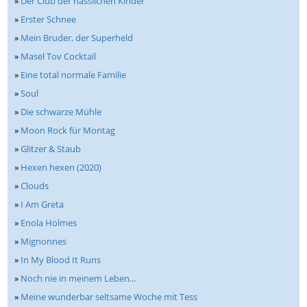
»
Der Club der hässlichen Kinder
»
Erster Schnee
»
Mein Bruder, der Superheld
»
Masel Tov Cocktail
»
Eine total normale Familie
»
Soul
»
Die schwarze Mühle
»
Moon Rock für Montag
»
Glitzer & Staub
»
Hexen hexen (2020)
»
Clouds
»
I Am Greta
»
Enola Holmes
»
Mignonnes
»
In My Blood It Runs
»
Noch nie in meinem Leben...
»
Meine wunderbar seltsame Woche mit Tess