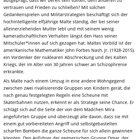
ausgeprägt, dass wir bereit sein sollten, dem anderen zu
vertrauen und Frieden zu schließen? Mit solchen
Gedankenspielen und Militärstrategien beschäftigt sich der
hochintelligente elfjährige Malte ständig, der bei seiner
alleinerziehenden Mutter lebt und mit seinem wenig
kameradschaftlichen Verhalten längst den Hass seiner
Mitschüler*innen auf sich gezogen hat. Maltes Vorbild ist der
amerikanische Mathematiker John
Forbes Nash, Jr. (1928-2015
),
ein Vordenker der nuklearen Abschreckung und des Kalten
Kriegs, der im Alter von 30 Jahren schwer an Schizophrenie
erkrankte.
Als Malte nach einem Umzug in eine andere Wohngegend
zwischen zwei rivalisierende Gruppen von Kindern gerät, die
nach genau festgelegten Regeln eine Scheune mit
Skaterbahnen nutzen, erkennt er als Stratege seine Chance. Er
schlägt sich auf die Seite der von dem Mädchen Mira
angeführten Gruppe und überzeugt alle davon, dass sie mit
einem gut vorbereiteten Angriff und selbstgebastelten
scharfen Bomben die ganze Scheune für sich allein gewinnen
könnten.
D
e
n
Anführer der gegnerischen Gruppe
Omar
, der