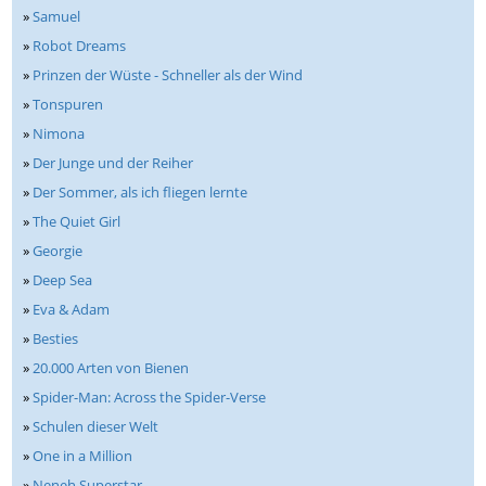
»
Samuel
»
Robot Dreams
»
Prinzen der Wüste - Schneller als der Wind
»
Tonspuren
»
Nimona
»
Der Junge und der Reiher
»
Der Sommer, als ich fliegen lernte
»
The Quiet Girl
»
Georgie
»
Deep Sea
»
Eva & Adam
»
Besties
»
20.000 Arten von Bienen
»
Spider-Man: Across the Spider-Verse
»
Schulen dieser Welt
»
One in a Million
»
Neneh Superstar