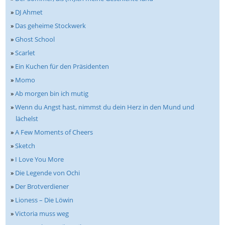
»
DJ Ahmet
»
Das geheime Stockwerk
»
Ghost School
»
Scarlet
»
Ein Kuchen für den Präsidenten
»
Momo
»
Ab morgen bin ich mutig
»
Wenn du Angst hast, nimmst du dein Herz in den Mund und
lächelst
»
A Few Moments of Cheers
»
Sketch
»
I Love You More
»
Die Legende von Ochi
»
Der Brotverdiener
»
Lioness – Die Löwin
»
Victoria muss weg