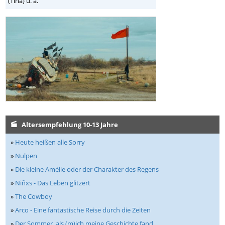
(Tina) u. a.
Altersempfehlung 10-13 Jahre
»
Heute heißen alle Sorry
»
Nulpen
»
Die kleine Amélie oder der Charakter des Regens
»
Niñxs - Das Leben glitzert
»
The Cowboy
»
Arco - Eine fantastische Reise durch die Zeiten
»
Der Sommer, als (m)ich meine Geschichte fand