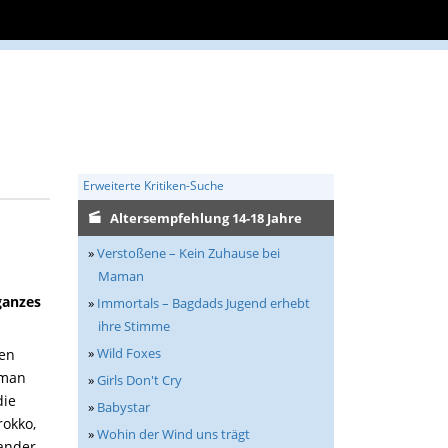
Erweiterte Kritiken-Suche
Altersempfehlung 14-18 Jahre
»
Verstoßene – Kein Zuhause bei
Maman
ganzes
»
Immortals – Bagdads Jugend erhebt
ihre Stimme
»
Wild Foxes
den
 man
»
Girls Don't Cry
die
»
Babystar
okko,
»
Wohin der Wind uns trägt
ander.