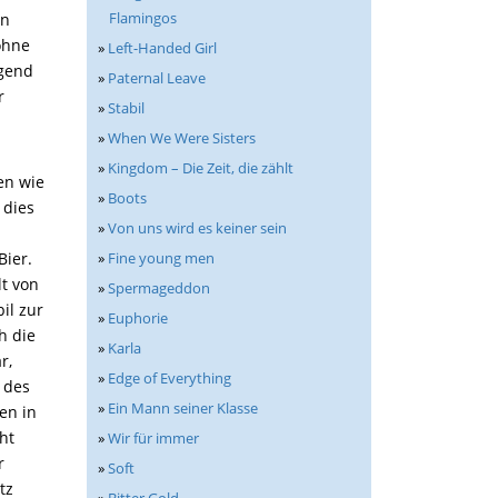
Flamingos
en
ohne
»
Left-Handed Girl
ugend
»
Paternal Leave
r
»
Stabil
»
When We Were Sisters
»
Kingdom – Die Zeit, die zählt
en wie
»
Boots
 dies
»
Von uns wird es keiner sein
Bier.
»
Fine young men
t von
»
Spermageddon
il zur
»
Euphorie
h die
»
Karla
r,
»
Edge of Everything
 des
»
Ein Mann seiner Klasse
en in
ht
»
Wir für immer
r
»
Soft
tz