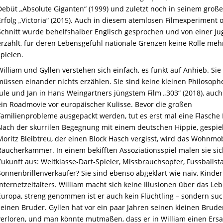
Debüt „Absolute Giganten“ (1999) und zuletzt noch in seinem groß
Erfolg „Victoria“ (2015). Auch in diesem atemlosen Filmexperiment 
Schnitt wurde behelfshalber Englisch gesprochen und von einer J
erzählt, für deren Lebensgefühl nationale Grenzen keine Rolle meh
spielen.
William und Gyllen verstehen sich einfach, es funkt auf Anhieb. Sie
müssen einander nichts erzählen. Sie sind keine kleinen Philosoph
Jule und Jan in Hans Weingartners jüngstem Film „303“ (2018), auch
ein Roadmovie vor europäischer Kulisse. Bevor die großen
Familienprobleme ausgepackt werden, tut es erst mal eine Flasche 
Nach der skurrilen Begegnung mit einem deutschen Hippie, gespiel
Moritz Bleibtreu, der einen Block Hasch vergisst, wird das Wohnmob
Räucherkammer. In einem bekifften Assoziationsspiel malen sie sic
Zukunft aus: Weltklasse-Dart-Spieler, Missbrauchsopfer, Fussballsta
Sonnenbrillenverkäufer? Sie sind ebenso abgeklärt wie naiv, Kinder
Internetzeitalters. William macht sich keine Illusionen über das Leb
Europa, streng genommen ist er auch kein Flüchtling – sondern suc
seinen Bruder. Gyllen hat vor ein paar Jahren seinen kleinen Brude
verloren, und man könnte mutmaßen, dass er in William einen Ersa