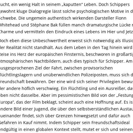
sucht, ein wenig Halt in seinem „kaputten“ Leben. Doch Schippers
gewohnt kluge Dialogregie lässt solche psychologischen Motive in 
Schwebe. Die ungemein authentisch wirkenden Darsteller Fionn
Whitehead und Stéphane Bak füllen manch dramaturgische Lücke 
Charme und vermitteln den Eindruck eines Lebens im Hier und Jetz
Doch eben diese Unbeschwertheit erweist sich notwendig als Illusio
der Realität nicht standhält. Aus dem Leben in den Tag hinein wird
Reise ins Herz der europäischen Finsternis, beschworen in großarti
atmosphärischen Nachtbildern, auch dies typisch für Schipper. Am
ausgesprochenen Ziel der Fahrt, zwischen provisorischen
Flüchtlingslagern und unüberwindlichen Polizeiposten, muss sich 
Freundschaft bewähren. Der eine wird sich seiner Privilegien bewus
der andere höflich verschwieg. Ein Flüchtling und ein Ausreißer, das
eben nicht dasselbe. Aber im pessimistischen Bild von der „Festun
Europa“, das der Film beklagt, scheint auch eine Hoffnung auf. Es is
andere Bild einer Jugend, die über den selbstverständlichen Austa
zueinander findet, sich über Grenzen hinwegsetzt und dafür auch
Gefahren in Kauf nimmt. Indem Schipper sein Freundschaftsideal
endgültig in einen globalen Kontext stellt, mutet er sich und seinen