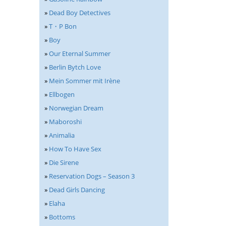
»
Dead Boy Detectives
»
T・P Bon
»
Boy
»
Our Eternal Summer
»
Berlin Bytch Love
»
Mein Sommer mit Irène
»
Ellbogen
»
Norwegian Dream
»
Maboroshi
»
Animalia
»
How To Have Sex
»
Die Sirene
»
Reservation Dogs – Season 3
»
Dead Girls Dancing
»
Elaha
»
Bottoms