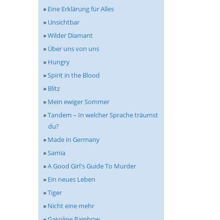
»
Eine Erklärung für Alles
»
Unsichtbar
»
Wilder Diamant
»
Über uns von uns
»
Hungry
»
Spirit in the Blood
»
Blitz
»
Mein ewiger Sommer
»
Tandem – In welcher Sprache träumst
du?
»
Made in Germany
»
Samia
»
A Good Girl's Guide To Murder
»
Ein neues Leben
»
Tiger
»
Nicht eine mehr
»
Gasoline Rainbow