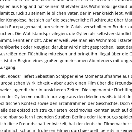
Gyllen aus England hat seinem Stiefvater das Wohnmobil geklaut u
damit zurück zu seinem leiblichen Vater, der in Frankreich lebt. Wil
der Kongolese, hat sich auf die beschwerliche Fluchtroute über Ma
nach Europa gemacht, um seinen in Calais verschollenen Bruder z
suchen. Die Wohlstandsprivilegien, die Gyllen als selbstverständlic
nimmt, kennt er nicht. Aber er weiß, wie man ein Wohnmobil starte
Dankbarkeit oder Neugier, darüber wird nicht gesprochen, lässt de
Ausreißer den Flüchtling mitreisen und bringt ihn illegal über die 
Es ist der Beginn eines großen gemeinsamen Abenteuers mit ung
Ausgang.
Mit „Roads“ liefert Sebastian Schipper eine Momentaufnahme aus 
europäischen Wirklichkeit – aber auch einen Film über die Freunds
zweier Jugendlicher in unsicheren Zeiten. Die sogenannte Flüchtling
von der Gyllen vermutlich nur vage aus den Medien weiß, bildet d
politischen Kontext sowie den Erzählrahmen der Geschichte. Doch 
Teile des episodisch strukturierten Roadmovies könnten auch auf 
scheinbar so fern liegenden Straßen Berlins oder Hamburgs spiele
sich diese Freundschaft entwickelt, hat der deutsche Filmemacher 
so ähnlich schon in früheren Filmen durchgespielt, bereits in sein