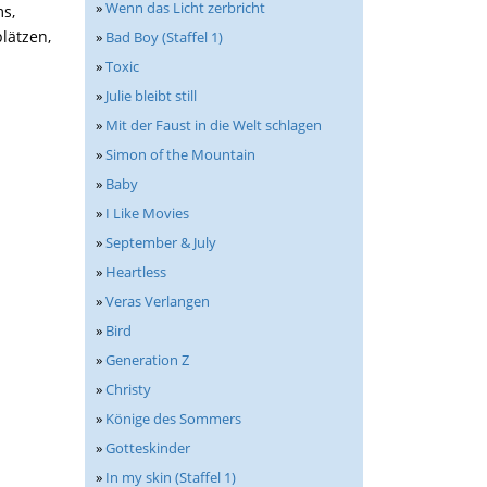
»
Wenn das Licht zerbricht
ms,
lätzen,
»
Bad Boy (Staffel 1)
»
Toxic
»
Julie bleibt still
»
Mit der Faust in die Welt schlagen
»
Simon of the Mountain
»
Baby
»
I Like Movies
»
September & July
»
Heartless
»
Veras Verlangen
»
Bird
»
Generation Z
»
Christy
»
Könige des Sommers
»
Gotteskinder
»
In my skin (Staffel 1)