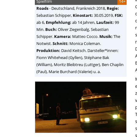
Spielfilm
14+
Roads
-
Deutschland, Frankreich
2018,
Regie:
Sebastian Schipper
,
Kinostart:
30.05.2019,
FSK:
ab 6,
Empfehlung:
ab 14 Jahren,
Laufzeit:
99
Min.
Buch:
Oliver Ziegenbalg, Sebastian
Schipper.
Kamera:
Matteo Cocco.
Musik:
The
Notwist.
Schnitt:
Monica Coleman.
Produktion:
David Keitsch. Darsteller*innen:
Fionn Whitehead (Gyllen), Stéphane Bak
(William), Moritz Bleibtreu (Luttger), Ben Chaplin
(Paul), Marie Burchard (Valerie) u. a.