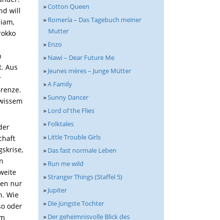
»
Cotton Queen
nd will
»
Romería – Das Tagebuch meiner
liam,
Mutter
rokko
»
Enzo
u
h
»
Nawi – Dear Future Me
t. Aus
»
Jeunes mères – Junge Mütter
r
»
A Family
Grenze.
»
Sunny Dancer
ewissem
»
Lord of the Flies
»
Folktales
der
»
Little Trouble Girls
chaft
skrise,
»
Das fast normale Leben
en
»
Run me wild
weite
»
Stranger Things (Staffel 5)
den nur
»
Jupiter
n. Wie
»
Die jüngste Tochter
so oder
»
Der geheimnisvolle Blick des
em