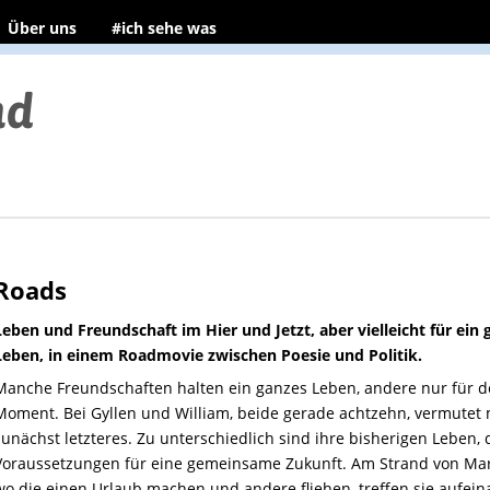
Über uns
#ich sehe was
Roads
Leben und Freundschaft im Hier und Jetzt, aber vielleicht für ein 
Leben, in einem Roadmovie zwischen Poesie und Politik.
Manche Freundschaften halten ein ganzes Leben, andere nur für 
Moment. Bei Gyllen und William, beide gerade achtzehn, vermutet
zunächst letzteres. Zu unterschiedlich sind ihre bisherigen Leben, 
Voraussetzungen für eine gemeinsame Zukunft. Am Strand von Mar
wo die einen Urlaub machen und andere fliehen, treffen sie aufein