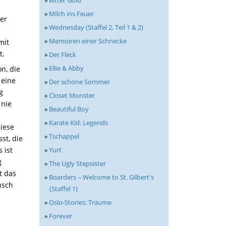
»
Bitter Gold
»
Milch ins Feuer
der
»
Wednesday (Staffel 2, Teil 1 & 2)
»
Memoiren einer Schnecke
mit
t.
»
Der Fleck
»
Ellie & Abby
n, die
 eine
»
Der schöne Sommer
g
»
Closet Monster
 nie
»
Beautiful Boy
»
Karate Kid: Legends
diese
»
Tschappel
st, die
 ist
»
Yurt
g
»
The Ugly Stepsister
t das
»
Boarders ‒ Welcome to St. Gilbert's
usch
(Staffel 1)
»
Oslo-Stories: Träume
»
Forever