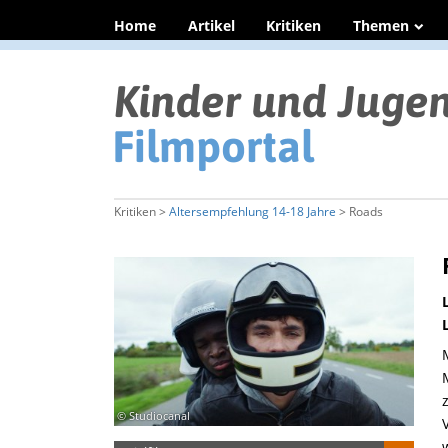
Home
Artikel
Kritiken
Themen
Kritiken >
Altersempfehlung 14-18 Jahre
> Roads
© Studiocanal