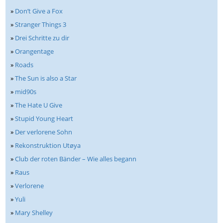
»
Don’t Give a Fox
»
Stranger Things 3
»
Drei Schritte zu dir
»
Orangentage
»
Roads
»
The Sun is also a Star
»
mid90s
»
The Hate U Give
»
Stupid Young Heart
»
Der verlorene Sohn
»
Rekonstruktion Utøya
»
Club der roten Bänder – Wie alles begann
»
Raus
»
Verlorene
»
Yuli
»
Mary Shelley