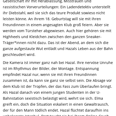
Gesellschaft ihr mit Herablassung, Misstrauen und
rassistischen Vorverurteilungen: Ein Ladendetektiv unterstellt
ihr Diebstahl, weil sie sich das teure Produkt sowieso nicht
leisten könne. An ihrem 18. Geburtstag will sie mit ihren
Freundinnen in einem angesagten Klub groß feiern. Aber sie
werden vom Türsteher abgewiesen. Auch hier gehören sie mit
Highheels und Kleidchen zwischen den ganzen Sneaker-
Träger*innen nicht dazu. Das ist der Abend, an dem sich die
ganze aufgestaute Wut entlädt und Hazals Leben aus der Bahn
geschleudert wird.
Die Kamera ist immer ganz nah bei Hazal. Ihre nervöse Unruhe
ist im Rhythmus der Bilder, der Montage. Entspannung
empfindet Hazal nur, wenn sie mit ihren Freundinnen
zusammen ist, da kann sie ganz sie selbst sein. Die Absage vor
dem Klub ist der Tropfen, der das Fass zum Überlaufen bringt.
Als Hazal danach von einem jungen Studenten in der U-
Bahnstation sexistisch belästigt wird, wehrt sie sich. Elma
greift ein, doch die Situation eskaliert in einen Gewaltrausch,
der für den Mann tödlich endet. Hazal flüchtet daraufhin ins