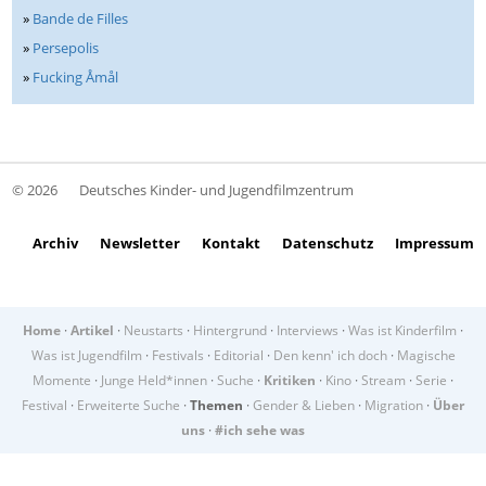
»
Bande de Filles
»
Persepolis
»
Fucking Åmål
© 2026
Deutsches Kinder- und Jugendfilmzentrum
Archiv
Newsletter
Kontakt
Datenschutz
Impressum
Home
·
Artikel
·
Neustarts
·
Hintergrund
·
Interviews
·
Was ist Kinderfilm
·
Was ist Jugendfilm
·
Festivals
·
Editorial
·
Den kenn' ich doch
·
Magische
Momente
·
Junge Held*innen
·
Suche
·
Kritiken
·
Kino
·
Stream
·
Serie
·
Festival
·
Erweiterte Suche
·
Themen
·
Gender & Lieben
·
Migration
·
Über
uns
·
#ich sehe was