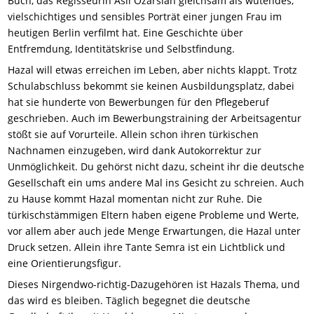
Buch, das Regisseurin Aslı Özarslan gleichsam als wütendes,
vielschichtiges und sensibles Porträt einer jungen Frau im
heutigen Berlin verfilmt hat. Eine Geschichte über
Entfremdung, Identitätskrise und Selbstfindung.
Hazal will etwas erreichen im Leben, aber nichts klappt. Trotz
Schulabschluss bekommt sie keinen Ausbildungsplatz, dabei
hat sie hunderte von Bewerbungen für den Pflegeberuf
geschrieben. Auch im Bewerbungstraining der Arbeitsagentur
stößt sie auf Vorurteile. Allein schon ihren türkischen
Nachnamen einzugeben, wird dank Autokorrektur zur
Unmöglichkeit. Du gehörst nicht dazu, scheint ihr die deutsche
Gesellschaft ein ums andere Mal ins Gesicht zu schreien. Auch
zu Hause kommt Hazal momentan nicht zur Ruhe. Die
türkischstämmigen Eltern haben eigene Probleme und Werte,
vor allem aber auch jede Menge Erwartungen, die Hazal unter
Druck setzen. Allein ihre Tante Semra ist ein Lichtblick und
eine Orientierungsfigur.
Dieses Nirgendwo-richtig-Dazugehören ist Hazals Thema, und
das wird es bleiben. Täglich begegnet die deutsche