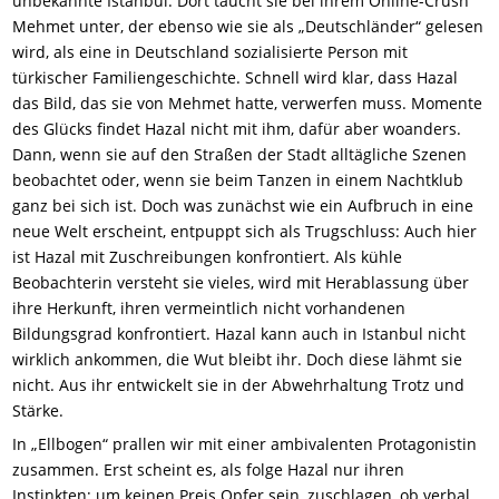
unbekannte Istanbul. Dort taucht sie bei ihrem Online-Crush
Mehmet unter, der ebenso wie sie als „Deutschländer“ gelesen
wird, als eine in Deutschland sozialisierte Person mit
türkischer Familiengeschichte. Schnell wird klar, dass Hazal
das Bild, das sie von Mehmet hatte, verwerfen muss. Momente
des Glücks findet Hazal nicht mit ihm, dafür aber woanders.
Dann, wenn sie auf den Straßen der Stadt alltägliche Szenen
beobachtet oder, wenn sie beim Tanzen in einem Nachtklub
ganz bei sich ist. Doch was zunächst wie ein Aufbruch in eine
neue Welt erscheint, entpuppt sich als Trugschluss: Auch hier
ist Hazal mit Zuschreibungen konfrontiert. Als kühle
Beobachterin versteht sie vieles, wird mit Herablassung über
ihre Herkunft, ihren vermeintlich nicht vorhandenen
Bildungsgrad konfrontiert. Hazal kann auch in Istanbul nicht
wirklich ankommen, die Wut bleibt ihr. Doch diese lähmt sie
nicht. Aus ihr entwickelt sie in der Abwehrhaltung Trotz und
Stärke.
In „Ellbogen“ prallen wir mit einer ambivalenten Protagonistin
zusammen. Erst scheint es, als folge Hazal nur ihren
Instinkten; um keinen Preis Opfer sein, zuschlagen, ob verbal