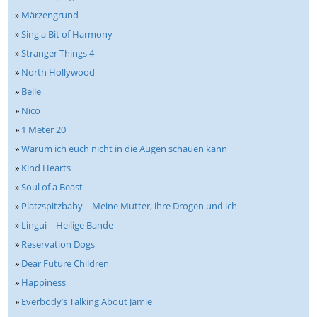
»
Märzengrund
»
Sing a Bit of Harmony
»
Stranger Things 4
»
North Hollywood
»
Belle
»
Nico
»
1 Meter 20
»
Warum ich euch nicht in die Augen schauen kann
»
Kind Hearts
»
Soul of a Beast
»
Platzspitzbaby – Meine Mutter, ihre Drogen und ich
»
Lingui – Heilige Bande
»
Reservation Dogs
»
Dear Future Children
»
Happiness
»
Everbody’s Talking About Jamie