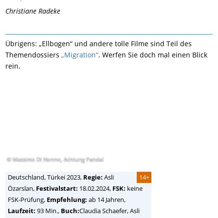
Christiane Radeke
Übrigens: „Ellbogen“ und andere tolle Filme sind Teil des
Themendossiers
„Migration“
. Werfen Sie doch mal einen Blick
rein.
© Massimo Di Nonno, Achtung Panda!
Deutschland, Türkei
2023,
Regie:
Asli
14+
Özarslan
,
Festivalstart:
18.02.2024,
FSK:
keine
FSK-Prüfung,
Empfehlung:
ab 14 Jahren,
Laufzeit:
93 Min.,
Buch:
Claudia Schaefer, Asli