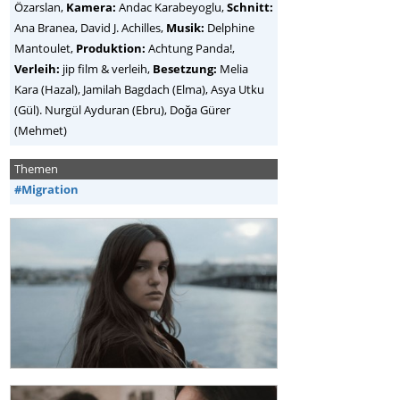
Özarslan,
Kamera:
Andac Karabeyoglu,
Schnitt:
Ana Branea, David J. Achilles,
Musik:
Delphine
Mantoulet,
Produktion:
Achtung Panda!,
Verleih:
jip film & verleih,
Besetzung:
Melia
Kara (Hazal), Jamilah Bagdach (Elma), Asya Utku
(Gül). Nurgül Ayduran (Ebru), Doğa Gürer
(Mehmet)
Themen
#Migration