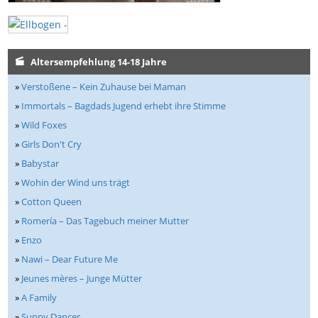
Altersempfehlung 14-18 Jahre
»
Verstoßene – Kein Zuhause bei Maman
»
Immortals – Bagdads Jugend erhebt ihre Stimme
»
Wild Foxes
»
Girls Don't Cry
»
Babystar
»
Wohin der Wind uns trägt
»
Cotton Queen
»
Romería – Das Tagebuch meiner Mutter
»
Enzo
»
Nawi – Dear Future Me
»
Jeunes mères – Junge Mütter
»
A Family
»
Sunny Dancer