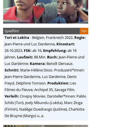
© Cinejoy Movies
Spielfilm
16+
Tori et Lokita
-
Belgien, Frankreich
2022,
Regie:
Jean-Pierre und Luc Dardenne
,
Kinostart:
26.10.2023,
FSK:
ab 16,
Empfehlung:
ab 16
Jahren,
Laufzeit:
88 Min.
Buch:
Jean-Pierre und
Luc Dardenne.
Kamera:
Benoît Dervaux.
Schnitt:
Marie-Hélène Dozo. Produzent*innen:
Jean-Pierre Dardenne, Luc Dardenne, Denis
Freyd, Delphine Tomson.
Produktion:
Les
Filmes du Fleuve, Archipel 35, Savage Film.
Verleih:
Cinejoy Movies. Darsteller*innen: Pablo
Schils (Tori), Joely Mbundu (Lokita), Marc Zinga
(Firmin), Nadège Ouedraogo (Justine), Charlotte
De Bruyne (Margo) u. a.