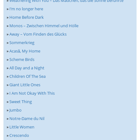
»
Weathering With You – Das Mädchen, das die Sonne berührte
»
I’m no longer here
»
Home Before Dark
»
Monos – Zwischen Himmel und Hölle
»
Away – Vom Finden des Glücks
»
Sommerkrieg
»
Acasă, My Home
»
Scheme Birds
»
All Day and a Night
»
Children Of The Sea
»
Giant Little Ones
»
I Am Not Okay With This
»
Sweet Thing
»
Jumbo
»
Notre-Dame du Nil
»
Little Women
»
Crescendo