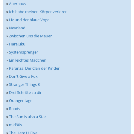
»
Auerhaus
»
Ich habe meinen Körper verloren
»
Liz und der blaue Vogel
»
Nevrland
»
Zwischen uns die Mauer
»
Harajuku
»
Systemsprenger
»
Ein leichtes Mädchen
»
Paranza: Der Clan der Kinder
»
Don’t Give a Fox
»
Stranger Things 3
»
Drei Schritte zu dir
»
Orangentage
»
Roads
»
The Sun is also a Star
»
mid90s
»
The Hate U Give