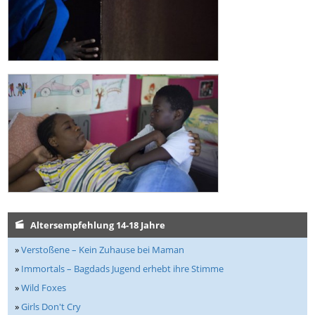
Altersempfehlung 14-18 Jahre
»
Verstoßene – Kein Zuhause bei Maman
»
Immortals – Bagdads Jugend erhebt ihre Stimme
»
Wild Foxes
»
Girls Don't Cry