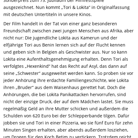
Sonderpreis zum 75. Jubiläum der Filmfestspiele
ausgezeichnet. Nun kommt „Tori & Lokita“ in Originalfassung
mit deutschen Untertiteln in unsere Kinos.
Der Film handelt in der Tat von einer ganz besonderen
Freundschaft zwischen zwei jungen Menschen aus Afrika, aber
nicht nur: Die jugendliche Lokita aus Kamerun und der
elfjährige Tori aus Benin lernen sich auf der Flucht kennen
und geben sich in Belgien als Geschwister aus. Nur so kann
Lokita eine Aufenthaltsgenehmigung erhalten. Denn Tori als
verfolgtes „Hexenkind“ hat das Recht auf Asyl, das dann auf
seine „Schwester“ ausgeweitet werden kann. So proben sie vor
jeder Anhörung ihre erdachte Familiengeschichte, wie Lokita
ihren „Bruder“ aus dem Waisenhaus gerettet hat. Doch die
Anhörungen, die bei Lokita Panikattacken hervorrufen, sind
nicht der einzige Druck, der auf dem Mädchen lastet. Sie muss
regelmäßig Geld an ihre Mutter schicken und außerdem die
Schulden von 620 Euro bei der Schlepperbande tilgen. Dafür
jobben sie und Tori in einer Pizzeria, wo sie fünf Euro für zehn
Minuten Singen erhalten, aber abends außerdem losziehen,
um Drogen für den Koch Betim zu vertickern. Trotzdem reicht