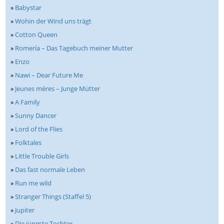
»
Babystar
»
Wohin der Wind uns trägt
»
Cotton Queen
»
Romería – Das Tagebuch meiner Mutter
»
Enzo
»
Nawi – Dear Future Me
»
Jeunes mères – Junge Mütter
»
A Family
»
Sunny Dancer
»
Lord of the Flies
»
Folktales
»
Little Trouble Girls
»
Das fast normale Leben
»
Run me wild
»
Stranger Things (Staffel 5)
»
Jupiter
»
Die jüngste Tochter