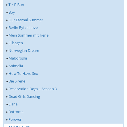
»
T・P Bon
»
Boy
»
Our Eternal Summer
»
Berlin Bytch Love
»
Mein Sommer mit Irène
»
Ellbogen
»
Norwegian Dream
»
Maboroshi
»
Animalia
»
How To Have Sex
»
Die Sirene
»
Reservation Dogs – Season 3
»
Dead Girls Dancing
»
Elaha
»
Bottoms
»
Forever