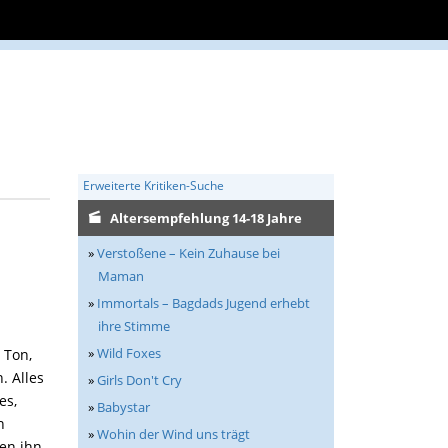
Erweiterte Kritiken-Suche
Altersempfehlung 14-18 Jahre
»
Verstoßene – Kein Zuhause bei
Maman
»
Immortals – Bagdads Jugend erhebt
ihre Stimme
»
Wild Foxes
 Ton,
. Alles
»
Girls Don't Cry
es,
»
Babystar
n
»
Wohin der Wind uns trägt
den ihn