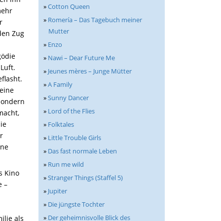
»
Cotton Queen
mehr
»
Romería – Das Tagebuch meiner
r
Mutter
den Zug
»
Enzo
gödie
»
Nawi – Dear Future Me
Luft.
»
Jeunes mères – Junge Mütter
flasht.
»
A Family
eine
»
Sunny Dancer
 sondern
»
Lord of the Flies
macht,
ie
»
Folktales
r
»
Little Trouble Girls
ine
»
Das fast normale Leben
»
Run me wild
s Kino
»
Stranger Things (Staffel 5)
e –
»
Jupiter
»
Die jüngste Tochter
»
Der geheimnisvolle Blick des
ilie als