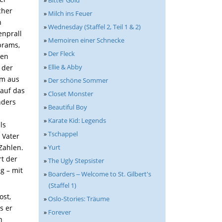
»
Bitter Gold
cher
»
Milch ins Feuer
n
»
Wednesday (Staffel 2, Teil 1 & 2)
enprall
»
Memoiren einer Schnecke
brams,
»
Der Fleck
den
»
Ellie & Abby
 der
ilm aus
»
Der schöne Sommer
 auf das
»
Closet Monster
nders
»
Beautiful Boy
»
Karate Kid: Legends
ls
»
Tschappel
 Vater
Zahlen.
»
Yurt
t der
»
The Ugly Stepsister
g – mit
»
Boarders ‒ Welcome to St. Gilbert's
(Staffel 1)
ost,
»
Oslo-Stories: Träume
s er
»
Forever
n