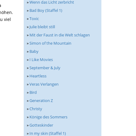
»
Wenn das Licht zerbricht
a
»
Bad Boy (Staffel 1)
rhöhen.
»
Toxic
u viel
»
Julie bleibt still
»
Mit der Faust in die Welt schlagen
»
Simon of the Mountain
»
Baby
»
I Like Movies
»
September & July
»
Heartless
»
Veras Verlangen
»
Bird
»
Generation Z
»
Christy
»
Könige des Sommers
»
Gotteskinder
»
In my skin (Staffel 1)