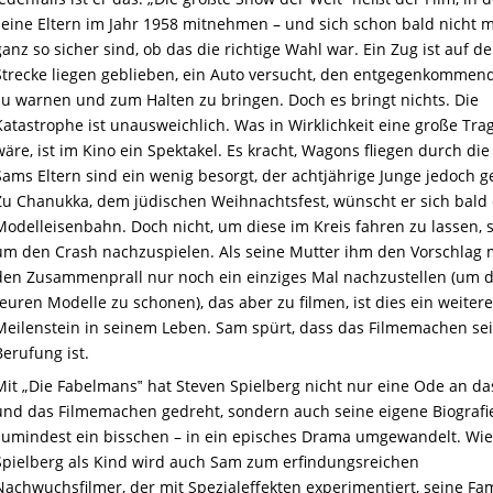
seine Eltern im Jahr 1958 mitnehmen – und sich schon bald nicht 
ganz so sicher sind, ob das die richtige Wahl war. Ein Zug ist auf de
Strecke liegen geblieben, ein Auto versucht, den entgegenkommen
zu warnen und zum Halten zu bringen. Doch es bringt nichts. Die
Katastrophe ist unausweichlich. Was in Wirklichkeit eine große Tra
wäre, ist im Kino ein Spektakel. Es kracht, Wagons fliegen durch die 
Sams Eltern sind ein wenig besorgt, der achtjährige Junge jedoch ge
Zu Chanukka, dem jüdischen Weihnachtsfest, wünscht er sich bald 
Modelleisenbahn. Doch nicht, um diese im Kreis fahren zu lassen,
um den Crash nachzuspielen. Als seine Mutter ihm den Vorschlag 
den Zusammenprall nur noch ein einziges Mal nachzustellen (um d
teuren Modelle zu schonen), das aber zu filmen, ist dies ein weitere
Meilenstein in seinem Leben. Sam spürt, dass das Filmemachen se
Berufung ist.
Mit „Die Fabelmans‟ hat Steven Spielberg nicht nur eine Ode an da
und das Filmemachen gedreht, sondern auch seine eigene Biografi
zumindest ein bisschen – in ein episches Drama umgewandelt. Wie
Spielberg als Kind wird auch Sam zum erfindungsreichen
Nachwuchsfilmer, der mit Spezialeffekten experimentiert, seine Fam