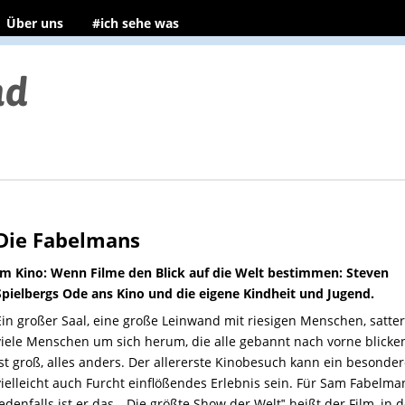
Über uns
#ich sehe was
Die Fabelmans
Im Kino: Wenn Filme den Blick auf die Welt bestimmen: Steven
Spielbergs Ode ans Kino und die eigene Kindheit und Jugend.
Ein großer Saal, eine große Leinwand mit riesigen Menschen, satter
viele Menschen um sich herum, die alle gebannt nach vorne blicken
ist groß, alles anders. Der allererste Kinobesuch kann ein besonder
vielleicht auch Furcht einflößendes Erlebnis sein. Für Sam Fabelma
jedenfalls ist er das. „Die größte Show der Welt‟ heißt der Film, in 