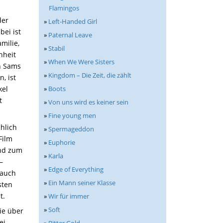
Flamingos
der
»
Left-Handed Girl
bei ist
»
Paternal Leave
milie,
»
Stabil
nheit
»
When We Were Sisters
in Sams
»
Kingdom – Die Zeit, die zählt
, ist
»
Boots
kel
t
»
Von uns wird es keiner sein
»
Fine young men
hlich
»
Spermageddon
Film
»
Euphorie
ind zum
»
Karla
–
»
Edge of Everything
(auch
»
Ein Mann seiner Klasse
sten
t.
»
Wir für immer
»
Soft
ie über
ei