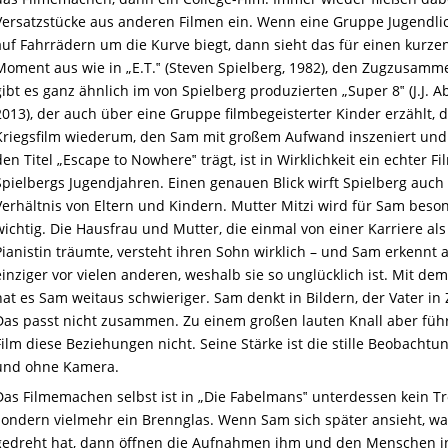
Versatzstücke aus anderen Filmen ein. Wenn eine Gruppe Jugendli
auf Fahrrädern um die Kurve biegt, dann sieht das für einen kurze
Moment aus wie in „E.T.‟ (Steven Spielberg, 1982), den Zugzusamm
gibt es ganz ähnlich im von Spielberg produzierten „Super 8‟ (J.J. A
2013), der auch über eine Gruppe filmbegeisterter Kinder erzählt, 
Kriegsfilm wiederum, den Sam mit großem Aufwand inszeniert und
den Titel „Escape to Nowhere‟ trägt, ist in Wirklichkeit ein echter F
Spielbergs Jugendjahren. Einen genauen Blick wirft Spielberg auch
Verhältnis von Eltern und Kindern. Mutter Mitzi wird für Sam beso
wichtig. Die Hausfrau und Mutter, die einmal von einer Karriere als
Pianistin träumte, versteht ihren Sohn wirklich – und Sam erkennt a
einziger vor vielen anderen, weshalb sie so unglücklich ist. Mit dem
hat es Sam weitaus schwieriger. Sam denkt in Bildern, der Vater in 
Das passt nicht zusammen. Zu einem großen lauten Knall aber führ
Film diese Beziehungen nicht. Seine Stärke ist die stille Beobachtun
und ohne Kamera.
Das Filmemachen selbst ist in „Die Fabelmans‟ unterdessen kein Tr
sondern vielmehr ein Brennglas. Wenn Sam sich später ansieht, wa
gedreht hat, dann öffnen die Aufnahmen ihm und den Menschen i