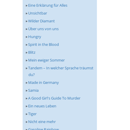
»
Eine Erklärung für Alles
»
Unsichtbar
»
Wilder Diamant
»
Über uns von uns
»
Hungry
»
Spirit in the Blood
»
Blitz
»
Mein ewiger Sommer
»
Tandem – In welcher Sprache träumst
du?
»
Made in Germany
»
Samia
»
A Good Girl's Guide To Murder
»
Ein neues Leben
»
Tiger
»
Nicht eine mehr
»
Gasoline Rainbow