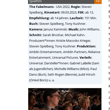
Spielfilm
14+
The Fabelmans
-
USA
2022,
Regie:
Steven
Spielberg
,
Kinostart:
09.03.2023,
FSK:
ab 12,
Empfehlung:
ab 14 Jahren,
Laufzeit:
151 Min.
Buch:
Steven Spielberg, Tony Kushner.
Kamera:
Janusz Kaminski.
Musik:
John Williams.
Schnitt:
Sarah Broshar, Michael Kahn.
Produzent*innen: Kristie Macosko Krieger,
Steven Spielberg, Tony Kushner.
Produktion:
Amblin Entertainment, Amblin Partners, Reliance
Entertainment, Universal Pictures.
Verleih:
Universal. Darsteller*innen: Gabriel LaBelle (Sam
als Jugendlicher), Michelle Williams (Mitzi), Paul
Dano (Burt), Seth Rogen (Bennie), Judd Hirsch
(Onkel Boris) u. a.