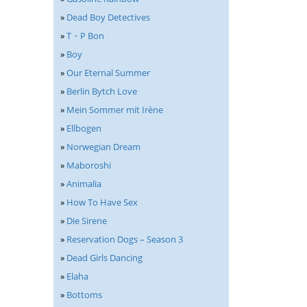
»
Dead Boy Detectives
»
T・P Bon
»
Boy
»
Our Eternal Summer
»
Berlin Bytch Love
»
Mein Sommer mit Irène
»
Ellbogen
»
Norwegian Dream
»
Maboroshi
»
Animalia
»
How To Have Sex
»
Die Sirene
»
Reservation Dogs – Season 3
»
Dead Girls Dancing
»
Elaha
»
Bottoms