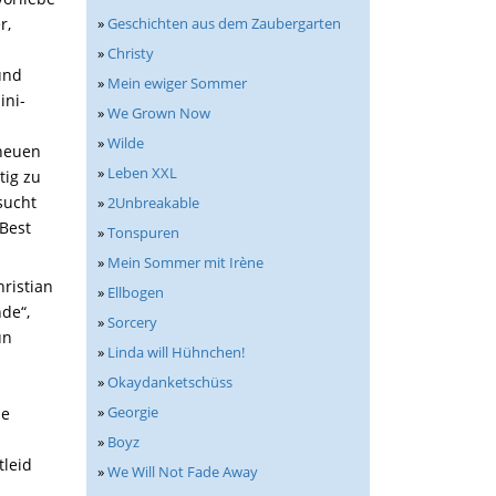
»
Geschichten aus dem Zaubergarten
r,
»
Christy
und
»
Mein ewiger Sommer
ini-
»
We Grown Now
»
Wilde
 neuen
»
Leben XXL
tig zu
sucht
»
2Unbreakable
(Best
»
Tonspuren
»
Mein Sommer mit Irène
ristian
»
Ellbogen
nde“,
»
Sorcery
un
»
Linda will Hühnchen!
»
Okaydanketschüss
»
Georgie
he
»
Boyz
tleid
»
We Will Not Fade Away