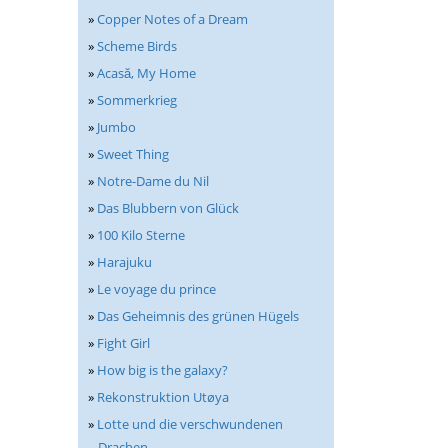
»
Copper Notes of a Dream
»
Scheme Birds
»
Acasă, My Home
»
Sommerkrieg
»
Jumbo
»
Sweet Thing
»
Notre-Dame du Nil
»
Das Blubbern von Glück
»
100 Kilo Sterne
»
Harajuku
»
Le voyage du prince
»
Das Geheimnis des grünen Hügels
»
Fight Girl
»
How big is the galaxy?
»
Rekonstruktion Utøya
»
Lotte und die verschwundenen
Drachen