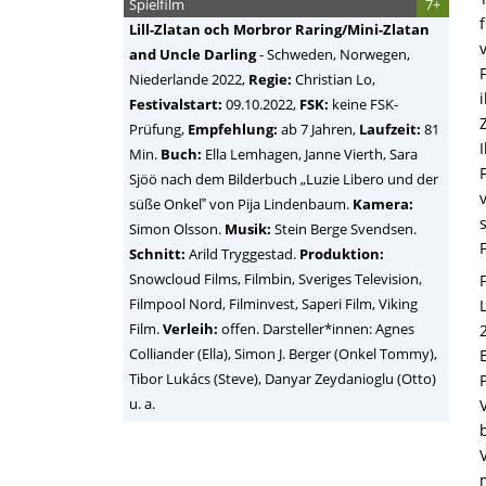
Spielfilm
7+
Lill-Zlatan och Morbror Raring/Mini-Zlatan
and Uncle Darling
-
Schweden, Norwegen,
Niederlande
2022,
Regie:
Christian Lo
,
Festivalstart:
09.10.2022,
FSK:
keine FSK-
Prüfung,
Empfehlung:
ab 7 Jahren,
Laufzeit:
81
Min.
Buch:
Ella Lemhagen, Janne Vierth, Sara
Sjöö nach dem Bilderbuch „Luzie Libero und der
süße Onkel‟ von Pija Lindenbaum.
Kamera:
Simon Olsson.
Musik:
Stein Berge Svendsen.
Schnitt:
Arild Tryggestad.
Produktion:
Snowcloud Films, Filmbin, Sveriges Television,
Filmpool Nord, Filminvest, Saperi Film, Viking
Film.
Verleih:
offen. Darsteller*innen: Agnes
Colliander (Ella), Simon J. Berger (Onkel Tommy),
Tibor Lukács (Steve), Danyar Zeydanioglu (Otto)
u. a.