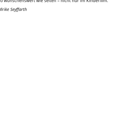
so wünschenswert wie selten – nicht nur im Kinderfilm.
Ulrike Seyffarth