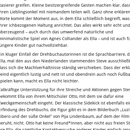
Rasierer greifen. Kleine besitzergreifende Gesten machen klar, dass
ihren Lieblingsonkel mit niemandem teilen will. Ganz ohne erkläre
Worte kommt der Moment aus, in dem Ella schließlich begreift, was 
ihrer ichbezogenen Haltung anrichtet. Das alles wirkt sehr echt un
überzeugend – auch durch das umwerfend natürliche und
minimalistische Spiel von Agnes Colliander als Ella – und ist auch f
jüngere Kinder gut nachvollziehbar.
Ein kluger Einfall der Drehbuchautorinnen ist die Sprachbarriere, d
Ella, mal den aus den Niederlanden stammenden Steve ausschließt
dass sich die Machtverhältnisse ständig verschieben. Dass der erkl
Feind eigentlich lustig und nett ist und obendrein auch noch Fußba
spielen kann, macht es Ella nicht leichter.
Tatkräftige Unterstützung für ihre Streiche und Aktionen gegen Ste
bekommt Ella von ihrem Mitschüler Otto, mit dem sie dafür eine
Zweckgemeinschaft eingeht. Der klassische Sidekick ist ebenfalls e
Erfindung des Drehbuchs, die Figur gibt es in dem Bilderbuch „Luz
Libero und der süße Onkel‟ von Pija Lindenbaum, auf dem der Film
beruht, nicht. Otto hat keine Freund*innen, aber nicht aus freien S
wie Ella, die sämtliche Kontaktversuche anderer Kinder einfach igno