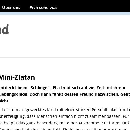
Über uns
#ich sehe was
Mini-Zlatan
Entdeckt beim „Schlingel‟: Ella freut sich auf viel Zeit mit ihrem
Lieblingsonkel. Doch dann funkt dessen Freund dazwischen. Geht 
nicht!
Ella ist ein aufgewecktes Kind mit einer starken Persönlichkeit und 
Überzeugung, dass Menschen einfach nicht zusammenpassen. Für 
selbst gilt das ganz besonders, mit einer Ausnahme: Mit ihrem Onk
Tommy versteht sie sich perfekt. Sie teilen denselben Humor, eine 