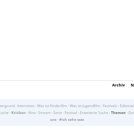
Archiv
N
tergrund
·
Interviews
·
Was ist Kinderfilm
·
Was ist Jugendfilm
·
Festivals
·
Editorial
Suche
·
Kritiken
·
Kino
·
Stream
·
Serie
·
Festival
·
Erweiterte Suche
·
Themen
·
Gen
uns
·
#ich sehe was