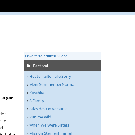
Erweiterte Kritiken-Suche
Festival
»
Heute heißen alle Sorry
»
Mein Sommer bei Nonna
»
Koschka
ja gar
»
A Family
»
Atlas des Universums
der
»
Run me wild
sie
»
When We Were Sisters
el
»
Mission Sternenhimmel
Vorliebe