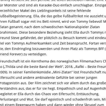
für Monster und sind als Karaoke-Duo einfach unschlagbar. Einzige
verzeihlicher Makel des Lieblingsonkels ist seine fehlende
Fußballbegeisterung. Ella, die das gelbe Fußballtrikot nie auszieht 
ihren Fußball sogar mit ins Bett nimmt, wird von Tommy liebevoll M
Zlatan genannt, nach dem schwedischen Nationalspieler Zlatan
Ibrahimović. Diese besondere Beziehung sieht Ella durch Tommys
Freund Steve gefährdet, der plötzlich zu Besuch kommt und eindeu
viel von Tommys Aufmerksamkeit und Zeit beansprucht. Fortan ver
sie, den Eindringling loszuwerden und ihren Platz als Tommys BFF 
Friend Forever) zu verteidigen.
Freundschaft ist ein Kernthema des norwegischen Filmemachers Ch
Lo („Thilda und die beste Band der Welt“, 2018, „Rafiki – Beste Freu
2009). In seiner Familienkomödie „Mini-Zlatan“ löst Freundschaft n
Eifersucht und andere ambivalente Gefühle bei seiner jungen
Protagonistin aus. Der Film zeichnet sich vor allem durch das große
Verständnis aus, das er für sie hegt. Empathisch und auf Augenhö
begleitet er Ella durch das Chaos von Eifersucht, Enttäuschung,
Verlustangst und Wut. Sie darf egoistisch und schadenfroh sein, Mi
mit einem Regenwurm haben und dann wieder ohne Skrupel zum