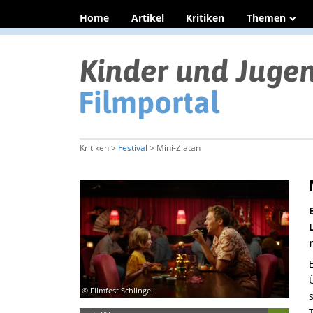
Home
Artikel
Kritiken
Themen
Kritiken >
Festival
> Mini-Zlatan
© Filmfest Schlingel