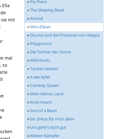
»
Pia Piano
 Ella
»
The Sleeping Beast
nde
»
Animal
sie mit
»
Mini-Zlatan
d
»
Dounia und die Prinzessin von Aleppo
ür
»
Playground
»
Die Tochter der Sonne
ie mal
»
Wild Roots
, so
»
Taubes Gestein
ärte
»
A wie Apfel
ll
»
Comedy Queen
»
Mein kleines Land
ve
»
Kind Hearts
ine
»
Soul of a Beast
ie
»
Ein Zirkus für mich allein
»
Uns geht‘s doch gut
tücken
»
Kleiner Kämpfer
riert.