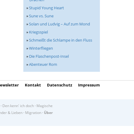
»
Stupid Young Heart
»
Sune vs. Sune
»
Solan und Ludvig – Auf zum Mond
»
Kriegsspiel
»
Schmeißt die Schlampe in den Fluss
»
Winterfliegen
»
Die Flaschenpost-Insel
»
Abenteuer Rom
ewsletter
Kontakt
Datenschutz
Impressum
·
Den kenn' ich doch
·
Magische
der & Lieben
·
Migration
·
Über