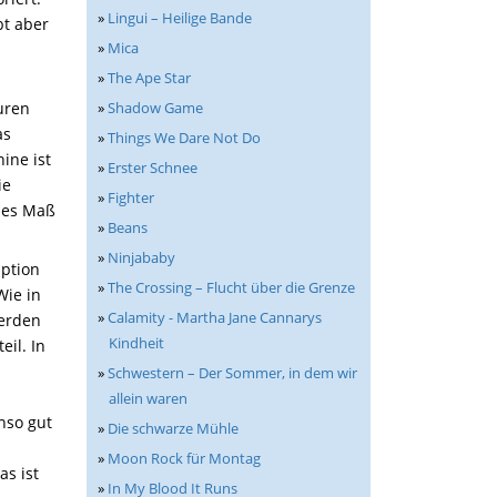
»
Lingui – Heilige Bande
bt aber
»
Mica
d
»
The Ape Star
uren
»
Shadow Game
as
»
Things We Dare Not Do
ine ist
»
Erster Schnee
ie
»
Fighter
mes Maß
»
Beans
»
Ninjababy
aption
»
The Crossing – Flucht über die Grenze
Wie in
»
Calamity - Martha Jane Cannarys
werden
Kindheit
eil. In
»
Schwestern – Der Sommer, in dem wir
allein waren
enso gut
»
Die schwarze Mühle
»
Moon Rock für Montag
as ist
»
In My Blood It Runs