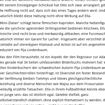
Mit seinem Einzelgänger-Schicksal hat Otto sich zwar arrangiert, gi
die Hoffnung nicht auf, dass sich das eines Tages ändern wird. Un
natürlich bleibt diese Haltung nicht ohne Wirkung auf Ella.
„Mini-Zlatan“ schlägt keine filmischen Kapriolen. Manche Nebenfig
wie die synchron agierenden Drillingsonkel bedienen Klischees, Ell
Streiche sind recht brav und merkwürdig altbacken, eine Furzmasch
natürlich immer ein Garant für Lacher. Insgesamt aber verzichtet d
Komödie auf stereotypen Klamauk und Action ist auf ein angeneh
reduziert von Pija Lindenbaum.
Was den Film heraushebt, ist ein Aspekt, der den Regisseur zur Ad
des gerade mal 34 Seiten umfassenden Bilderbuchs motiviert hat: 
allen Kinderbüchern der schwedischen Autorin Pija Lindenbaum 
hier Geschlechterrollen hinterfragt, ist Diversität ein fester Bestandt
der Verfilmung bleiben Tommys und Steves gleichgeschlechtliche
Beziehung und diverse Menschen wie Majsa aus dem Friseursalon
beiläufig erzählte Tatsachen. Ella in ihrem Fußballtrikot könnte eb
ein Junge sein, das ist letztlich egal. Gelebte Vielfalt, ganz
selbstverständlich etabliert, ohne explizit thematisiert zu werden, d