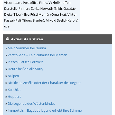
Visionteam, Postoffice Films.
Verleih:
offen.
Darsteller*innen: Zorka Horváth (Niki), Gusztáv
Dietz (Tibor), Éva Füsti Molnár (Oma Éva), Viktor
Kassai (Pali, Tibors Bruder), Mikold Szelid (Karola)
u. a.
Aktuellste Kritiken
»
Mein Sommer bei Nonna
»
Verstoßene – Kein Zuhause bei Maman
»
Plitsch Platsch Forever!
»
Heute heißen alle Sorry
»
Nulpen
»
Die kleine Amélie oder der Charakter des Regens
»
Koschka
»
Hoppers
»
Die Legende des Wüstenkindes
»
Immortals – Bagdads Jugend erhebt ihre Stimme