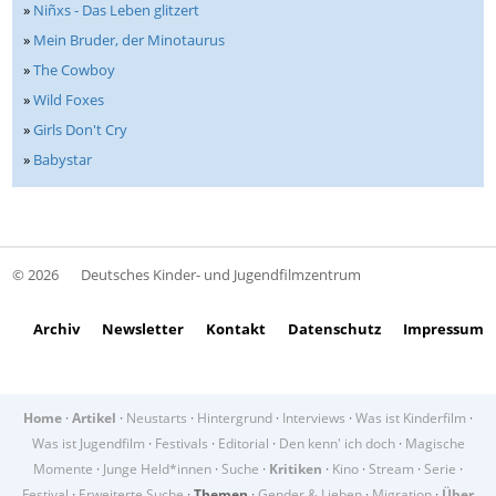
»
Niñxs - Das Leben glitzert
»
Mein Bruder, der Minotaurus
»
The Cowboy
»
Wild Foxes
»
Girls Don't Cry
»
Babystar
© 2026
Deutsches Kinder- und Jugendfilmzentrum
Archiv
Newsletter
Kontakt
Datenschutz
Impressum
Home
·
Artikel
·
Neustarts
·
Hintergrund
·
Interviews
·
Was ist Kinderfilm
·
Was ist Jugendfilm
·
Festivals
·
Editorial
·
Den kenn' ich doch
·
Magische
Momente
·
Junge Held*innen
·
Suche
·
Kritiken
·
Kino
·
Stream
·
Serie
·
Festival
·
Erweiterte Suche
·
Themen
·
Gender & Lieben
·
Migration
·
Über