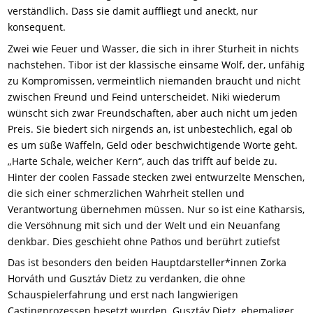
verständlich. Dass sie damit auffliegt und aneckt, nur
konsequent.
Zwei wie Feuer und Wasser, die sich in ihrer Sturheit in nichts
nachstehen. Tibor ist der klassische einsame Wolf, der, unfähig
zu Kompromissen, vermeintlich niemanden braucht und nicht
zwischen Freund und Feind unterscheidet. Niki wiederum
wünscht sich zwar Freundschaften, aber auch nicht um jeden
Preis. Sie biedert sich nirgends an, ist unbestechlich, egal ob
es um süße Waffeln, Geld oder beschwichtigende Worte geht.
„Harte Schale, weicher Kern“, auch das trifft auf beide zu.
Hinter der coolen Fassade stecken zwei entwurzelte Menschen,
die sich einer schmerzlichen Wahrheit stellen und
Verantwortung übernehmen müssen. Nur so ist eine Katharsis,
die Versöhnung mit sich und der Welt und ein Neuanfang
denkbar. Dies geschieht ohne Pathos und berührt zutiefst
Das ist besonders den beiden Hauptdarsteller*innen Zorka
Horváth und Gusztáv Dietz zu verdanken, die ohne
Schauspielerfahrung und erst nach langwierigen
Castingprozessen besetzt wurden. Gusztáv Dietz, ehemaliger