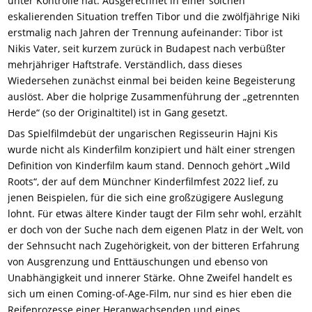
unter Kontrolle hat. Ausgerechnet in einer solchen
eskalierenden Situation treffen Tibor und die zwölfjährige Niki
erstmalig nach Jahren der Trennung aufeinander: Tibor ist
Nikis Vater, seit kurzem zurück in Budapest nach verbüßter
mehrjähriger Haftstrafe. Verständlich, dass dieses
Wiedersehen zunächst einmal bei beiden keine Begeisterung
auslöst. Aber die holprige Zusammenführung der „getrennten
Herde“ (so der Originaltitel) ist in Gang gesetzt.
Das Spielfilmdebüt der ungarischen Regisseurin Hajni Kis
wurde nicht als Kinderfilm konzipiert und hält einer strengen
Definition von Kinderfilm kaum stand. Dennoch gehört „Wild
Roots“, der auf dem Münchner Kinderfilmfest 2022 lief, zu
jenen Beispielen, für die sich eine großzügigere Auslegung
lohnt. Für etwas ältere Kinder taugt der Film sehr wohl, erzählt
er doch von der Suche nach dem eigenen Platz in der Welt, von
der Sehnsucht nach Zugehörigkeit, von der bitteren Erfahrung
von Ausgrenzung und Enttäuschungen und ebenso von
Unabhängigkeit und innerer Stärke. Ohne Zweifel handelt es
sich um einen Coming-of-Age-Film, nur sind es hier eben die
Reifeprozesse einer Heranwachsenden und eines