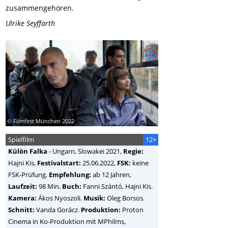
zusammengehören.
Ulrike Seyffarth
© Filmfest München 2022
Spielfilm
12+
Külön Falka
-
Ungarn, Slowakei
2021,
Regie:
Hajni Kis
,
Festivalstart:
25.06.2022,
FSK:
keine
FSK-Prüfung,
Empfehlung:
ab 12 Jahren,
Laufzeit:
98 Min.
Buch:
Fanni Szántó, Hajni Kis.
Kamera:
Ákos Nyoszoli.
Musik:
Oleg Borsos.
Schnitt:
Vanda Gorácz.
Produktion:
Proton
Cinema in Ko-Produktion mit MPhilms,