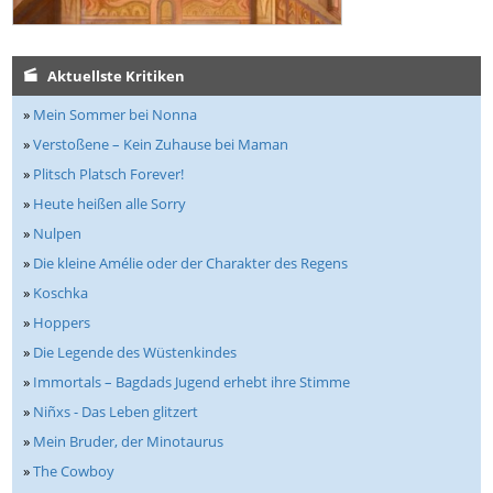
Aktuellste Kritiken
»
Mein Sommer bei Nonna
»
Verstoßene – Kein Zuhause bei Maman
»
Plitsch Platsch Forever!
»
Heute heißen alle Sorry
»
Nulpen
»
Die kleine Amélie oder der Charakter des Regens
»
Koschka
»
Hoppers
»
Die Legende des Wüstenkindes
»
Immortals – Bagdads Jugend erhebt ihre Stimme
»
Niñxs - Das Leben glitzert
»
Mein Bruder, der Minotaurus
»
The Cowboy