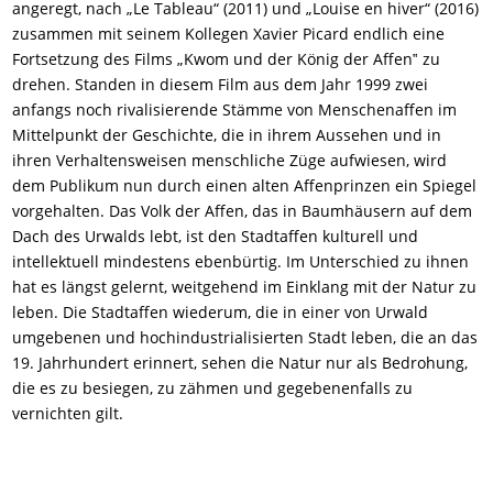
angeregt, nach „Le Tableau“ (2011) und „Louise en hiver“ (2016)
zusammen mit seinem Kollegen Xavier Picard endlich eine
Fortsetzung des Films „Kwom und der König der Affen‟ zu
drehen. Standen in diesem Film aus dem Jahr 1999 zwei
anfangs noch rivalisierende Stämme von Menschenaffen im
Mittelpunkt der Geschichte, die in ihrem Aussehen und in
ihren Verhaltensweisen menschliche Züge aufwiesen, wird
dem Publikum
nun
durch einen alten Affenprinzen ein Spiegel
vorgehalten. Das Volk der Affen, das in Baumhäusern auf dem
Dach des Urwalds lebt, ist den Stadt
affen
kulturell und
intellektuell mindestens ebenbürtig. Im Unterschied zu ihnen
hat es längst gelernt, weitgehend im Einklang mit der Natur zu
leben. Die
Stadtaffen
wiederum, die in einer von Urwald
umgebenen und hochindustrialisierten Stadt leben, die an das
19. Jahrhundert erinnert, sehen die Natur nur als Bedrohung,
die es zu besiegen, zu zähmen und gegebenenfalls zu
vernichten gilt.