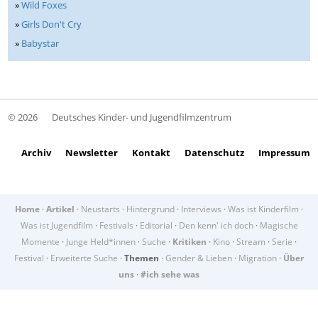
»
Wild Foxes
»
Girls Don't Cry
»
Babystar
© 2026
Deutsches Kinder- und Jugendfilmzentrum
Archiv
Newsletter
Kontakt
Datenschutz
Impressum
Home
·
Artikel
·
Neustarts
·
Hintergrund
·
Interviews
·
Was ist Kinderfilm
·
Was ist Jugendfilm
·
Festivals
·
Editorial
·
Den kenn' ich doch
·
Magische
Momente
·
Junge Held*innen
·
Suche
·
Kritiken
·
Kino
·
Stream
·
Serie
·
Festival
·
Erweiterte Suche
·
Themen
·
Gender & Lieben
·
Migration
·
Über
uns
·
#ich sehe was