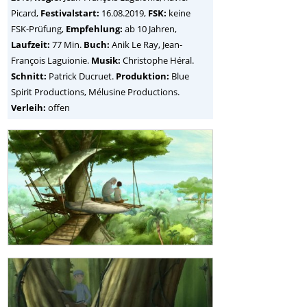
Picard
,
Festivalstart:
16.08.2019,
FSK:
keine
FSK-Prüfung,
Empfehlung:
ab 10 Jahren,
Laufzeit:
77 Min.
Buch:
Anik Le Ray, Jean-
François Laguionie.
Musik:
Christophe Héral.
Schnitt:
Patrick Ducruet.
Produktion:
Blue
Spirit Productions, Mélusine Productions.
Verleih:
offen