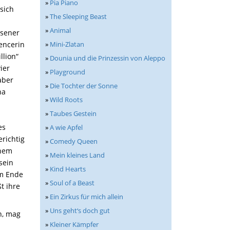
»
Pia Piano
sich
»
The Sleeping Beast
»
Animal
hsener
»
Mini-Zlatan
encerin
llion“
»
Dounia und die Prinzessin von Aleppo
ier
»
Playground
aber
»
Die Tochter der Sonne
na
»
Wild Roots
»
Taubes Gestein
es
»
A wie Apfel
richtig
»
Comedy Queen
inem
»
Mein kleines Land
sein
»
Kind Hearts
am Ende
»
Soul of a Beast
t ihre
»
Ein Zirkus für mich allein
»
Uns geht‘s doch gut
n, mag
»
Kleiner Kämpfer