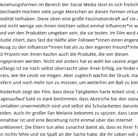
Beziehungsformen im Bereich der Social Media lässt es sich freilich
Gleichwohl möchten viele junge Menschen an diesen Formen virtue
Realität teilhaben.
D
iese
üben eine große Faszinationskraft auf sie 
und nicht wenige von ihnen möchten selbst einmal Influencer*in 
und von den Produkten umgeben sein, die sie testen. Im Film wird 
Studie zitiert, dass fast die Hälfte aller Follower*innen einen enger
Bezug zu
den Influencer*
inne
n hat als zu den eigenen Freund*
inn
92 Prozent von ihnen kaufen auch die Produkte, die von diesen
angepriesen werden.
Nicht viel anders hat es wohl bei Leonie ang
Anfangs ist sie noch selbst überrascht über ihren Erfolg, sie findet 
krass, wie die Leute sie mögen. Aber zugleich wächst der Druck, st
liefern und noch mehr tun zu müssen, um weiterhin am Ball zu ble
Wiederholt zeigt der Film, dass diese Tätigkeiten harte Arbeit sind,
Tagesauflauf bald so stark bestimmen, dass Abstriche bei den sozi
Kontakten unvermeidlich sind und selbst die Schularbeiten darunt
leiden. Auch ihr großer Fan Melanie bekommt zu spüren, dass Leon
unnahbar ist und eine Beziehung nicht einmal über das Internet
funktioniert. Die Eltern tun alles zunächst damit ab, dass es ihrer T
an nichts fehle und sie Spaß an der Sache habe, die ihr Leben voll a