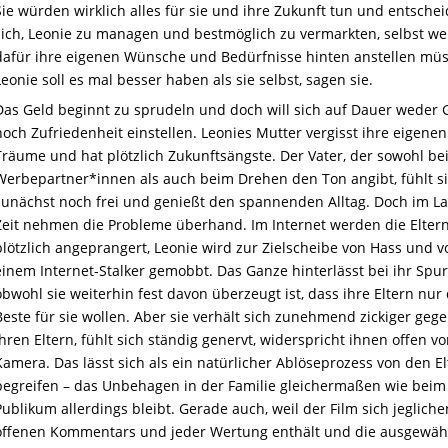
Sie würden wirklich alles für sie und ihre Zukunft
tun
und entschei
sich, Leonie zu managen und bestmöglich zu vermarkten, selbst we
dafür ihre eigenen Wünsche und Bedürfnisse hinten anstellen mü
Leonie soll es mal besser haben als sie selbst, sagen sie.
Das Geld beginnt zu sprudeln und doch will sich auf Dauer weder 
noch Zufriedenheit einstellen. Leonies Mutter vergisst ihre eigenen
Träume und hat plötzlich Zukunftsängste. Der Vater, der sowohl be
Werbepartner*innen als auch beim Drehen den Ton angibt, fühlt s
zunächst noch frei und genießt den spannenden Alltag. Doch im La
Zeit nehmen die Probleme überhand. Im Internet werden die Elter
plötzlich angeprangert, Leonie wird zur Zielscheibe von Hass und v
einem Internet-Stalker gemobbt. Das Ganze hinterlässt bei
i
hr
Spur
obwohl sie weiterhin fest davon überzeugt ist, dass ihre Eltern nur
Beste für sie wollen. Aber sie verhält sich zunehmend zickiger geg
ihren Eltern, fühlt sich ständig genervt, widerspricht ihnen offen vo
Kamera.
Das
lässt sich als ein natürlicher Ablöseprozess von den E
begreifen – das Unbehagen in der Familie gleichermaßen wie beim
Publikum allerdings bleibt. Gerade auch, weil der Film sich
j
egliche
offenen Kommentars und jeder Wertung enthält und die ausgewäh