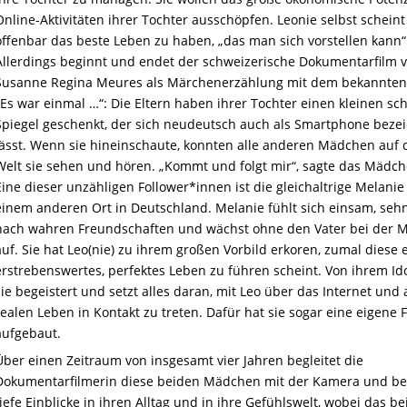
Online-Aktivitäten ihrer Tochter ausschöpfen. Leonie selbst scheint
offenbar das beste Leben zu haben, „das man sich vorstellen kann“
Allerdings beginnt und endet der schweizerische Dokumentarfi
lm 
Susanne Regina Meures
a
ls
Märchenerzählung mit dem bekannte
„Es war einmal …“: Die Eltern haben ihrer Tochter einen kleinen s
Spiegel geschenkt, der sich neudeutsch auch als Smartphone beze
lässt. Wenn sie hineinschaute, konnten alle anderen Mädchen auf 
Welt sie sehen und hören. „Kommt und folgt mir“, sagte das Mädch
Eine dieser unzähligen Follower*innen ist die gleichaltrige Melanie
einem anderen Ort in Deutschland. Melanie fühlt sich einsam, sehn
nach wahren Freundschaften und wächst ohne den Vater bei der M
auf. Sie hat Leo(nie) zu ihrem großen Vorbild
e
rkoren
, zumal diese 
erstrebenswertes, perfektes Leben zu führen scheint. Von ihrem Ido
sie begeistert und setzt alles daran, mit
L
eo
über das Internet und 
realen Leben in Kontakt zu treten. Dafür hat sie
sogar
eine eigene F
aufgebaut.
Über einen Zeitraum von insgesamt vier Jahren begleitet die
Dokumentarfilmerin diese beiden Mädchen mit der Kamera und 
tiefe Einblicke in
ihren
Alltag und in ihre Gefühlswelt, wobei das be