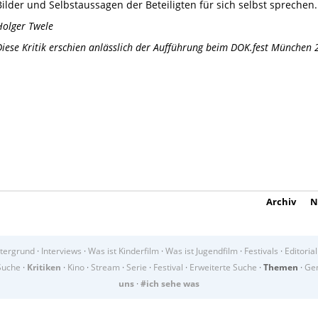
Bilder und Selbstaussagen der Beteiligten für sich selbst sprechen.
Holger Twele
Diese Kritik erschien anlässlich der Aufführung beim DOK.fest München 
Archiv
N
tergrund
·
Interviews
·
Was ist Kinderfilm
·
Was ist Jugendfilm
·
Festivals
·
Editorial
Suche
·
Kritiken
·
Kino
·
Stream
·
Serie
·
Festival
·
Erweiterte Suche
·
Themen
·
Gen
uns
·
#ich sehe was