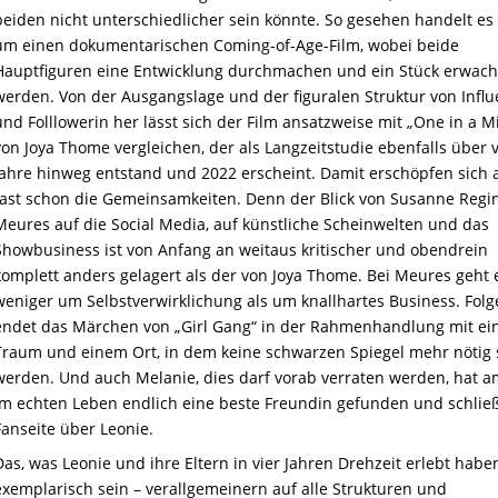
beiden nicht unterschiedlicher sein könnte. So gesehen handelt es 
um einen dokumentarischen Coming-of-Age-Film, wobei beide
Hauptfiguren eine Entwicklung durchmachen und ein Stück erwac
werden. Von der Ausgangslage und der figuralen Struktur von Influ
und Folllowerin her lässt sich der Film ansatzweise mit „One in a Mi
von Joya Thome vergleichen, der als Langzeitstudie
e
benfalls
über v
Jahre hinweg
e
ntstand
und 2022 erscheint. Damit erschöpfen sich 
fast schon die Gemeinsamkeiten. Denn der Blick von Susanne Regi
Meures auf die Social Media, auf künstliche Scheinwelten und das
Showbusiness ist von Anfang an weitaus kritischer und obendrein
komplett anders gelagert als der von Joya Thome. Bei Meures geht 
weniger um Selbstverwirklichung als um knallhartes Business. Folge
endet das Märchen von „Girl Gang“ in der Rahmenhandlung mit e
Traum und einem Ort, in dem keine schwarzen Spiegel mehr nötig 
werden. Und auch Melanie, dies darf vorab verraten werden, hat 
im echten Leben endlich eine beste Freundin gefunden und schließ
Fanseite über Leonie.
Das, was Leonie und ihre Eltern in vier Jahren Drehzeit erlebt habe
exemplarisch sein – verallgemeinern auf alle Strukturen und