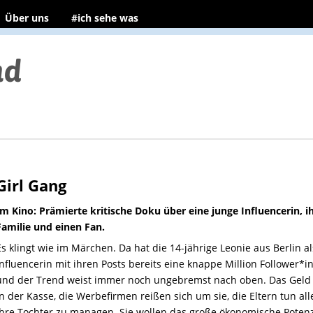
Über uns
#ich sehe was
Girl Gang
Im Kino: Prämierte kritische Doku über eine junge Influencerin, i
Familie und einen Fan.
Es klingt wie
i
m
Märchen. Da hat die 14-jährige Leonie aus Berlin al
Influencerin mit ihren Posts bereits eine knappe Million Follower*i
und der Trend
w
eist immer noch
ungebremst nach oben. Das Geld 
in der Kasse, die Werbefirmen reißen sich um sie, die Eltern tun all
ihre Tochter zu
m
anagen.
Sie
wollen das große ökonomische Potenz