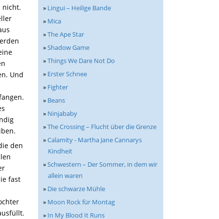
 nicht.
»
Lingui – Heilige Bande
ller
»
Mica
aus
»
The Ape Star
werden
»
Shadow Game
eine
»
Things We Dare Not Do
en
»
Erster Schnee
en
. Und
»
Fighter
efangen.
»
Beans
es
»
Ninjababy
ändig
»
The Crossing – Flucht über die Grenze
iben.
»
Calamity - Martha Jane Cannarys
 die den
Kindheit
alen
»
Schwestern – Der Sommer, in dem wir
er
allein waren
ie fast
»
Die schwarze Mühle
ochter
»
Moon Rock für Montag
usfüllt.
»
In My Blood It Runs