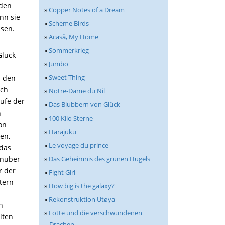
den
»
Copper Notes of a Dream
nn sie
»
Scheme Birds
ssen.
»
Acasă, My Home
»
Sommerkrieg
Glück
»
Jumbo
»
Sweet Thing
i den
ich
»
Notre-Dame du Nil
ufe der
»
Das Blubbern von Glück
n
»
100 Kilo Sterne
on
»
Harajuku
en,
»
Le voyage du prince
 das
enüber
»
Das Geheimnis des grünen Hügels
r der
»
Fight Girl
ltern
»
How big is the galaxy?
»
Rekonstruktion Utøya
n
»
Lotte und die verschwundenen
lten
Drachen