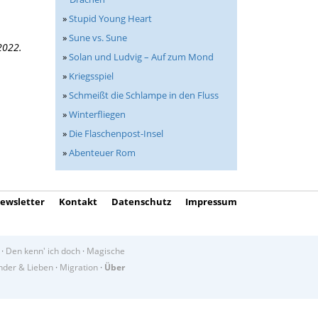
»
Stupid Young Heart
»
Sune vs. Sune
2022.
»
Solan und Ludvig – Auf zum Mond
»
Kriegsspiel
»
Schmeißt die Schlampe in den Fluss
»
Winterfliegen
»
Die Flaschenpost-Insel
»
Abenteuer Rom
ewsletter
Kontakt
Datenschutz
Impressum
·
Den kenn' ich doch
·
Magische
der & Lieben
·
Migration
·
Über