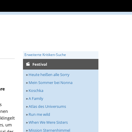
Erweiterte Kritiken-Suche
Festival
»
Heute heißen alle Sorry
»
Mein Sommer bei Nonna
hre
»
Koschka
»
A Family
s
»
Atlas des Universums
nnen
»
Run me wild
klingelt
»
When We Were Sisters
es, um
»
Mission Sternenhimmel
ial der