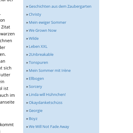
»
Geschichten aus dem Zaubergarten
.
»
Christy
vo
n
»
Mein ewiger Sommer
n
Zitat
»
We Grown Now
chwarzen
»
Wilde
ichnen
»
Leben XXL
der
en.
»
2Unbreakable
 an
»
Tonspuren
t sich
»
Mein Sommer mit Irène
utter
»
Ellbogen
ein
»
Sorcery
l ist
»
Linda will Hühnchen!
auch im
anseite
»
Okaydanketschüss
»
Georgie
»
Boyz
bekommt
»
We Will Not Fade Away
i