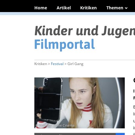
Home
Artikel
Kritiken
Themen
Kritiken >
Festival
> Girl Gang
© Rise and Shine Cinema