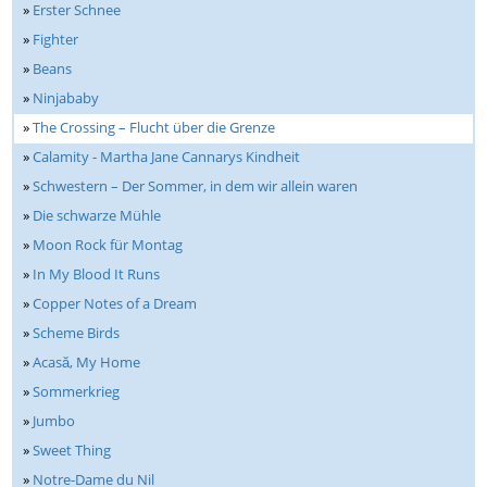
»
Erster Schnee
»
Fighter
»
Beans
»
Ninjababy
»
The Crossing – Flucht über die Grenze
»
Calamity - Martha Jane Cannarys Kindheit
»
Schwestern – Der Sommer, in dem wir allein waren
»
Die schwarze Mühle
»
Moon Rock für Montag
»
In My Blood It Runs
»
Copper Notes of a Dream
»
Scheme Birds
»
Acasă, My Home
»
Sommerkrieg
»
Jumbo
»
Sweet Thing
»
Notre-Dame du Nil