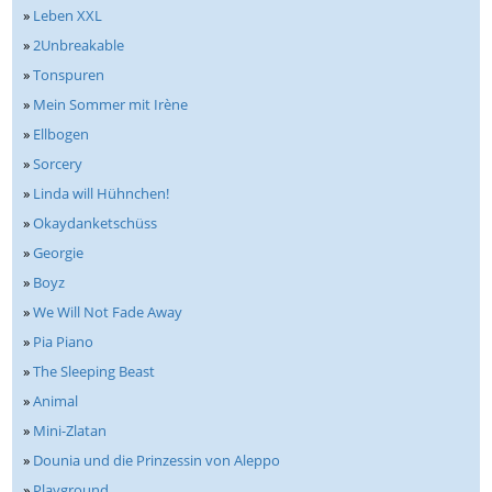
»
Leben XXL
»
2Unbreakable
»
Tonspuren
»
Mein Sommer mit Irène
»
Ellbogen
»
Sorcery
»
Linda will Hühnchen!
»
Okaydanketschüss
»
Georgie
»
Boyz
»
We Will Not Fade Away
»
Pia Piano
»
The Sleeping Beast
»
Animal
»
Mini-Zlatan
»
Dounia und die Prinzessin von Aleppo
»
Playground