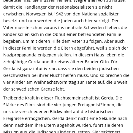
bedeuten hat: Sie müssen rennen. Wegrennen von zu Hause,
damit die Handlanger der Nationalsozialisten sie nicht
erwischen. Norwegen ist 1942 von den Nationalsozialisten
besetzt und nun werden die Juden auch hier verfolgt. Der
Vater musste schon voraus ins neutrale Schweden fliehen, die
Kinder sollen sich in die Obhut einer befreundeten Familie
begeben, um mit deren Hilfe dem Vater zu folgen. Aber auch
in dieser Familie werden die Eltern abgeführt, weil sie sich der
Nazipropaganda entgegen stellen. In diesem Haus leben die
zehnjährige Gerda und ihr etwas älterer Bruder Otto. Für
Gerda ist ganz intuitiv klar, dass sie den beiden jüdischen
Geschwistern bei ihrer Flucht helfen muss. Und so brechen die
vier Kinder am Weihnachtsvormittag zur Tante auf, die unweit
der schwedischen Grenze lebt.
Treibende Kraft in dieser Fluchtgemeinschaft ist Gerda. Die
Stärke des Films sind die vier jungen Protagonist*innen, die
uns die verschiedenen Blickwinkel auf die historischen
Ereignisse ermöglichen. Gerda denkt nicht eine Sekunde nach,
denn nachdem ihre Eltern abgeholt wurden, führt sie deren
Mission aus, die jüdischen Kinder zu retten. Sie verkörpert