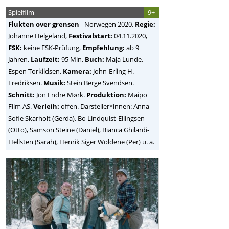
Spielfilm
9+
Flukten over grensen
-
Norwegen
2020,
Regie:
Johanne Helgeland
,
Festivalstart:
04.11.2020,
FSK:
keine FSK-Prüfung,
Empfehlung:
ab 9
Jahren,
Laufzeit:
95 Min.
Buch:
Maja Lunde,
Espen Torkildsen.
Kamera:
John-Erling H.
Fredriksen.
Musik:
Stein Berge Svendsen.
Schnitt:
Jon Endre Mørk.
Produktion:
Maipo
Film AS.
Verleih:
offen. Darsteller*innen: Anna
Sofie Skarholt (Gerda), Bo Lindquist-Ellingsen
(Otto), Samson Steine (Daniel), Bianca Ghilardi-
Hellsten (Sarah), Henrik Siger Woldene (Per) u. a.