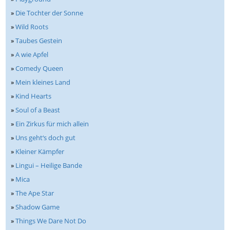
»
Die Tochter der Sonne
»
Wild Roots
»
Taubes Gestein
»
A wie Apfel
»
Comedy Queen
»
Mein kleines Land
»
Kind Hearts
»
Soul of a Beast
»
Ein Zirkus für mich allein
»
Uns geht‘s doch gut
»
Kleiner Kämpfer
»
Lingui – Heilige Bande
»
Mica
»
The Ape Star
»
Shadow Game
»
Things We Dare Not Do