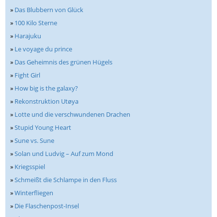
»
Das Blubbern von Glück
»
100 Kilo Sterne
»
Harajuku
»
Le voyage du prince
»
Das Geheimnis des grünen Hügels
»
Fight Girl
»
How big is the galaxy?
»
Rekonstruktion Utøya
»
Lotte und die verschwundenen Drachen
»
Stupid Young Heart
»
Sune vs. Sune
»
Solan und Ludvig – Auf zum Mond
»
Kriegsspiel
»
Schmeißt die Schlampe in den Fluss
»
Winterfliegen
»
Die Flaschenpost-Insel