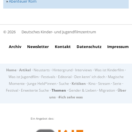
»
Abenteuer Rom
© 2026
Deutsches Kinder- und Jugendfilmzentrum
Archiv
Newsletter
Kontakt
Datenschutz
Impressum
Home
·
Artikel
·
Neustarts
·
Hintergrund
·
Interviews
·
Was ist Kinderfilm
·
Was ist Jugendfilm
·
Festivals
·
Editorial
·
Den kenn' ich doch
·
Magische
Momente
·
Junge Held*innen
·
Suche
·
Kritiken
·
Kino
·
Stream
·
Serie
·
Festival
·
Erweiterte Suche
·
Themen
·
Gender & Lieben
·
Migration
·
Über
uns
·
#ich sehe was
Ein Angebot des: