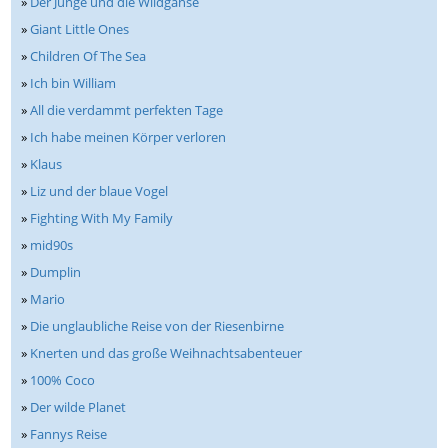
»
Der Junge und die Wildgänse
»
Giant Little Ones
»
Children Of The Sea
»
Ich bin William
»
All die verdammt perfekten Tage
»
Ich habe meinen Körper verloren
»
Klaus
»
Liz und der blaue Vogel
»
Fighting With My Family
»
mid90s
»
Dumplin
»
Mario
»
Die unglaubliche Reise von der Riesenbirne
»
Knerten und das große Weihnachtsabenteuer
»
100% Coco
»
Der wilde Planet
»
Fannys Reise