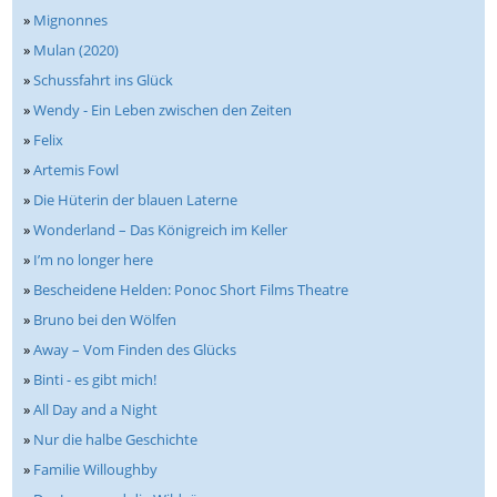
»
Mignonnes
»
Mulan (2020)
»
Schussfahrt ins Glück
»
Wendy - Ein Leben zwischen den Zeiten
»
Felix
»
Artemis Fowl
»
Die Hüterin der blauen Laterne
»
Wonderland – Das Königreich im Keller
»
I’m no longer here
»
Bescheidene Helden: Ponoc Short Films Theatre
»
Bruno bei den Wölfen
»
Away – Vom Finden des Glücks
»
Binti - es gibt mich!
»
All Day and a Night
»
Nur die halbe Geschichte
»
Familie Willoughby