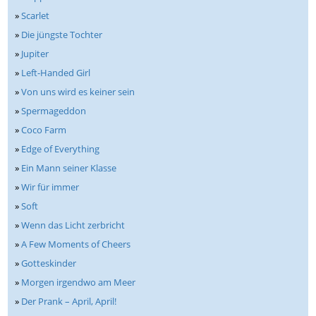
»
Scarlet
»
Die jüngste Tochter
»
Jupiter
»
Left-Handed Girl
»
Von uns wird es keiner sein
»
Spermageddon
»
Coco Farm
»
Edge of Everything
»
Ein Mann seiner Klasse
»
Wir für immer
»
Soft
»
Wenn das Licht zerbricht
»
A Few Moments of Cheers
»
Gotteskinder
»
Morgen irgendwo am Meer
»
Der Prank – April, April!