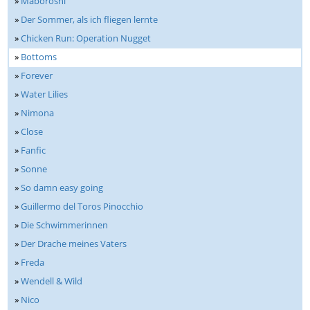
»
Maboroshi
»
Der Sommer, als ich fliegen lernte
»
Chicken Run: Operation Nugget
»
Bottoms
»
Forever
»
Water Lilies
»
Nimona
»
Close
»
Fanfic
»
Sonne
»
So damn easy going
»
Guillermo del Toros Pinocchio
»
Die Schwimmerinnen
»
Der Drache meines Vaters
»
Freda
»
Wendell & Wild
»
Nico