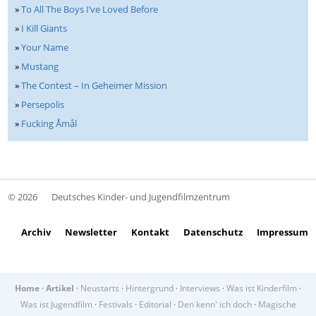
»
To All The Boys I’ve Loved Before
»
I Kill Giants
»
Your Name
»
Mustang
»
The Contest – In Geheimer Mission
»
Persepolis
»
Fucking Åmål
© 2026
Deutsches Kinder- und Jugendfilmzentrum
Archiv
Newsletter
Kontakt
Datenschutz
Impressum
Home
·
Artikel
·
Neustarts
·
Hintergrund
·
Interviews
·
Was ist Kinderfilm
·
Was ist Jugendfilm
·
Festivals
·
Editorial
·
Den kenn' ich doch
·
Magische