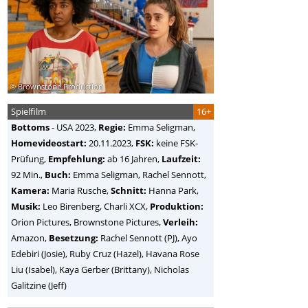
© Brownstone Production
Spielfilm
16+
Bottoms
-
USA
2023,
Regie:
Emma Seligman
,
Homevideostart:
20.11.2023,
FSK:
keine FSK-
Prüfung,
Empfehlung:
ab 16 Jahren,
Laufzeit:
92 Min.,
Buch:
Emma Seligman, Rachel Sennott,
Kamera:
Maria Rusche,
Schnitt:
Hanna Park,
Musik:
Leo Birenberg, Charli XCX,
Produktion:
Orion Pictures, Brownstone Pictures,
Verleih:
Amazon,
Besetzung:
Rachel Sennott (PJ), Ayo
Edebiri (Josie), Ruby Cruz (Hazel), Havana Rose
Liu (Isabel), Kaya Gerber (Brittany), Nicholas
Galitzine (Jeff)