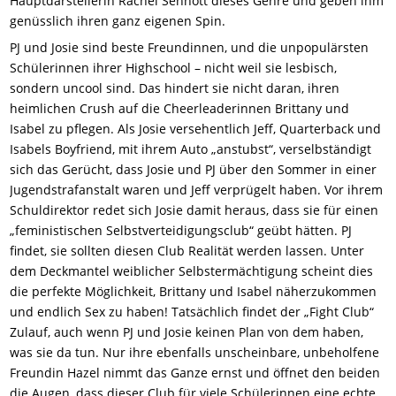
Hauptdarstellerin Rachel Sennott dieses Genre und geben ihm
genüsslich ihren ganz eigenen Spin.
PJ und Josie sind beste Freundinnen, und die unpopulärsten
Schülerinnen ihrer Highschool – nicht weil sie lesbisch,
sondern uncool sind. Das hindert sie nicht daran, ihren
heimlichen Crush auf die Cheerleaderinnen Brittany und
Isabel zu pflegen. Als Josie versehentlich Jeff, Quarterback und
Isabels Boyfriend, mit ihrem Auto „anstubst“, verselbständigt
sich das Gerücht, dass Josie und PJ über den Sommer in einer
Jugendstrafanstalt waren und Jeff verprügelt haben. Vor ihrem
Schuldirektor redet sich Josie damit heraus, dass sie für einen
„feministischen Selbstverteidigungsclub“ geübt hätten. PJ
findet, sie sollten diesen Club Realität werden lassen. Unter
dem Deckmantel weiblicher Selbstermächtigung scheint dies
die perfekte Möglichkeit, Brittany und Isabel näherzukommen
und endlich Sex zu haben! Tatsächlich findet der „Fight Club“
Zulauf, auch wenn PJ und Josie keinen Plan von dem haben,
was sie da tun. Nur ihre ebenfalls unscheinbare, unbeholfene
Freundin Hazel nimmt das Ganze ernst und öffnet den beiden
die Augen, dass dieser Club für viele Schülerinnen eine echte