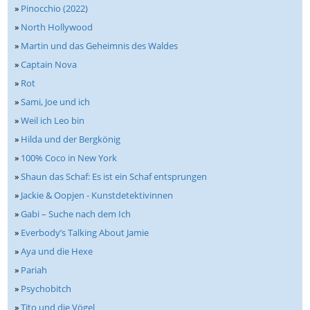
»
Pinocchio (2022)
»
North Hollywood
»
Martin und das Geheimnis des Waldes
»
Captain Nova
»
Rot
»
Sami, Joe und ich
»
Weil ich Leo bin
»
Hilda und der Bergkönig
»
100% Coco in New York
»
Shaun das Schaf: Es ist ein Schaf entsprungen
»
Jackie & Oopjen - Kunstdetektivinnen
»
Gabi – Suche nach dem Ich
»
Everbody’s Talking About Jamie
»
Aya und die Hexe
»
Pariah
»
Psychobitch
»
Tito und die Vögel