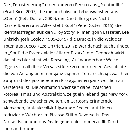
Die „Fernsteuerung‟ einer anderen Person aus „Ratatouille‟
(Brad Bird, 2007)
, die
melancholische
Lebensweisheit aus
„Oben‟
(Pete Docter, 2009)
, die Darstellung des Nicht-
Darstellbaren aus „Alles steht Kopf‟
(Pete Docter, 2015)
, die
Identitätsfragen
aus den „Toy Story‟-Filmen
(John Lasseter, Lee
Unkrich, Josh Cooley, 1995-2019)
, die Brücke in die Welt der
Toten aus „Coco‟
(Lee Unkrich, 2017)
: Wer danach sucht, findet
in „Soul‟ die Essenz
vieler
älterer Pixar-Filme.
Dennoch
wirkt
das alles hier nicht wie Recycling. Auf wunderbare Weise
fügen sich all diese Versatzstücke zu einer neuen Geschichte,
die von Anfang an einen ganz eigenen Ton anschlägt,
was
hier
aufgrund des jazzliebenden Protagonisten ganz wörtlich zu
verstehen
ist
. Die Animation wechselt dabei zwischen
Fotorealismus und Abstraktion, zeigt ein lebendiges New York,
schwebende Zwischenwelten, an Cartoons erinnernde
Menschen, fantasievoll-luftig-runde Seelen, auf Linien
reduzierte Wächter
im Picasso-Stil
im Davorseits
. Das
Fantastische und das Reale gehen hier immerzu fließend
ineinander über.