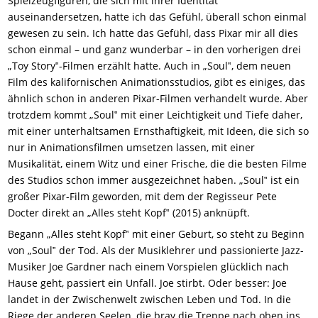
Spielzeugfiguren, die sich mit ihrer Identität
auseinandersetzen, hatte ich das Gefühl, überall schon einmal
gewesen zu sein. Ich hatte das Gefühl, dass Pixar mir all dies
schon einmal – und ganz wunderbar – in den vorherigen drei
„Toy Story‟-Filmen erzählt hatte. Auch in „Soul‟, dem neuen
Film des kalifornischen Animationsstudios, gibt es einiges, das
ähnlich schon in anderen Pixar-Filmen verhandelt wurde. Aber
trotzdem kommt „Soul‟ mit einer Leichtigkeit und Tiefe daher,
mit einer unterhaltsamen Ernsthaftigkeit, mit Ideen, die sich so
nur in Animationsfilmen umsetzen lassen, mit einer
Musikalität, einem Witz und einer Frische,
die
die
besten
Filme
des Studios schon immer ausgezeichnet
haben
. „Soul‟ ist
ein
großer Pixar-Film
geworden, mit dem der Regisseur Pete
Docter
direkt an
„
Alles steht Kopf
‟ (2015) anknüpft.
Begann „Alles steht Kopf‟ mit einer Geburt, so steht zu Beginn
von „Soul‟ der Tod. Als der Musiklehrer und passionierte Jazz-
Musiker Joe Gardner nach einem Vorspielen glücklich nach
Hause geht, passiert ein Unfall. Joe stirbt. Oder besser: Joe
landet in der Zwischenwelt zwischen Leben und Tod. In die
Riege der anderen Seelen, die brav die Treppe nach oben ins