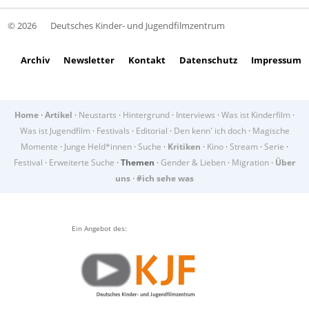
© 2026
Deutsches Kinder- und Jugendfilmzentrum
Archiv
Newsletter
Kontakt
Datenschutz
Impressum
Home
·
Artikel
·
Neustarts
·
Hintergrund
·
Interviews
·
Was ist Kinderfilm
·
Was ist Jugendfilm
·
Festivals
·
Editorial
·
Den kenn' ich doch
·
Magische
Momente
·
Junge Held*innen
·
Suche
·
Kritiken
·
Kino
·
Stream
·
Serie
·
Festival
·
Erweiterte Suche
·
Themen
·
Gender & Lieben
·
Migration
·
Über
uns
·
#ich sehe was
Ein Angebot des: