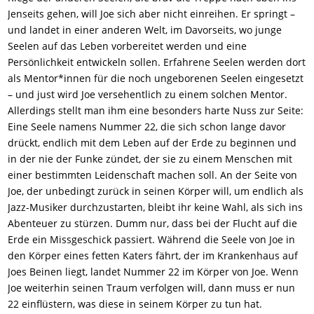
Jenseits gehen, will Joe sich aber nicht einreihen. Er springt –
und landet in einer anderen Welt, im Davorseits, wo junge
Seelen auf das Leben vorbereitet werden und eine
Persönlichkeit entwickeln sollen. Erfahrene Seelen
werden dort
als Mentor*innen für die noch ungeborenen Seelen eingesetzt
– und just wird Joe versehentlich zu einem solchen Mentor
.
Allerdings
stellt man ihm
eine besonders harte Nuss zur Seite:
Eine Seele namens Nummer 22, die sich schon lange davor
drückt, endlich mit dem Leben auf der Erde zu beginnen und
in der nie der Funke zündet, der sie zu einem Menschen mit
einer bestimmten Leidenschaft machen soll. An der Seite von
Joe, der unbedingt zurück in seinen Körper will, um endlich als
Jazz-Musiker durchzustarten, bleibt ihr keine Wahl, als sich ins
Abenteuer zu stürzen. Dumm nur, dass bei der Flucht auf die
Erde ein Missgeschick passiert. Während die Seele von Joe in
den Körper eines fetten Katers fährt, der im Krankenhaus auf
Joes Beinen liegt, landet Nummer 22 im Körper von Joe.
W
enn
Joe weiterhin seinen Traum verfolgen will, dann muss er nun
22 einflüstern, was diese in
s
einem Körper zu tun hat.