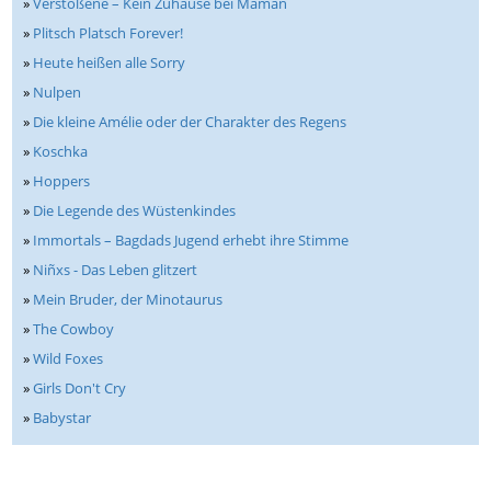
»
Verstoßene – Kein Zuhause bei Maman
»
Plitsch Platsch Forever!
»
Heute heißen alle Sorry
»
Nulpen
»
Die kleine Amélie oder der Charakter des Regens
»
Koschka
»
Hoppers
»
Die Legende des Wüstenkindes
»
Immortals – Bagdads Jugend erhebt ihre Stimme
»
Niñxs - Das Leben glitzert
»
Mein Bruder, der Minotaurus
»
The Cowboy
»
Wild Foxes
»
Girls Don't Cry
»
Babystar