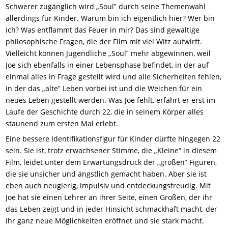
Schwerer zugänglich wird „Soul‟ durch seine Themenwahl
allerdings für Kinder.
Warum bin ich eigentlich hier
?
Wer bin
ich?
Was entflammt das Feuer in mir? Das sind gewaltige
philosophische Fragen, die der Film mit viel Witz aufwirft.
Vielleicht können Jugendliche
„Soul‟
mehr abgewinnen, weil
Joe sich ebenfalls in einer Lebensphase befindet, in der auf
einmal alles in Frage gestellt wird und alle Sicherheiten fehlen,
in der das „alte‟ Leben vorbei ist und die Weichen für ein
neues Leben gestellt werden. Was Joe fehlt, erfährt er erst im
Laufe der Geschichte durch 22, die in seinem Körper alles
staunend zum ersten Mal erlebt.
Eine bessere Identifikationsfigur für Kinder dürfte hingegen 22
sein. Sie ist, trotz erwachsener Stimme, die „Kleine‟ in diesem
Film, leidet unter dem Erwartungsdruck der „großen‟ Figuren,
die sie unsicher und ängstlich gemacht haben. Aber sie ist
eben auch neugierig, impulsiv und entdeckungsfreudig. Mit
Joe hat sie einen Lehrer an ihrer Seite, einen Großen, der ihr
das Leben zeigt und in jeder Hinsicht schmackhaft macht, der
ihr ganz neue Möglichkeiten eröffnet und sie stark macht.