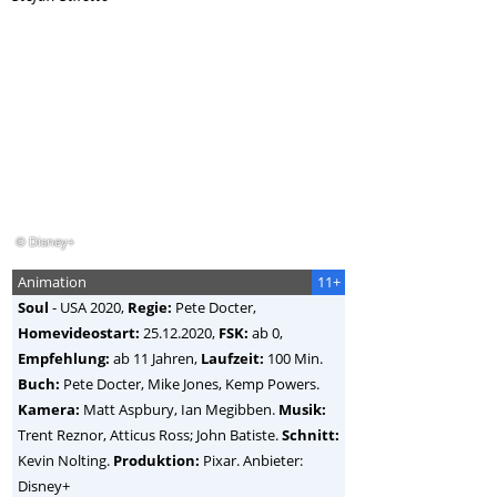
© Disney+
Animation
11+
Soul
-
USA
2020,
Regie:
Pete Docter
,
Homevideostart:
25.12.2020,
FSK:
ab 0,
Empfehlung:
ab 11 Jahren,
Laufzeit:
100 Min.
Buch:
Pete Docter, Mike Jones, Kemp Powers.
Kamera:
Matt Aspbury, Ian Megibben.
Musik:
Trent Reznor, Atticus Ross; John Batiste.
Schnitt:
Kevin Nolting.
Produktion:
Pixar. Anbieter:
Disney+