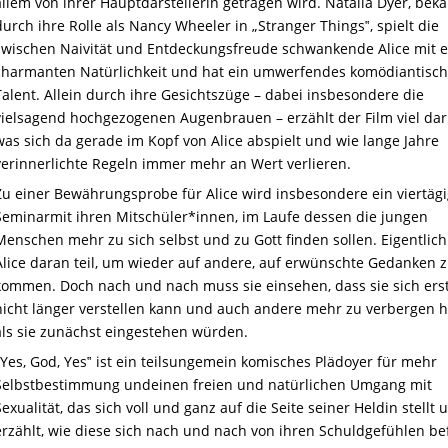
allem von ihr
er
Hauptdarstellerin getragen wird. Natalia Dyer,
beka
durch ihre Rolle als
Nancy Wheeler
in „Stranger Things‟,
spielt
die
zwischen Naivität und Entdeckungsfreud
e schwankende Alice
mit e
charmanten
Natürlichkeit
und
hat ein umwerfendes komödiantisc
Talent.
Allein durch ihre Gesichtszüge –
dabei insbesondere die
vielsagend hochgezogenen Augenbrauen –
erzählt der Film viel da
was
sich da gerade im Kopf von Alice abspielt und
wie
lange Jahre
verinnerlichte Regeln
immer mehr
an Wert verlieren.
Z
u
einer Bewährungsprobe
für Alice wird insbesondere
ein viertäg
Seminar
mit
ihren Mitschüler*innen,
im Laufe dessen die jungen
Menschen mehr zu sich selbst und zu Gott finden sollen.
Eigentlic
Alice
daran
teil, um wieder auf andere,
auf erwünschte
Gedanken z
komme
n.
Doch
nach und nach muss sie einsehen, dass sie sich ers
nicht länger verstellen kann
und auch andere mehr zu verbergen h
als sie zunächst eingestehen würden.
Yes, God, Yes‟ ist ein teil
s
ungemein
komisches Plädoyer für mehr
Selbstbestimmung
und
einen freien und natürlichen Umgang mit
Sexualität,
das sich voll und ganz auf die Seite seiner Heldin stellt
u
erzählt, wie diese sich nach und nach von ihren Schuldgefüh
l
en be