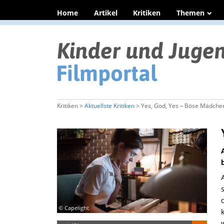
Home
Artikel
Kritiken
Themen
Kritiken >
Aktuellste Kritiken
> Yes, God, Yes – Böse Mädchen
© Capelight