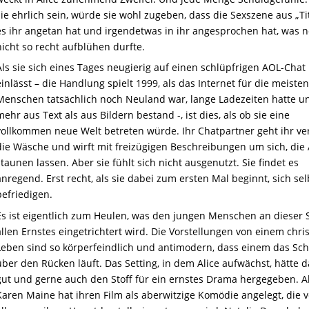
sie ehrlich sein, würde sie wohl zugeben, dass die Sexszene aus „Ti
es ihr angetan hat und irgendetwas in ihr angesprochen hat, was 
nicht so recht aufblühen durfte.
Als sie sich eines Tages neugierig auf einen schlüpfrigen AOL-Chat
einlässt – die Handlung spielt
1999
, als das Internet für die meisten
Menschen tatsächlich noch Neuland war, lange Ladezeiten hatte u
mehr aus Text als aus Bildern bestand -,
ist dies, als ob sie eine
vollkommen neue Welt betreten würde.
Ihr Chatpartner geht ihr
ve
die Wäsche und wirft mit
freizügigen
Beschreibungen um sich, die 
staunen lassen.
Aber sie fühlt sich nicht ausgenutzt.
Sie findet es
anregend. Erst recht, als sie
dabei
zum ersten Mal
beginnt, sich sel
befriedigen.
Es ist eigentlich zum Heulen, was den jungen Menschen an dieser 
allen Ernstes eingetrichtert wird.
Die Vorstellungen von einem chris
Leben sind so körperfeindlich
und antimodern,
dass einem das Sc
über den Rücken läuft.
Das Setting, in dem Alice aufwächst, hätte
d
gut und gerne auch den Stoff für ein ernstes Drama hergegeben. A
Karen Maine hat
ihren Film als
aberwitzige
Komödie angelegt,
die v