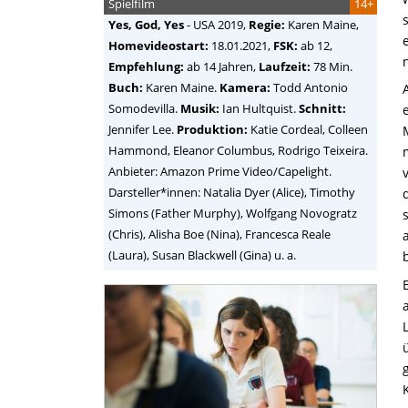
Spielfilm
14+
Yes, God, Yes
-
USA
2019,
Regie:
Karen Maine
,
Homevideostart:
18.01.2021,
FSK:
ab 12,
Empfehlung:
ab 14 Jahren,
Laufzeit:
78 Min.
Buch:
Karen Maine.
Kamera:
Todd Antonio
Somodevilla.
Musik:
Ian Hultquist.
Schnitt:
Jennifer Lee.
Produktion:
Katie Cordeal, Colleen
Hammond, Eleanor Columbus, Rodrigo Teixeira.
Anbieter: Amazon Prime Video/Capelight.
Darsteller*innen: Natalia Dyer (Alice), Timothy
Simons (Father Murphy), Wolfgang Novogratz
(Chris), Alisha Boe (Nina), Francesca Reale
(Laura), Susan Blackwell (Gina) u. a.