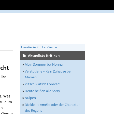
Erweiterte Kritiken-Suche
Aktuellste Kritiken
»
Mein Sommer bei Nonna
icht
»
Verstoßene – Kein Zuhause bei
lice
Maman
»
Plitsch Platsch Forever!
»
Heute heißen alle Sorry
ß.
Was
»
Nulpen
chule
im
»
Die kleine Amélie oder der Charakter
n,
des Regens
.
Könnte