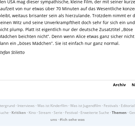
den USA mag dieser sympathische, kleine Film,
der mit seiner kurz
Laufzeit von nur etwas über 70 Minuten
auf das Wesentliche konzen
bleibt,
weitaus brisanter
sein als hierzulande.
Trotzdem
nimmt er 
seinen Witz und seine Unverkrampftheit doch sehr für sich ein
un
nicht plump.
Platt ist eigentlich nur der deutsche Zusatztitel „Böse
Mädchen beichten nicht‟. Denn wenn Alice etwas
ganz sicher
nicht 
dann ein „böses Mädchen‟. Sie ist
einfach nur
ganz norma
l.
S
tefan Stiletto
Archiv
N
tergrund
·
Interviews
·
Was ist Kinderfilm
·
Was ist Jugendfilm
·
Festivals
·
Editorial
Suche
·
Kritiken
·
Kino
·
Stream
·
Serie
·
Festival
·
Erweiterte Suche
·
Themen
·
Gen
uns
·
#ich sehe was