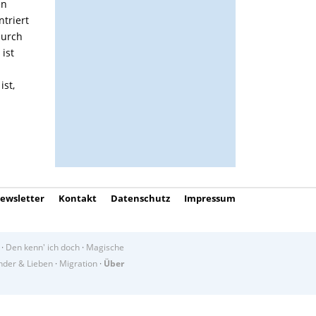
en
triert
durch
d
ist
ist,
ewsletter
Kontakt
Datenschutz
Impressum
·
Den kenn' ich doch
·
Magische
der & Lieben
·
Migration
·
Über