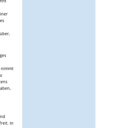
nnt
iner
hes
rüber,
iges
h nimmt
u
tens
aben,
nd
freit.
In