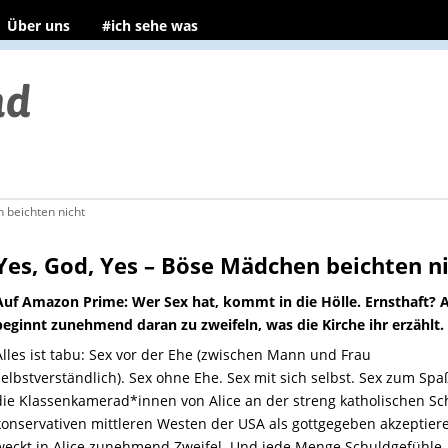
Über uns
#ich sehe was
 beichten nicht
Yes, God, Yes – Böse Mädchen beichten n
Auf Amazon Prime: Wer Sex hat, kommt in die Hölle. Ernsthaft? A
beginnt zunehmend daran zu zweifeln, was die Kirche ihr erzählt.
Alles ist tabu:
Sex vor der Ehe
(zwischen Mann und Frau
selbstverständlich
)
. Sex ohne Ehe. Sex mit sich selbst. Sex zum Spa
die Klassenkamerad*innen von Alice
an der streng katholischen S
konservativen mittleren Westen
der USA als
gottgegeben akzeptiere
weckt in Alice
zunehmend
Zweifel. Und jede Menge Schuldgefühle