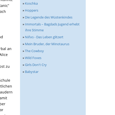
»
Koschka
tanic‟
»
Hoppers
noch
»
Die Legende des Wüstenkindes
»
Immortals – Bagdads Jugend erhebt
ihre Stimme
nd
»
Niñxs - Das Leben glitzert
»
Mein Bruder, der Minotaurus
rbal
an
»
The Cowboy
Alice
»
Wild Foxes
»
Girls Don't Cry
bst zu
»
Babystar
Schule
tlichen
haudern
amit
ber
or