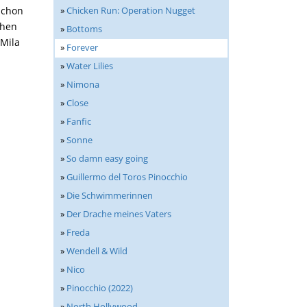
»
Chicken Run: Operation Nugget
 schon
chen
»
Bottoms
Mila
»
Forever
»
Water Lilies
»
Nimona
»
Close
»
Fanfic
»
Sonne
»
So damn easy going
»
Guillermo del Toros Pinocchio
»
Die Schwimmerinnen
»
Der Drache meines Vaters
»
Freda
»
Wendell & Wild
»
Nico
»
Pinocchio (2022)
»
North Hollywood