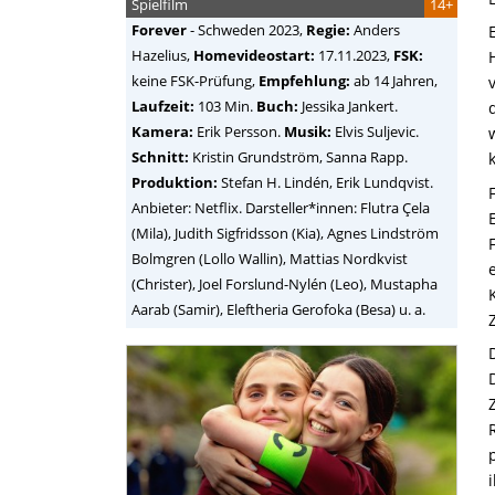
Spielfilm
14+
Forever
-
Schweden
2023,
Regie:
Anders
Hazelius
,
Homevideostart:
17.11.2023,
FSK:
keine FSK-Prüfung,
Empfehlung:
ab 14 Jahren,
Laufzeit:
103 Min.
Buch:
Jessika Jankert.
Kamera:
Erik Persson.
Musik:
Elvis Suljevic.
Schnitt:
Kristin Grundström, Sanna Rapp.
Produktion:
Stefan H. Lindén, Erik Lundqvist.
Anbieter: Netflix. Darsteller*innen: Flutra Çela
(Mila), Judith Sigfridsson (Kia), Agnes Lindström
Bolmgren (Lollo Wallin), Mattias Nordkvist
(Christer), Joel Forslund-Nylén (Leo), Mustapha
Aarab (Samir), Eleftheria Gerofoka (Besa) u. a.