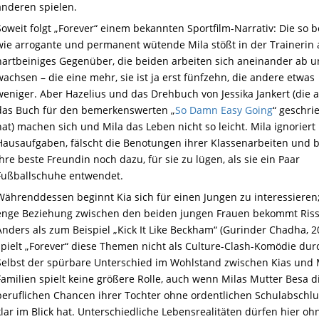
anderen spielen.
Soweit folgt „Forever“ einem bekannten Sportfilm-Narrativ: Die so 
wie arrogante und permanent wütende Mila stößt in der Trainerin 
hartbeiniges Gegenüber, die beiden arbeiten sich aneinander ab 
wachsen – die eine mehr, sie ist ja erst fünfzehn, die andere etwas
weniger. Aber Hazelius und das Drehbuch von Jessika Jankert (die 
das Buch für den bemerkenswerten „
So Damn Easy Going
“ geschri
hat) machen sich und Mila das Leben nicht so leicht. Mila ignoriert 
Hausaufgaben, fälscht die Benotungen ihrer Klassenarbeiten und b
ihre beste Freundin noch dazu, für sie zu lügen, als sie ein Paar
Fußballschuhe entwendet.
Währenddessen beginnt Kia sich für einen Jungen zu interessieren;
enge Beziehung zwischen den beiden jungen Frauen bekommt Riss
Anders als zum Beispiel „Kick It Like Beckham“
(Gurinder Chadha, 2
spielt „Forever“ diese Themen nicht als Culture-Clash-Komödie dur
S
elbst der spürbare Unterschied im Wohlstand zwischen Kias und 
Familien spielt keine größere Rolle, auch wenn Milas Mutter Besa d
beruflichen Chancen ihrer Tochter ohne ordentlichen Schulabschlu
klar im Blick hat. Unterschiedliche Lebensrealitäten dürfen hier oh