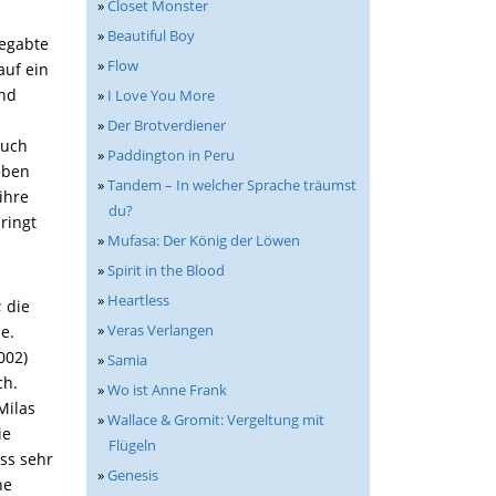
»
Closet Monster
»
Beautiful Boy
begabte
»
Flow
auf ein
und
»
I Love You More
»
Der Brotverdiener
auch
»
Paddington in Peru
eben
»
Tandem – In welcher Sprache träumst
ihre
du?
ringt
»
Mufasa: Der König der Löwen
»
Spirit in the Blood
»
Heartless
 die
»
Veras Verlangen
e.
002)
»
Samia
ch.
»
Wo ist Anne Frank
Milas
»
Wallace & Gromit: Vergeltung mit
ie
Flügeln
ss sehr
»
Genesis
ne