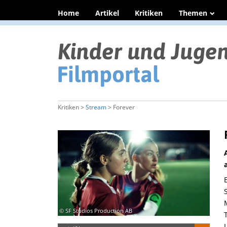
Home
Artikel
Kritiken
Themen
Kritiken >
Stream
> Forever
© SF Studios Production AB