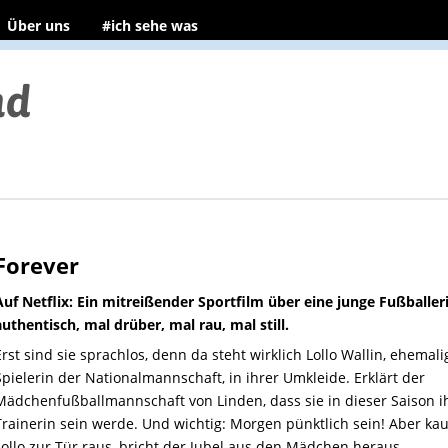
Über uns
#ich sehe was
Forever
Auf Netflix: Ein mitreißender Sportfilm über eine junge Fußballer
authentisch, mal drüber, mal rau, mal still.
Erst sind sie sprachlos, denn da steht wirklich Lollo Wallin, ehemali
Spielerin der Nationalmannschaft, in ihrer Umkleide. Erklärt der
Mädchenfußballmannschaft von Linden, dass sie in dieser Saison i
Trainerin sein werde. Und wichtig: Morgen pünktlich sein! Aber kau
Lollo zur Tür raus, bricht der Jubel aus den Mädchen heraus.