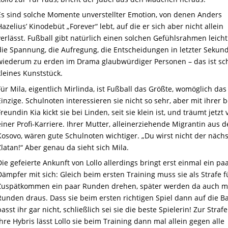
Es sind solche Momente unverstellter Emotion, von denen Anders
Hazelius’ Kinodebüt „Forever“ lebt, auf die er sich aber nicht allein
verlässt. Fußball gibt natürlich einen solchen Gefühlsrahmen leicht
die Spannung, die Aufregung, die Entscheidungen in letzter Sekun
wiederum zu erden im Drama glaubwürdiger Personen – das ist sc
kleines Kunststück.
Für Mila, eigentlich Mirlinda, ist Fußball das Größte, womöglich das
Einzige. Schulnoten interessieren sie nicht so sehr, aber mit ihrer 
Freundin Kia kickt sie bei Linden, seit sie klein ist, und träumt jetzt
einer Profi-Karriere. Ihre
r
Mutter, alleinerziehende Migrantin aus 
Kosovo, wären gute Schulnoten wichtiger. „Du wirst nicht der näch
Zlatan!“ Aber genau da sieht sich Mila.
D
ie gefeierte Ankunft von Lollo allerdings bringt erst einmal ein pa
Dämpfer mit sich: Gleich beim ersten Training muss sie als Strafe f
Zuspätkommen ein paar Runden drehen, später werden da auch m
Runden draus. Dass sie beim ersten richtigen Spiel dann auf die Ba
passt ihr gar nicht, schließlich sei sie die beste Spielerin! Zur Strafe
ihre Hybris lässt Lollo sie beim Training dann mal allein gegen alle