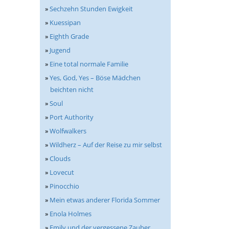
»
Sechzehn Stunden Ewigkeit
»
Kuessipan
»
Eighth Grade
»
Jugend
»
Eine total normale Familie
»
Yes, God, Yes – Böse Mädchen
beichten nicht
»
Soul
»
Port Authority
»
Wolfwalkers
»
Wildherz – Auf der Reise zu mir selbst
»
Clouds
»
Lovecut
»
Pinocchio
»
Mein etwas anderer Florida Sommer
»
Enola Holmes
»
Emily und der vergessene Zauber