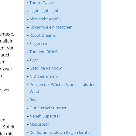
»
Tommi Tatze
»
Light Light Light
e
»
Alles steht Kopf 2
»
Kicken wie ein Mädchen
ontage,
»
Robot Dreams
 allein
»
Sieger sein
en. Vor
»
Tod dem Bikini!
 auch
»
Tiger
en:
»
Gasoline Rainbow
r zwei
n
»
Nicht eine mehr
»
Prinzen der Wüste - Schneller als der
, vor
Wind
»
Boy
»
Our Eternal Summer
»
Neneh Superstar
len
»
Maboroshi
. Spielt
»
Der Sommer, als ich fliegen lernte
iel mit