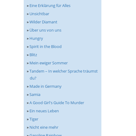
»
Eine Erklärung für Alles
»
Unsichtbar
»
Wilder Diamant
»
Über uns von uns
»
Hungry
»
Spirit in the Blood
»
Blitz
»
Mein ewiger Sommer
»
Tandem – In welcher Sprache träumst
du?
»
Made in Germany
»
Samia
»
A Good Girl's Guide To Murder
»
Ein neues Leben
»
Tiger
»
Nicht eine mehr
»
Gasoline Rainbow