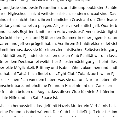
PJ und Josie sind beste Freundinnen, und die unpopulärsten Schül
ihrer Highschool – nicht weil sie lesbisch, sondern uncool sind. Das
hindert sie nicht daran, ihren heimlichen Crush auf die Cheerlead
Brittany und Isabel zu pflegen. Als Josie versehentlich Jeff, Quarter
und Isabels Boyfriend, mit ihrem Auto „anstubst“, verselbständigt s
Gerücht, dass Josie und PJ über den Sommer in einer Jugendstrafan
waren und Jeff verprügelt haben. Vor ihrem Schuldirektor redet sich
damit heraus, dass sie für einen „feministischen Selbstverteidigun
geübt hätten. PJ findet, sie sollten diesen Club Realität werden lass
Unter dem Deckmantel weiblicher Selbstermächtigung scheint dies
perfekte Möglichkeit, Brittany und Isabel näherzukommen und endl
zu haben! Tatsächlich findet der „Fight Club“ Zulauf, auch wenn PJ
Josie keinen Plan von dem haben, was sie da tun. Nur ihre ebenfall
unscheinbare, unbeholfene Freundin Hazel nimmt das Ganze erns
öffnet den beiden die Augen, dass dieser Club für viele Schülerinn
echte Hilfe und ein Safe Space ist.
Als sich herausstellt, dass Jeff mit Hazels Mutter ein Verhältnis hat, 
seine Freundin Isabel wütend. Der Club beschließt, Jeff eine Lektio