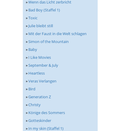
»
Wenn das Licht zerbricht
»
Bad Boy (Staffel 1)
»
Toxic
»
Julie bleibt still
»
Mit der Faust in die Welt schlagen
»
Simon of the Mountain
»
Baby
»
I Like Movies
»
September & July
»
Heartless
»
Veras Verlangen
»
Bird
»
Generation Z
»
Christy
»
Könige des Sommers
»
Gotteskinder
»
In my skin (Staffel 1)