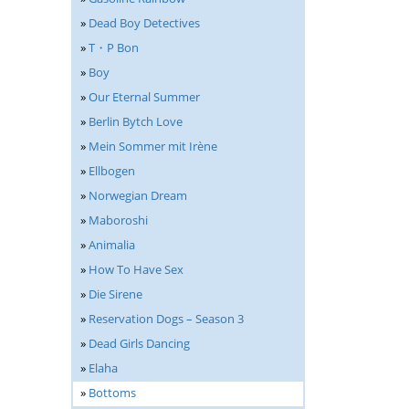
»
Dead Boy Detectives
»
T・P Bon
»
Boy
»
Our Eternal Summer
»
Berlin Bytch Love
»
Mein Sommer mit Irène
»
Ellbogen
»
Norwegian Dream
»
Maboroshi
»
Animalia
»
How To Have Sex
»
Die Sirene
»
Reservation Dogs – Season 3
»
Dead Girls Dancing
»
Elaha
»
Bottoms