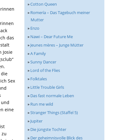
»
Cotton Queen
erinnen
»
Romería – Das Tagebuch meiner
Mutter
erinnen
»
Enzo
back
»
Nawi – Dear Future Me
ich das
stalt
»
Jeunes mères – Junge Mütter
 Josie
»
A Family
gsclub“
»
Sunny Dancer
en.
»
Lord of the Flies
 die
»
Folktales
ich Sex
»
Little Trouble Girls
 und
s
»
Das fast normale Leben
t und
»
Run me wild
en eine
»
Stranger Things (Staffel 5)
»
Jupiter
ist
»
Die jüngste Tochter
n zu
»
Der geheimnisvolle Blick des