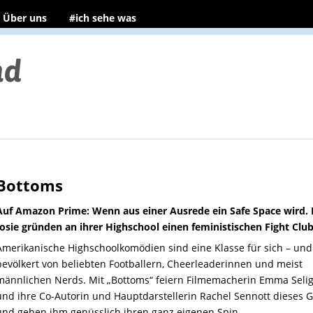
Über uns
#ich sehe was
Bottoms
Auf Amazon Prime: Wenn aus einer Ausrede ein Safe Space wird. 
Josie gründen an ihrer Highschool einen feministischen Fight Club
Amerikanische Highschoolkomödien sind eine Klasse für sich – und
bevölkert von beliebten Footballern, Cheerleaderinnen und meist
männlichen Nerds. Mit „Bottoms“ feiern Filmemacherin Emma Sel
und ihre Co-Autorin und Hauptdarstellerin Rachel Sennott dieses 
und geben ihm genüsslich ihren ganz eigenen Spin.