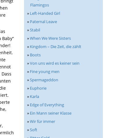
 bringt
Flamingos
chen
»
Left-Handed Girl
hre
»
Paternal Leave
»
Stabil
das
a Baby“
»
When We Were Sisters
nder!
»
Kingdom – Die Zeit, die zählt
enheit.
»
Boots
hte
»
Von uns wird es keiner sein
Sennot
»
Fine young men
. Dass
»
Spermageddon
 unten
die
»
Euphorie
iert.
»
Karla
perte
»
Edge of Everything
he,
»
Ein Mann seiner Klasse
»
Wir für immer
r,
»
Soft
örmlich