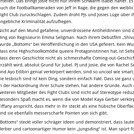
erteilen. Das bringt Josie nicht nur ihrem Schwarm Isabel näher. Es
auch die Footballkameraden von Jeff in Rage, die gegen den weibli
Fight Club zurückschlagen. Zudem droht PJs und Josies Lüge über i
angebliche Kriminalität aufzufliegen.
Nicht auf den Mund gefallene, unverdrossene Antiheldinnen sind 
Ding von Regisseurin Emma Seligman. Nach ihrem Debütfilm „Shiv
wurde „Bottoms“ bei Veröffentlichung in den USA gefeiert. Kein Wu
Dass eine Highschoolkomödie queere Protagonistinnen hat, ist Selt
Dass deren Geschichte nicht als schmerzhafte Coming-out-Geschic
erzählt wird, absolut Grund für Jubel. PJ und Josie, die von Rachel 
und Ayo Edibiri genial verkörpert werden, sind so uncool wie smart
sie lesbisch sind ist kein Ding, sondern einfach Fakt. Dass sie ganz
in der Hackordnung ihrer Schule stehen, hat andere Gründe. Auch 
weiteren Mitglieder des Fight Clubs sind nicht auf Stereotype reduz
Besonders Spaß macht es, wenn die von Model Kaya Gerber verkör
Tiffany anspricht, dass mehr in ihr steckt als eine hübsche Oberfläc
und sie ebenfalls messerscharfe Pointen von sich gibt.
„Bottoms“ steckt voller schräger Ideen und demonstriert, dass laute
derber und cartoonartiger Humor kein „Jungsding“ ist. Man spürt f