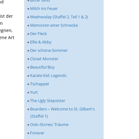
»
Bitter Gold
nd
»
Milch ins Feuer
ist der
»
Wednesday (Staffel 2, Teil 1 & 2)
en
»
Memoiren einer Schnecke
egnen,
»
Der Fleck
ene Art
»
Ellie & Abby
»
Der schöne Sommer
»
Closet Monster
»
Beautiful Boy
»
Karate Kid: Legends
»
Tschappel
»
Yurt
»
The Ugly Stepsister
»
Boarders ‒ Welcome to St. Gilbert's
(Staffel 1)
»
Oslo-Stories: Träume
»
Forever