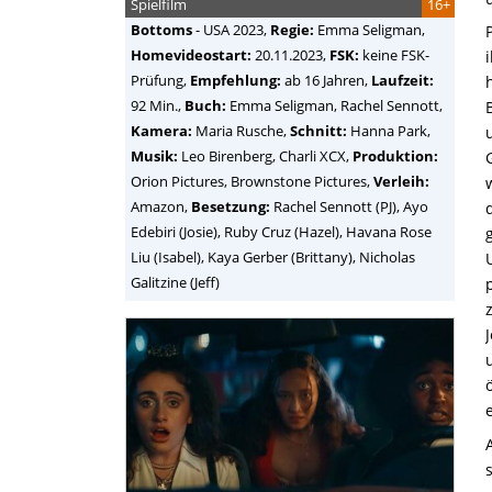
Spielfilm
16+
Bottoms
-
USA
2023,
Regie:
Emma Seligman
,
Homevideostart:
20.11.2023,
FSK:
keine FSK-
Prüfung,
Empfehlung:
ab 16 Jahren,
Laufzeit:
92 Min.,
Buch:
Emma Seligman, Rachel Sennott,
Kamera:
Maria Rusche,
Schnitt:
Hanna Park,
Musik:
Leo Birenberg, Charli XCX,
Produktion:
Orion Pictures, Brownstone Pictures,
Verleih:
Amazon,
Besetzung:
Rachel Sennott (PJ), Ayo
Edebiri (Josie), Ruby Cruz (Hazel), Havana Rose
Liu (Isabel), Kaya Gerber (Brittany), Nicholas
Galitzine (Jeff)