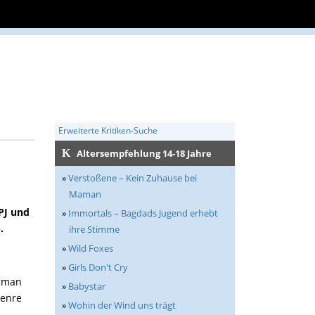
Erweiterte Kritiken-Suche
Altersempfehlung 14-18 Jahre
»
Verstoßene – Kein Zuhause bei
Maman
PJ und
»
Immortals – Bagdads Jugend erhebt
.
ihre Stimme
»
Wild Foxes
»
Girls Don't Cry
igman
»
Babystar
Genre
»
Wohin der Wind uns trägt