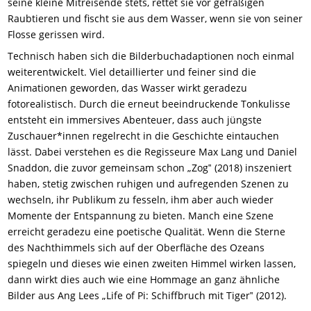
seine kleine Mitreisende stets, rettet sie vor gefräßigen
Raubtieren und fischt sie aus dem Wasser, wenn sie von seiner
Flosse gerissen wird.
Technisch haben sich die Bilderbuchadaptionen noch einmal
weiterentwickelt. Viel detaillierter und feiner sind die
Animationen geworden, das Wasser wirkt geradezu
fotorealistisch. Durch die erneut beeindruckende Tonkulisse
entsteht ein immersives Abenteuer, dass auch jüngste
Zuschauer*innen regelrecht in die Geschichte eintauchen
lässt. Dabei verstehen es die Regisseure Max Lang und Daniel
Snaddon, die zuvor gemeinsam schon „Zog‟ (2018) inszeniert
haben, stetig zwischen ruhigen und aufregenden Szenen zu
wechseln, ihr Publikum zu fesseln, ihm aber auch wieder
Momente der Entspannung zu bieten. Manch eine Szene
erreicht geradezu eine poetische Qualität. Wenn die Sterne
des Nachthimmels sich auf der Oberfläche des Ozeans
spiegeln und dieses wie einen zweiten Himmel wirken lassen,
dann wirkt dies auch wie eine Hommage an ganz ähnliche
Bilder aus Ang Lees „Life of Pi: Schiffbruch mit Tiger‟ (2012).