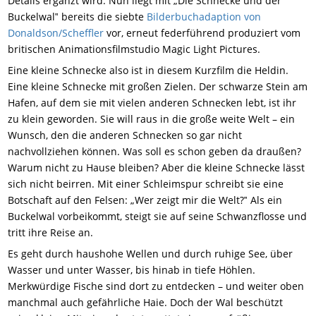
Details ergänzt wird. Nun liegt mit „Die Schnecke und der
Buckelwal‟ bereits die siebte
Bilderbuchadaption von
Donaldson/Scheffler
vor, erneut federführend produziert vom
britischen Animationsfilmstudio Magic Light Pictures.
Eine kleine Schnecke also ist in diesem Kurzfilm die Heldin.
Eine kleine Schnecke mit großen Zielen. Der schwarze Stein am
Hafen, auf dem sie mit vielen anderen Schnecken lebt, ist ihr
zu klein geworden. Sie will raus in die große weite Welt – ein
Wunsch, den die anderen Schnecken so gar nicht
nachvollziehen können. Was soll es schon geben da draußen?
Warum nicht zu Hause bleiben? Aber die kleine Schnecke lässt
sich nicht beirren. Mit einer Schleimspur schreibt sie eine
Botschaft auf den Felsen: „Wer zeigt mir die Welt?‟ Als ein
Buckelwal vorbeikommt, steigt sie auf seine Schwanzflosse und
tritt ihre Reise an.
Es geht durch haushohe Wellen und durch ruhige See, über
Wasser und unter Wasser, bis hinab in tiefe Höhlen.
Merkwürdige Fische sind dort zu entdecken – und weiter oben
manchmal auch gefährliche Haie. Doch der Wal beschützt