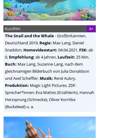
© ZDF und (C) Magic Light Pictures Limited 2019
Kurzfilm
4+
The Snail and the Whale
-
Großbritannien,
Deutschland
2019,
Regie:
Max Lang, Daniel
Snaddon
,
Homevideostart:
04.04.2021,
FSK:
ab
0,
Empfehlung:
ab 4 Jahren,
Laufzeit:
25 Min.
Buch:
Max Lang, Suzanne Lang, nach dem
gleichnamigen Bilderbuch von Julia Donaldson
und Axel Scheffler.
Musik:
René Aubry.
Produktion:
Magic Light Pictures, ZDF.
Sprecher*innen: Eva Mattes (Erzählerin), Hannah
Herzsprung (Schnecke), Oliver Korritke
(Buckelwal) u. a.