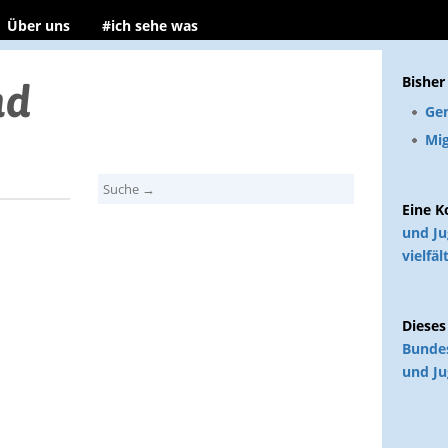
Über uns
#ich sehe was
Bisher
Ge
Mig
Eine 
und J
vielfäl
Dieses
Bundes
und J