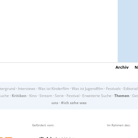
Archiv
N
tergrund
·
Interviews
·
Was ist Kinderfilm
·
Was ist Jugendfilm
·
Festivals
·
Editorial
Suche
·
Kritiken
·
Kino
·
Stream
·
Serie
·
Festival
·
Erweiterte Suche
·
Themen
·
Gen
uns
·
#ich sehe was
Gefördert vom:
Im Rahmen des: