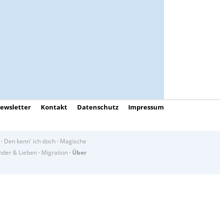
ewsletter
Kontakt
Datenschutz
Impressum
·
Den kenn' ich doch
·
Magische
der & Lieben
·
Migration
·
Über