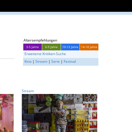
Altersempfehlungen
3-5 Jahre
6-9 Jahre
10-13 Jahre
14-18 Jahre
Erweiterte Kritiken-Suche
Kino
|
Stream
|
Serie
|
Festival
Stream