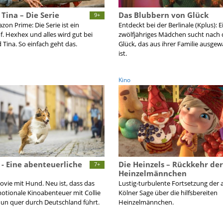
 Tina – Die Serie
Das Blubbern von Glück
9+
zon Prime: Die Serie ist ein
Entdeckt bei der Berlinale (Kplus): E
. Hexhex und alles wird gut bei
zwölfjähriges Mädchen sucht nach
 Tina. So einfach geht das.
Glück, das aus ihrer Familie ausge
ist.
Kino
 - Eine abenteuerliche
Die Heinzels – Rückkehr der
7+
Heinzelmännchen
vie mit Hund. Neu ist, dass das
Lustig-turbulente Fortsetzung der 
tionale Kinoabenteuer mit Collie
Kölner Sage über die hilfsbereiten
nun quer durch Deutschland führt.
Heinzelmännchen.