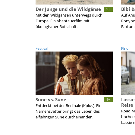
Der Junge und die Wildgänse
Bibi &
9+
Mit den Wildgänsen unterwegs durch
Auf Ama
Europa. Ein Abenteuerfilm mit
Ponyhof
ökologischer Botschaft.
Bibi und
Festival
Kino
Sune vs. Sune
Lassie
9+
Reise
Entdeckt bei der Berlinale (Kplus): Ein
Road Mo
Namensvetter bringt das Leben des
hochemo
elfjährigen Sune durcheinander.
Lassie 