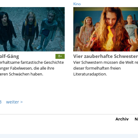
Kino
olf-Gäng
Vier zauberhafte Schweste
8+
erhaltsame fantastische Geschichte
Vier Schwestern müssen die Welt re
unger Fabelwesen, die alle ihre
dieser formelhaften freien
eren Schwächen haben.
Literaturadaption.
3
weiter >
Archiv
N