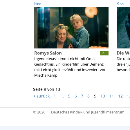
Kino
Kino
Romys Salon
Die W
8+
Irgendetwas stimmt nicht mit Oma
Die unt
Gedächtnis. Ein Kinderfilm über Demenz,
dreier j
mit Leichtigkeit erzählt und inszeniert von
besond
Mischa Kamp.
Seite 9 von 13
< zurück
1
...
5
6
7
8
9
10
11
12
1
© 2026
Deutsches Kinder- und Jugendfilmzentrum