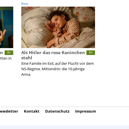
Kino
rn
Als Hitler das rosa Kaninchen
8+
9+
stahl
tten in
Eine Familie im Exil, auf der Flucht vor dem
NS-Regime. Mittendrin: die 10-jährige
Anna.
ewsletter
Kontakt
Datenschutz
Impressum