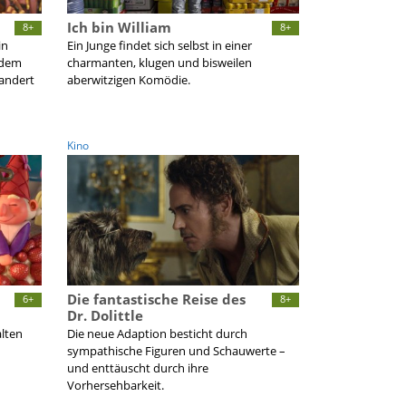
Ich bin William
8+
8+
in
Ein Junge findet sich selbst in einer
 dem
charmanten, klugen und bisweilen
wandert
aberwitzigen Komödie.
Kino
Die fantastische Reise des
6+
8+
Dr. Dolittle
alten
Die neue Adaption besticht durch
sympathische Figuren und Schauwerte –
und enttäuscht durch ihre
Vorhersehbarkeit.