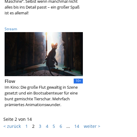
Maschine“. Selbst wenn manchmal nicht
alles bis ins Detail passt – ein großer Spaß
ist es allemal!
Stream
Flow
10+
Im Kino: Die große Flut gewaltig in Szene
gesetzt und ein Bootsabenteuer für eine
bunt gemischte Tierschar. Mehrfach
prämiertes Animationswunder.
Seite 2 von 14
< zurück
1
2
3
4
5
6
...
14
weiter >