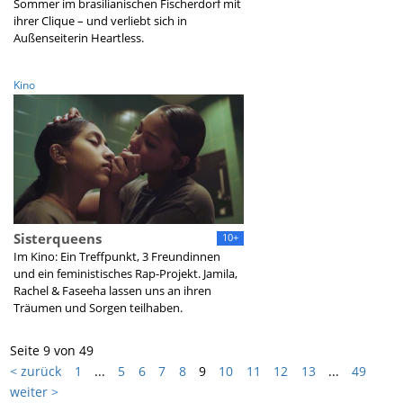
Sommer im brasilianischen Fischerdorf mit
ihrer Clique – und verliebt sich in
Außenseiterin Heartless.
Kino
Sisterqueens
10+
Im Kino: Ein Treffpunkt, 3 Freundinnen
und ein feministisches Rap-Projekt. Jamila,
Rachel & Faseeha lassen uns an ihren
Träumen und Sorgen teilhaben.
Seite 9 von 49
< zurück
1
...
5
6
7
8
9
10
11
12
13
...
49
weiter >