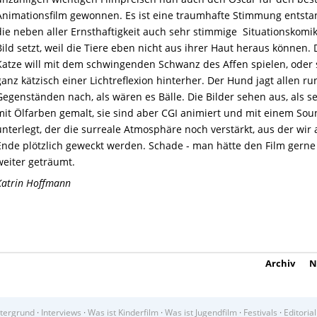
Animationsfilm gewonnen. Es ist eine traumhafte Stimmung entsta
die neben aller Ernsthaftigkeit auch sehr stimmige Situationskomik
Bild setzt, weil die Tiere eben nicht aus ihrer Haut heraus können. 
Katze will mit dem schwingenden Schwanz des Affen spielen, oder 
ganz kätzisch einer Lichtreflexion hinterher. Der Hund jagt allen r
Gegenständen nach, als wären es Bälle. Die Bilder sehen aus, als se
mit Ölfarben gemalt, sie sind aber CGI animiert und mit einem So
unterlegt, der die surreale Atmosphäre noch verstärkt, aus der wir
Ende plötzlich geweckt werden. Schade - man hätte den Film gerne
weiter geträumt.
Katrin Hoffmann
Archiv
N
tergrund
·
Interviews
·
Was ist Kinderfilm
·
Was ist Jugendfilm
·
Festivals
·
Editorial