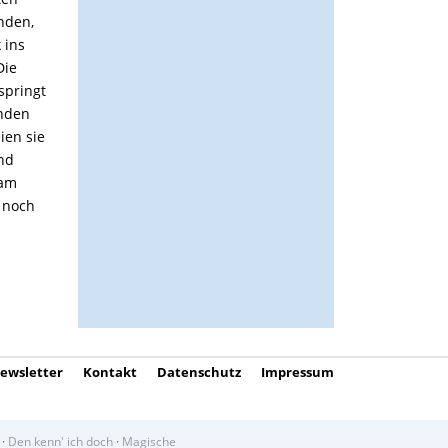
nden,
 ins
Die
springt
unden
ien sie
und
 am
 noch
ewsletter
Kontakt
Datenschutz
Impressum
·
Den kenn' ich doch
·
Magische