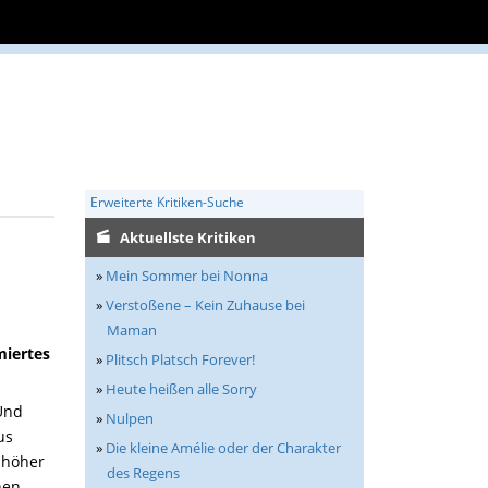
Erweiterte Kritiken-Suche
Aktuellste Kritiken
»
Mein Sommer bei Nonna
»
Verstoßene – Kein Zuhause bei
Maman
miertes
»
Plitsch Platsch Forever!
»
Heute heißen alle Sorry
Und
»
Nulpen
us
»
Die kleine Amélie oder der Charakter
 höher
des Regens
hen