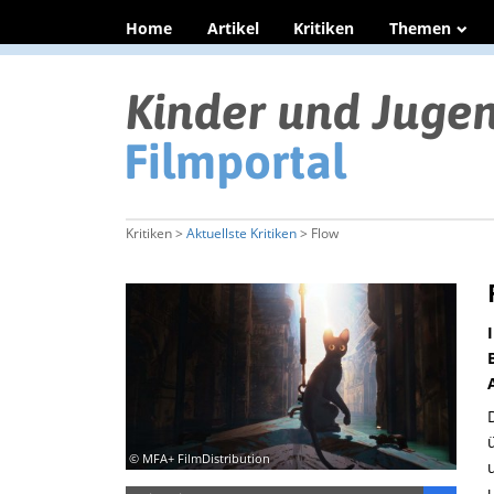
Home
Artikel
Kritiken
Themen
Kritiken >
Aktuellste Kritiken
> Flow
© MFA+ FilmDistribution