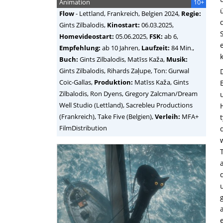
Animation
10+
Flow
-
Lettland, Frankreich, Belgien
2024,
Regie:
Gints Zilbalodis
,
Kinostart:
06.03.2025,
Homevideostart:
05.06.2025,
FSK:
ab 6,
Empfehlung:
ab 10 Jahren,
Laufzeit:
84 Min.,
Buch:
Gints Zilbalodis, Matīss Kaža,
Musik:
Gints Zilbalodis, Rihards Zaļupe, Ton: Gurwal
Coïc-Gallas,
Produktion:
Matīss Kaža, Gints
Zilbalodis, Ron Dyens, Gregory Zalcman/Dream
Well Studio (Lettland), Sacrebleu Productions
(Frankreich), Take Five (Belgien),
Verleih:
MFA+
FilmDistribution