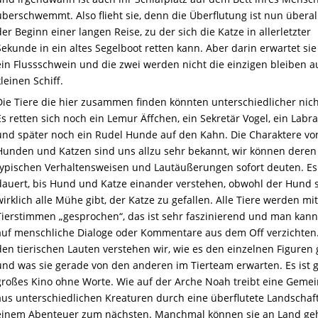
überschwemmt. Also flieht sie, denn die Überflutung ist nun überall.
der Beginn einer langen Reise, zu der sich die Katze in allerletzter
Sekunde in ein altes Segelboot retten kann. Aber darin erwartet sie
ein Flussschwein und die zwei werden nicht die einzigen bleiben 
kleinen Schiff.
Die Tiere die hier zusammen finden könnten unterschiedlicher nich
Es retten sich noch ein Lemur Äffchen, ein Sekretär Vogel, ein Labr
und später noch ein Rudel Hunde auf den Kahn. Die Charaktere vo
Hunden und Katzen sind uns allzu sehr bekannt, wir können deren
typischen Verhaltensweisen und Lautäußerungen sofort deuten. Es
dauert, bis Hund und Katze einander verstehen, obwohl der Hund 
wirklich alle Mühe gibt, der Katze zu gefallen. Alle Tiere werden mi
Tierstimmen „gesprochen“, das ist sehr faszinierend und man kann
auf menschliche Dialoge oder Kommentare aus dem Off verzichten
den tierischen Lauten verstehen wir, wie es den einzelnen Figuren 
und was sie gerade von den anderen im Tierteam erwarten. Es ist 
großes Kino ohne Worte. Wie auf der Arche Noah treibt eine Gemei
aus unterschiedlichen Kreaturen durch eine überflutete Landschaft
einem Abenteuer zum nächsten. Manchmal können sie an Land ge