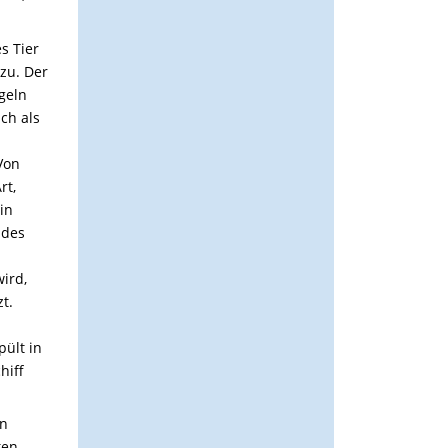
s Tier
zu. Der
geln
ch als
Von
rt,
in
 des
ird,
t.
pült in
hiff
en
ten