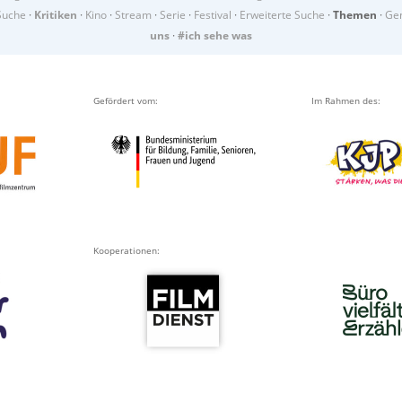
Suche
·
Kritiken
·
Kino
·
Stream
·
Serie
·
Festival
·
Erweiterte Suche
·
Themen
·
Gen
uns
·
#ich sehe was
Gefördert vom:
Im Rahmen des:
Kooperationen: