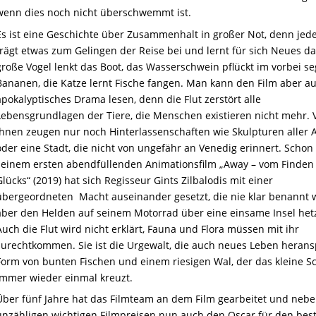
wenn dies noch nicht überschwemmt ist.
Es ist eine Geschichte über Zusammenhalt in großer Not, denn jede
trägt etwas zum Gelingen der Reise bei und lernt für sich Neues da
große Vogel lenkt das Boot, das Wasserschwein pflückt im vorbei se
Bananen, die Katze lernt Fische fangen. Man kann den Film aber au
apokalyptisches Drama lesen, denn die Flut zerstört alle
Lebensgrundlagen der Tiere, die Menschen existieren nicht mehr. 
ihnen zeugen nur noch Hinterlassenschaften wie Skulpturen aller A
oder eine Stadt, die nicht von ungefähr an Venedig erinnert. Schon 
seinem ersten abendfüllenden Animationsfilm „Away – vom Finden
Glücks“ (2019) hat sich Regisseur Gints Zilbalodis mit einer
übergeordneten Macht auseinander gesetzt, die nie klar benannt w
aber den Helden auf seinem Motorrad über eine einsame Insel hetz
Auch die Flut wird nicht erklärt, Fauna und Flora müssen mit ihr
zurechtkommen. Sie ist die Urgewalt, die auch neues Leben herans
Form von bunten Fischen und einem riesigen Wal, der das kleine Sc
immer wieder einmal kreuzt.
Über fünf Jahre hat das Filmteam an dem Film gearbeitet und neb
unzähligen wichtigen Filmpreisen nun auch den Oscar für den bes