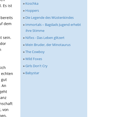
»
Koschka
 Es ist
»
Hoppers
»
Die Legende des Wüstenkindes
 bereits
auf dem
»
Immortals – Bagdads Jugend erhebt
ihre Stimme
t sein.
»
Niñxs - Das Leben glitzert
ador
»
Mein Bruder, der Minotaurus
n
»
The Cowboy
»
Wild Foxes
»
Girls Don't Cry
sich
»
Babystar
t echten
 gut
. An
geht
ganz
nschaft
, von
hen,