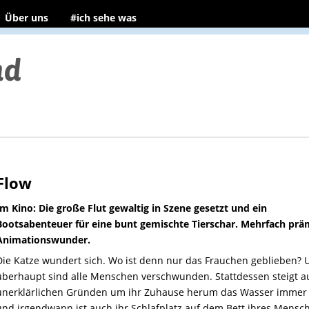
Über uns
#ich sehe was
Flow
Im Kino: Die große Flut gewaltig in Szene gesetzt und ein
Bootsabenteuer für eine bunt gemischte Tierschar. Mehrfach prä
Animationswunder.
Die Katze wundert sich. Wo ist denn nur das Frauchen geblieben? 
überhaupt sind alle Menschen verschwunden. Stattdessen steigt a
unerklärlichen Gründen um ihr Zuhause herum das Wasser immer
und irgendwann ist auch ihr Schlafplatz auf dem Bett ihres Mensc