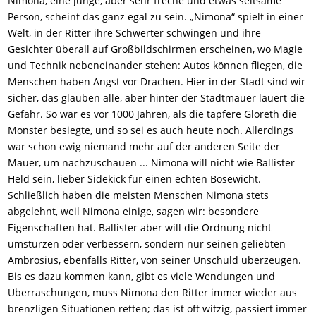
Nimona, eine junge, aber sehr freche und etwas seltsame
Person, scheint das ganz egal zu sein. „Nimona“ spielt in einer
Welt, in der Ritter ihre Schwerter schwingen und ihre
Gesichter überall auf Großbildschirmen erscheinen, wo Magie
und Technik nebeneinander stehen: Autos können fliegen, die
Menschen haben Angst vor Drachen. Hier in der Stadt sind wir
sicher, das glauben alle, aber hinter der Stadtmauer lauert die
Gefahr. So war es vor 1000 Jahren, als die tapfere Gloreth die
Monster besiegte, und so sei es auch heute noch. Allerdings
war schon ewig niemand mehr auf der anderen Seite der
Mauer, um nachzuschauen ... Nimona will nicht wie Ballister
Held sein, lieber Sidekick für einen echten Bösewicht.
Schließlich haben die meisten Menschen Nimona stets
abgelehnt, weil Nimona einige, sagen wir: besondere
Eigenschaften hat. Ballister aber will die Ordnung nicht
umstürzen oder verbessern, sondern nur seinen geliebten
Ambrosius, ebenfalls Ritter, von seiner Unschuld überzeugen.
Bis es dazu kommen kann, gibt es viele Wendungen und
Überraschungen, muss Nimona den Ritter immer wieder aus
brenzligen Situationen retten; das ist oft witzig, passiert immer