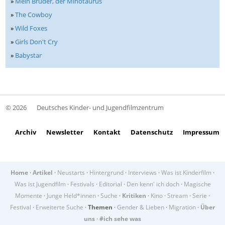
»
Mein Bruder, der Minotaurus
»
The Cowboy
»
Wild Foxes
»
Girls Don't Cry
»
Babystar
© 2026
Deutsches Kinder- und Jugendfilmzentrum
Archiv
Newsletter
Kontakt
Datenschutz
Impressum
Home
·
Artikel
·
Neustarts
·
Hintergrund
·
Interviews
·
Was ist Kinderfilm
·
Was ist Jugendfilm
·
Festivals
·
Editorial
·
Den kenn' ich doch
·
Magische
Momente
·
Junge Held*innen
·
Suche
·
Kritiken
·
Kino
·
Stream
·
Serie
·
Festival
·
Erweiterte Suche
·
Themen
·
Gender & Lieben
·
Migration
·
Über
uns
·
#ich sehe was