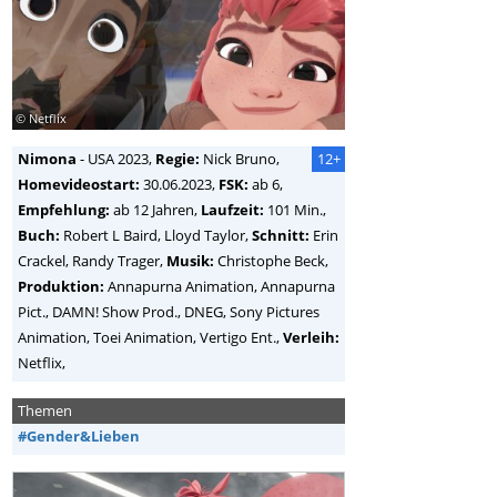
© Netflix
Nimona
-
USA
2023,
Regie:
Nick Bruno
,
12+
Homevideostart:
30.06.2023,
FSK:
ab 6,
Empfehlung:
ab 12 Jahren,
Laufzeit:
101 Min.,
Buch:
Robert L Baird, Lloyd Taylor,
Schnitt:
Erin
Crackel, Randy Trager,
Musik:
Christophe Beck,
Produktion:
Annapurna Animation, Annapurna
Pict., DAMN! Show Prod., DNEG, Sony Pictures
Animation, Toei Animation, Vertigo Ent.,
Verleih:
Netflix,
Themen
#Gender&Lieben